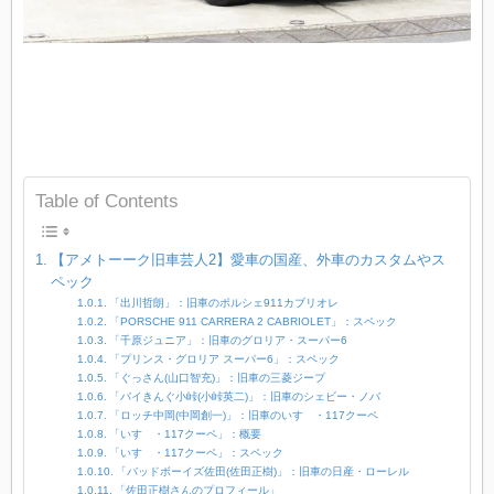
Table of Contents
【アメトーーク旧車芸人2】愛車の国産、外車のカスタムやス
ペック
「出川哲朗」：旧車のポルシェ911カブリオレ
「PORSCHE 911 CARRERA 2 CABRIOLET」：スペック
「千原ジュニア」：旧車のグロリア・スーパー6
「プリンス・グロリア スーパー6」：スペック
「ぐっさん(山口智充)」：旧車の三菱ジープ
「バイきんぐ小峠(小峠英二)」：旧車のシェビー・ノバ
「ロッチ中岡(中岡創一)」：旧車のいすゞ・117クーペ
「いすゞ・117クーペ」：概要
「いすゞ・117クーペ」：スペック
「バッドボーイズ佐田(佐田正樹)」：旧車の日産・ローレル
「佐田正樹さんのプロフィール」