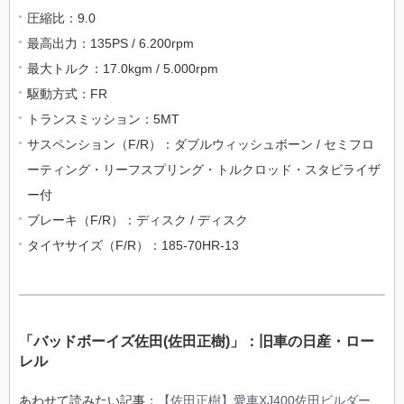
圧縮比：9.0
最高出力：135PS / 6.200rpm
最大トルク：17.0kgm / 5.000rpm
駆動方式：FR
トランスミッション：5MT
サスペンション（F/R）：ダブルウィッシュボーン / セミフロ
ーティング・リーフスプリング・トルクロッド・スタビライザ
ー付
ブレーキ（F/R）：ディスク / ディスク
タイヤサイズ（F/R）：185-70HR-13
「バッドボーイズ佐田(佐田正樹)」：旧車の日産・ロー
レル
あわせて読みたい記事：
【佐田正樹】愛車XJ400佐田ビルダー