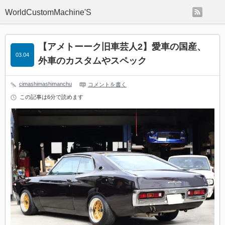
rss
WorldCustomMachine'S
【アメトーーク旧車芸人2】愛車の国産、
03.04
外車のカスタムやスペック
cimashimashimanchu
コメントを書く
この記事は6分で読めます