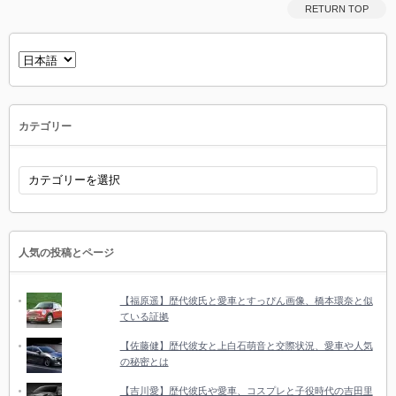
RETURN TOP
言
語
を
選
択
カテゴリー
カ
テ
ゴ
リ
ー
人気の投稿とページ
【福原遥】歴代彼氏と愛車とすっぴん画像、橋本環奈と似
ている証拠
【佐藤健】歴代彼女と上白石萌音と交際状況、愛車や人気
の秘密とは
【吉川愛】歴代彼氏や愛車、コスプレと子役時代の吉田里