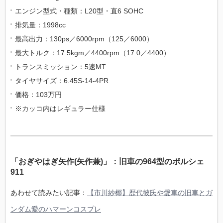
エンジン型式・種類：
L20
型・直
6 SOHC
排気量：
1998cc
最高出力：
130ps
／
6000rpm
（
125
／
6000
）
最大トルク：
17.5kgm
／
4400rpm
（
17.0
／
4400
）
トランスミッション：
5
速
MT
タイヤサイズ：
6.45S-14-4PR
価格：
103
万円
※
カッコ内はレギュラー仕様
「おぎやはぎ矢作(矢作兼)」：旧車の964型のポルシェ
911
あわせて読みたい記事：
【市川紗椰】歴代彼氏や愛車の旧車とガ
ンダム愛のハマーンコスプレ