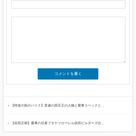
【特攻の拓のバイク】音速の四天王の人物と愛車スペックと…
【佐田正樹】愛車の日産ブタケツローレル佐田ビルダーズ仕…