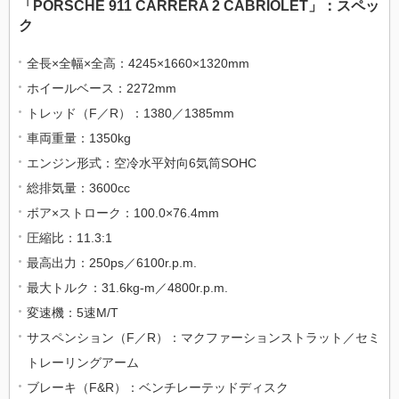
「PORSCHE 911 CARRERA 2 CABRIOLET」：スペッ
ク
全長×全幅×全高：4245×1660×1320mm
ホイールベース：2272mm
トレッド（F／R）：1380／1385mm
車両重量：1350kg
エンジン形式：空冷水平対向6気筒SOHC
総排気量：3600cc
ボア×ストローク：100.0×76.4mm
圧縮比：11.3:1
最高出力：250ps／6100r.p.m.
最大トルク：31.6kg-m／4800r.p.m.
変速機：5速M/T
サスペンション（F／R）：マクファーションストラット／セミ
トレーリングアーム
ブレーキ（F&R）：ベンチレーテッドディスク