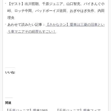
【ゲスト】出川哲朗、千原ジュニア、山口智充、バイきんぐ小
峠、ロッチ中岡、バッドボーイズ佐田、おぎやはぎ矢作、内田
理央
あわせて読みたい記事：
【さかなクン】愛車は三菱の旧車とい
う車マニアその経歴もすごい！
いいね:
関連
【千原ジュニア】愛車1965
【千原ジュニア】愛車フィア