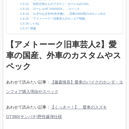
「佐田正樹さんのブタケツ・ローレル(C130)」
「ローレルHT 2000SGX」：スペック
「おぎやはぎ矢作(矢作兼)」：旧車の964型のポルシェ911
「アメトーーク！旧車芸人のオンエア情報」
いいね:
関連
【アメトーーク旧車芸人2】愛
車の国産、外車のカスタムやス
ペック
あわせて読みたい記事：
【藤森慎吾】愛車のバイクのホンダ・ヨ
ンフォア購入理由やスペック
あわせて読みたい記事：
【くっきー！】 愛車のスズキ
GT380(サンパチ)野性爆弾仕様