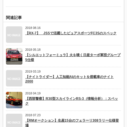
関連記事
2018 08.16
【RX-7】 JSSで活躍したピュアスポーツFC3Sのスペック
2018 05.18
【シルエットフォーミュラ】火を噴く日産ターボ軍団グループ
5仕様
2019 03.19
【ナイトライダー】人工知能AIのキットを搭載車のナイト
2000
2018 04.19
【西部警察】R30型スカイラインRS-3（情報分析）：スペッ
ク
2018 07.23
【RMオークション】生産15台のフェラーリ308ラリー仕様登
場