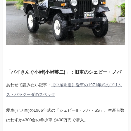
「バイきんぐ小峠(小峠英二)」：旧車のシェビー・ノバ
あわせて読みたい記事：
【中尾明慶】愛車の1971年式のプリム
ス・バラクーダのスペック
愛車(アメ車)の1966年式の「シェビーII・ノバ・SS」。生産台数
はわずか4300台の希少車で400万円で購入。