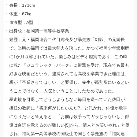
身長：173cm
体重：67kg
血液型：A型
出身校：福岡第一高等学校卒業
経歴：元・福岡連合二代目総長及び暴走族「幻影」の元総長
で、当時の福岡では最大勢力を誇った。かつて福岡少年鑑別所
に1か月収容されていた。楽しみはビデオ鑑賞であり、この時
に観た『ジュラシック・パーク』に衝撃を受け、現在でも最も
好きな映画だという。逮捕されても高校を卒業できた理由は、
親が「卒業させてほしい」と要望し、先生が鑑別所にいるとい
うことではなく、入院ということにしたためであった。
暴走族を引退してどうしようもない毎日を送っていた佐田が、
担任の教師に「将来何がしたいんだ?」と訊かれ、俳優か歌手
になりたいと答えると、「お前は歌手ってガラじゃないし、俳
優は台詞を覚えるのが難しい[5]から、清人とお笑いやれ」と促
され、福岡第一高等学校の同級生で同じく暴走族の「福岡連