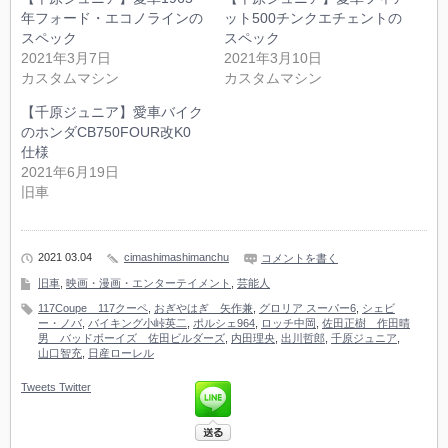
年フォード・エコノラインの
ット500チンクエチェントの
スペック
スペック
2021年3月7日
2021年3月10日
カスタムマシン
カスタムマシン
【千原ジュニア】愛車バイク
のホンダCB750FOUR改K0
仕様
2021年6月19日
旧車
2021 03.04
cimashimashimanchu
コメントを書く
旧車
,
映画・漫画・エンターテイメント
,
芸能人
117Coupe 117クーペ
,
おぎやはぎ 矢作兼
,
グロリア スーパー6
,
シェビ
ー・ノバ
,
バイキング小峠英二
,
ポルシェ964
,
ロッチ中岡
,
佐田正樹 作田晴
男 バッドボーイズ 佐田ビルダーズ
,
内田理央
,
出川哲郎
,
千原ジュニア
,
山口智充
,
日産ローレル
Tweets
Twitter