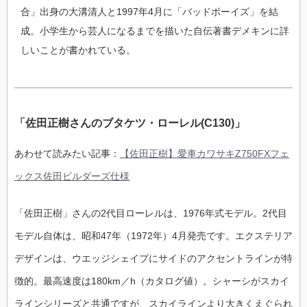
合」出身の大溝清人と1997年4月に「バッドボーイズ」を結
成。小学生から芸人になるまでを描いた自伝著書デメキンに詳
しいことが書かれている。
「佐田正樹さんのブタケツ・ローレル(C130)」
あわせて読みたい記事：
【佐田正樹】愛車カワサキZ750FXフェ
ックス佐田ビルダーズ仕様
「佐田正樹」さんの2代目ローレルは、1976年式モデル。2代目
モデル自体は、
昭和
47
年（
1972
年）
4
月発売です。エクステリア
デザインは、
ウエッジシェイプにサイドのアクセントラインが特
徴的。最高速度は
180km
／
h
（カタログ値）。シャーシがスカイ
ラインシリーズと共通ですが、スカイライン
より大きくえぐられ