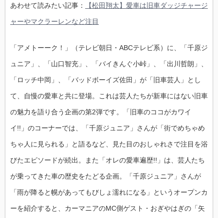
あわせて読みたい記事：
【松田翔太】愛車は旧車ダッジチャージ
ャーやマクラーレンなど注目
「アメトーーク！」（テレビ朝日・ABCテレビ系）に、「千原ジ
ュニア」、「山口智充」、「バイきんぐ小峠」、「出川哲朗」、
「ロッチ中岡」、「バッドボーイズ佐田」が「旧車芸人」とし
て、自慢の愛車と共に登場。これは芸人たちが新車にはない旧車
の魅力を語り合う企画の第2弾です。「旧車のココがカワイ
イ!!」のコーナーでは、「千原ジュニア」さんが「街でめちゃめ
ちゃ人に見られる」と語るなど、見た目のおしゃれさで注目を浴
びたエピソードが続出。また「オレの愛車遍歴!!」は、芸人たち
が乗ってきた車の歴史をたどる企画。「千原ジュニア」さんが
「雨が降ると幌があってもびしょ濡れになる」というオープンカ
ーを紹介すると、カーマニアのMC側ゲスト・おぎやはぎの「矢