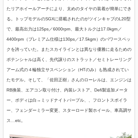
たリアホイールアーチにより、太めのタイヤの装着が簡単にでき
る。
トップモデルの
SGX
に搭載されたのがツインキャブの
L20
型
で、最高出力は
125ps
／
6000rpm
、最大トルクは
17.0kgm
／
4400rpm
（プレミアム仕様は
130ps
／
17.5kgm
）のパワースペッ
クを誇っていた。またスカイラインとは異なり
優雅に走るための
ポテンシャルは高く、先代譲りのストラット／セミトレーリング
アーム式の４輪独立サスペンション（
HT
のみ）も熟成されてい
たモデル。そして、「佐田正樹」さんのローレルは、エンジンは
RB換装、エアコン取り付け、内装レストア、Defi製追加メータ
ー、ボディは白→ミッドナイトパープル、、フロントスポイラ
ー、フェンダーミラー変更、スターロード製ホイール、車高調サ
ス…etc。