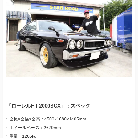
「ローレル
HT 2000SGX」：スペック
全長
×
全幅
×
全高：
4500×1680×1405mm
ホイールベース：
2670mm
重量：
1205kg