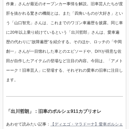
作兼」さんが最近のオープンカー事情を解説。旧車芸人たちが度
肝を抜かれる驚きの機能とは。また「四角いものが大好き」とい
う「山口智充」さんは、これまでのワゴン車遍歴を披露。同じ車
に20年以上乗り続けているという「出川哲郎」さんは、愛車遍
歴の代わりに“故障遍歴”を紹介する。そのほか、ロッチの「中岡
創一」さんが一目惚れした車とのエピソードや、DIYが得意な佐
田が自作したアイテムの登場など注目の内容。今回は、「アメト
ーーク！旧車芸人」に登場する、それぞれの愛車の旧車に注目し
ます。
「出川哲朗」：旧車のポルシェ911カブリオレ
あわせて読みたい記事：
【ディエゴ・マラドーナ】愛車ポルシェ