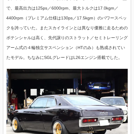
で、最高出力は
125ps
／
6000rpm
、最大トルクは
17.0kgm
／
4400rpm
（プレミアム仕様は
130ps
／
17.5kgm
）のパワースペッ
クを誇っていた。またスカイラインとは異なり
優雅に走るための
ポテンシャルは高く、先代譲りのストラット／セミトレーリング
アーム式の４輪独立サスペンション（
HT
のみ）も熟成されてい
たモデル。ちなみにSGLグレードはL26エンジン搭載でした。