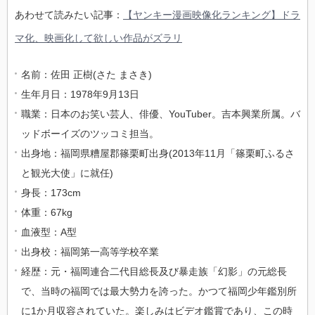
あわせて読みたい記事：
【ヤンキー漫画映像化ランキング】ドラ
マ化、映画化して欲しい作品がズラリ
名前：佐田 正樹(さた まさき)
生年月日：1978年9月13日
職業：日本のお笑い芸人、俳優、YouTuber。吉本興業所属。バ
ッドボーイズのツッコミ担当。
出身地：福岡県糟屋郡篠栗町出身(2013年11月「篠栗町ふるさ
と観光大使」に就任)
身長：173cm
体重：67kg
血液型：A型
出身校：福岡第一高等学校卒業
経歴：元・福岡連合二代目総長及び暴走族「幻影」の元総長
で、当時の福岡では最大勢力を誇った。かつて福岡少年鑑別所
に1か月収容されていた。楽しみはビデオ鑑賞であり、この時