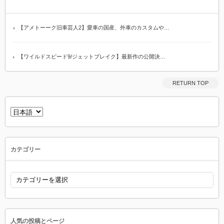
【アメトーーク旧車芸人2】愛車の国産、外車のカスタムや…
【ワイルドスピード9/ジェットブレイク】最新作の公開決…
RETURN TOP
言
語
を
選
択
カテゴリー
カ
テ
ゴ
リ
ー
人気の投稿とページ