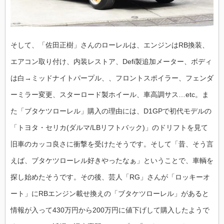
そして、「佐田正樹」さんのローレルは、エンジンはRB換装、
エアコン取り付け、内装レストア、Defi製追加メーター、ボディ
は白→ミッドナイトパープル、、フロントスポイラー、フェンダ
ーミラー変更、スターロード製ホイール、車高調サス…etc。ま
た「ブタケツローレル」購入の理由には、D1GPで初代モデルの
「トヨタ・セリカ(ダルマ/LBリフトバック)」のドリフトを見て
旧車のカッコ良さに衝撃を受けたそうです。そして「昔、そう言
えば、ブタケツローレル好きやったなぁ」ということで、車輌を
探し始めたそうです。その後、芸人「RG」さんが「ロッキーオ
ート」にRBエンジン載せ換えの「ブタケツローレル」があると
情報が入って430万円から200万円に値下げして購入したようで