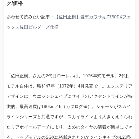
ク/価格
あわせて読みたい記事：
【佐田正樹】愛車カワサキZ750FXフェ
ックス佐田ビルダーズ仕様
「佐田正樹」さんの2代目ローレルは、1976年式モデル。2代目
モデル自体は、
昭和
47
年（
1972
年）
4
月発売です。エクステリア
デザインは、
ウエッジシェイプにサイドのアクセントラインが特
徴的。最高速度は
180km
／
h
（カタログ値）。シャーシがスカイ
ラインシリーズと共通ですが、スカイライン
より大きくえぐられ
たリアホイールアーチにより、太めのタイヤの装着が簡単にでき
る。
トップモデルの
SGX
に搭載されたのがツインキャブの
L20
型