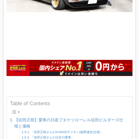
Table of Contents
【佐田正樹】愛車の日産ブタケツローレル佐田ビルダーズ仕
様と価格
「佐田正樹さんのXJ400Dデメキン(福岡連合)仕様」
「佐田正樹さんの注目の愛車」