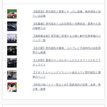
【福原遥】歴代彼氏と愛車とすっぴん画像、橋本環奈と似
ている証拠
【佐藤健】歴代彼女と上白石萌音と交際状況、愛車や人気
の秘密とは
【湘南爆走族】実写版に登場する人物と劇中旧車車種のス
ペック一覧
【吉川愛】歴代彼氏や愛車、コスプレと子役時代の吉田里
琴から綺麗
【八村塁】愛車のランボルギーニがカスタマイズされてて
カッコイイ
【マギー】レーシングドライバー金丸ユウと歴代彼氏と愛
車のベンツ
【特攻の拓バイク一覧まとめ】国産海外の旧車・名車・希
少車・族車