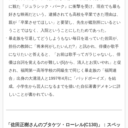
に観た『ジュラシック・パーク』に衝撃を受け、現在でも最も
好きな映画だという。逮捕されても高校を卒業できた理由は、
親が「卒業させてほしい」と要望し、先生が鑑別所にいるとい
うことではなく、入院ということにしたためであった。
暴走族を引退してどうしようもない毎日を送っていた佐田が、
担任の教師に「将来何がしたいんだ?」と訊かれ、俳優か歌手
になりたいと答えると、「お前は歌手ってガラじゃないし、俳
優は台詞を覚えるのが難しい[5]から、清人とお笑いやれ」と促
され、福岡第一高等学校の同級生で同じく暴走族の「福岡連
合」出身の大溝清人と1997年4月に「バッドボーイズ」を結
成。小学生から芸人になるまでを描いた自伝著書デメキンに詳
しいことが書かれている。
「佐田正樹さんのブタケツ・ローレル(C130)」：スペッ