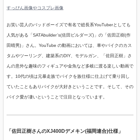
すっぴん画像やコスプレ画像
お笑い芸人のバッドボーイズで有名で総長系YouTuberとしても
人気がある「SATAbuilder’s(佐田ビルダーズ)」の「佐田正樹(作
田晴男)」さん。YouTube の動画においては、車やバイクのカス
タムやツーリング、建築系のDIY、モデルガン、「佐田正樹」さ
んの意外な趣味のフィギュアや金魚など多岐に渡る楽しい動画で
す。10代の頃は元暴走族でバイクを族仕様に仕上げて乗り回し
ていたこともありバイクが大好きということです。そして、その
バイク愛が凄いということで注目となっています。
「佐田正樹さんのXJ400Dデメキン(福岡連合)仕様」