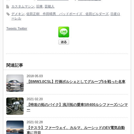
カスタムマシン
,
旧車
,
芸能人
デメキン
,
佐田正樹 作田晴男 バッドボーイズ 佐田ビルダーズ
,
日産ロ
ーレル
Tweets
Twitter
関連記事
2018 05.03
【BMW3.0CSL】打倒ポルシェとしてグループ5を戦った名車
2021 02.20
【特攻の拓のバイク】浅川拓の愛車SR400ルシファーズハンマ
ー
2021 02.28
【テスラ】ファーウェイ、カルマ、ルーシッドのEV電気自動
車に注目