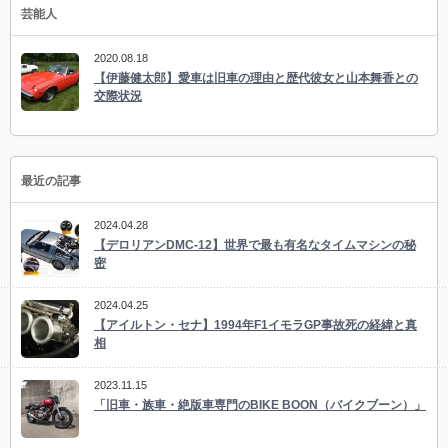
芸能人
2020.08.18
【伊藤健太郎】愛車は旧車の理由と歴代彼女と山本舞香との
交際状況
最近の記事
2024.04.28
【デロリアンDMC-12】世界で最も有名なタイムマシンの秘
密
2024.04.25
【アイルトン・セナ】1994年F1イモラGP事故死の経緯と真
相
2023.11.15
「旧車・族車・絶版車専門のBIKE BOON（バイクブーン）」