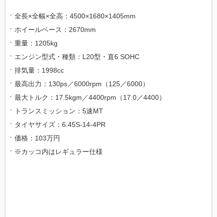
全長
×
全幅
×
全高：
4500×1680×1405mm
ホイールベース：
2670mm
重量：
1205kg
エンジン型式・種類：
L20
型・直
6 SOHC
排気量：
1998cc
最高出力：
130ps
／
6000rpm
（
125
／
6000
）
最大トルク：
17.5kgm
／
4400rpm
（
17.0
／
4400
）
トランスミッション：
5
速
MT
タイヤサイズ：
6.45S-14-4PR
価格：
103
万円
※
カッコ内はレギュラー仕様