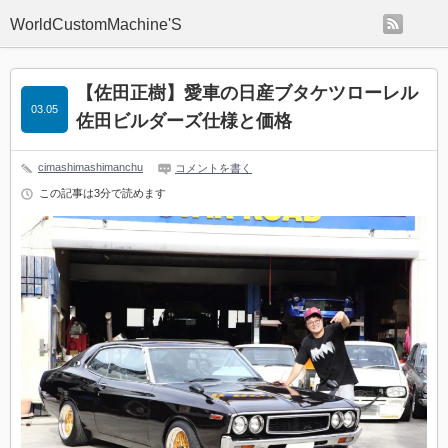
rss
WorldCustomMachine'S
【佐田正樹】愛車の日産ブタケツローレル
03.05
佐田ビルダーズ仕様と価格
cimashimashimanchu
コメントを書く
この記事は3分で読めます