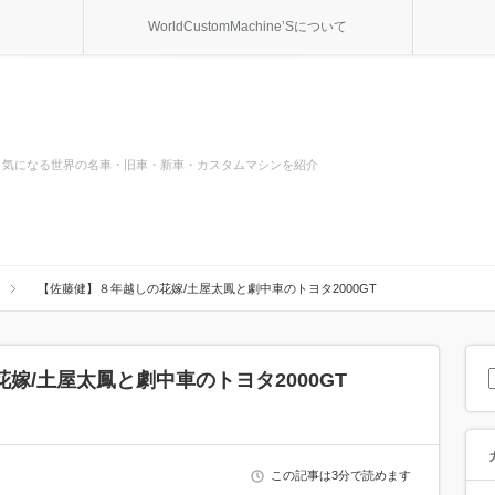
WorldCustomMachine’Sについて
気になる世界の名車・旧車・新車・カスタムマシンを紹介
【佐藤健】８年越しの花嫁/土屋太鳳と劇中車のトヨタ2000GT
嫁/土屋太鳳と劇中車のトヨタ2000GT
この記事は3分で読めます