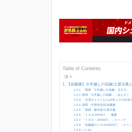
Table of Contents
【佐藤健】８年越しの花嫁/土屋太鳳と劇
「映画「８年越しの花嫁」元ネタ」
映画「８年越しの花嫁」：あらすじ
「主演キャスト2人は3年ぶりの共演
新郎・中原尚志役/佐藤健
「新婦・麻衣役/土屋太鳳」
「トヨタ2000GT」：概要
「トヨタ・2000GT」：スペック
「佐藤健のトヨタ2000GT」：スペ
いいね: