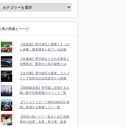
人気の投稿とページ
【福原遥】歴代彼氏と愛車とすっぴ
ん画像、橋本環奈と似ている証拠
【佐藤健】歴代彼女と上白石萌音と
交際状況、愛車や人気の秘密とは
【吉川愛】歴代彼氏や愛車、コスプ
レと子役時代の吉田里琴から綺麗
【湘南爆走族】実写版に登場する人
物と劇中旧車車種のスペック一覧
【ワイルドスピードMEGAMAX】映
画に登場する車種リスト一覧
【特攻の拓バイク一覧まとめ】国産
海外の旧車・名車・希少車・族車