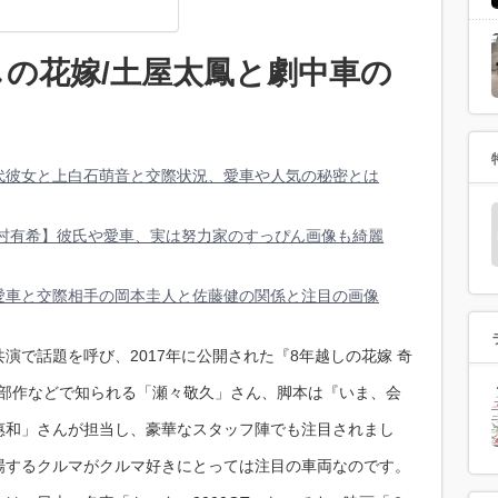
の花嫁/土屋太鳳と劇中車の
代彼女と上白石萌音と交際状況、愛車や人気の秘密とは
木村有希】彼氏や愛車、実は努力家のすっぴん画像も綺麗
愛車と交際相手の岡本圭人と佐藤健の関係と注目の画像
演で話題を呼び、2017年に公開された『8年越しの花嫁 奇
二部作などで知られる「瀬々敬久」さん、脚本は『いま、会
岡田惠和」さんが担当し、豪華なスタッフ陣でも注目されまし
場するクルマがクルマ好きにとっては注目の車両なのです。