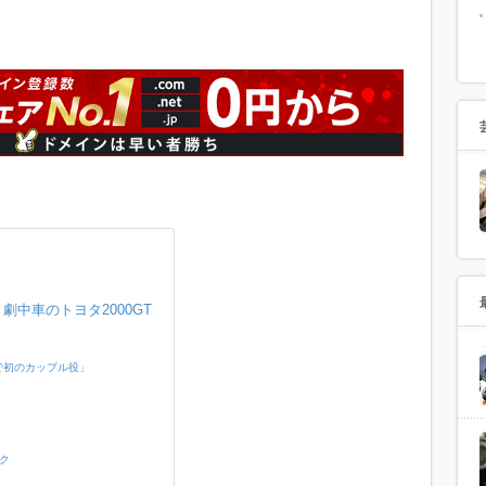
中車のトヨタ2000GT
で初のカップル役」
ック