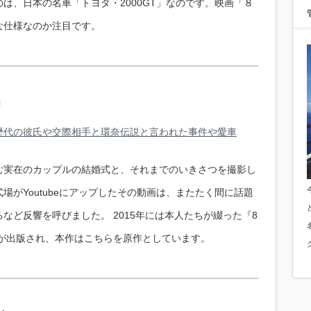
は、日本の名車「トヨタ・2000GT」なのです。映画「８
な仕様なのか注目です。
」
歴代の彼氏や交際相手と環奈伝説と言われた事件や愛車
む実在のカップルの結婚式と、それまでのいきさつを撮影し
場がYoutubeにアップしたその動画は、またたく間に話題
など反響を呼びました。 2015年には本人たちが綴った『8
』が出版され、本作はこちらを原作としています。