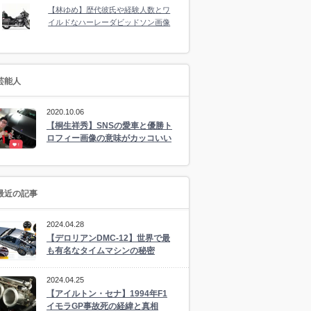
【林ゆめ】歴代彼氏や経験人数とワ
イルドなハーレーダビッドソン画像
芸能人
2020.10.06
【桐生祥秀】SNSの愛車と優勝ト
ロフィー画像の意味がカッコいい
最近の記事
2024.04.28
【デロリアンDMC-12】世界で最
も有名なタイムマシンの秘密
2024.04.25
【アイルトン・セナ】1994年F1
イモラGP事故死の経緯と真相