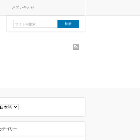
お問い合わせ
rss
言
語
を
選
択
カテゴリー