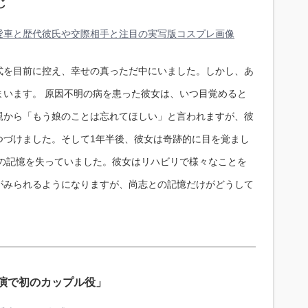
じ
愛車と歴代彼氏や交際相手と注目の実写版コスプレ画像
式を目前に控え、幸せの真っただ中にいました。しかし、あ
まいます。 原因不明の病を患った彼女は、いつ目覚めると
親から「もう娘のことは忘れてほしい」と言われますが、彼
つづけました。そして1年半後、彼女は奇跡的に目を覚まし
ての記憶を失っていました。彼女はリハビリで様々なことを
がみられるようになりますが、尚志との記憶だけがどうして
共演で初のカップル役」