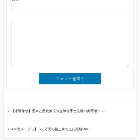
【永野芽郁】愛車と歴代彼氏や交際相手と注目の実写版コス…
A70型スープラ】 855万円の極上車で走行距離500…