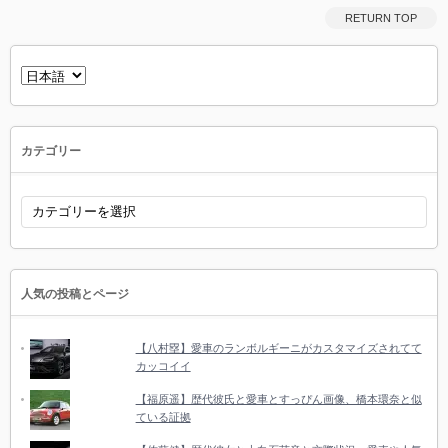
RETURN TOP
言
語
を
選
択
カテゴリー
カ
テ
ゴ
リ
ー
人気の投稿とページ
【八村塁】愛車のランボルギーニがカスタマイズされてて
カッコイイ
【福原遥】歴代彼氏と愛車とすっぴん画像、橋本環奈と似
ている証拠