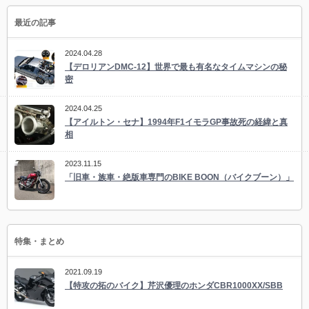
最近の記事
2024.04.28
【デロリアンDMC-12】世界で最も有名なタイムマシンの秘
密
2024.04.25
【アイルトン・セナ】1994年F1イモラGP事故死の経緯と真
相
2023.11.15
「旧車・族車・絶版車専門のBIKE BOON（バイクブーン）」
特集・まとめ
2021.09.19
【特攻の拓のバイク】芹沢優理のホンダCBR1000XX/SBB