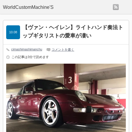
rss
WorldCustomMachine'S
【ヴァン・ヘイレン】ライトハンド奏法ト
10.08
ップギタリストの愛車が凄い
cimashimashimanchu
コメントを書く
この記事は3分で読めます