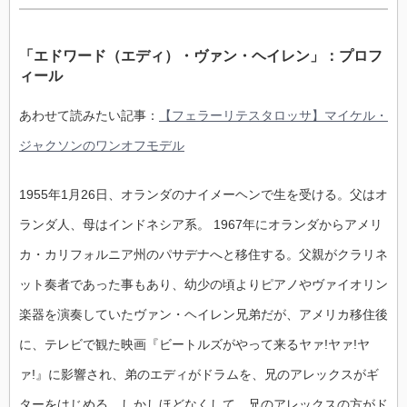
「エドワード（エディ）・ヴァン・ヘイレン」：プロフ
ィール
あわせて読みたい記事：
【フェラーリテスタロッサ】マイケル・
ジャクソンのワンオフモデル
1955年1月26日、オランダのナイメーヘンで生を受ける。父はオ
ランダ人、母はインドネシア系。 1967年にオランダからアメリ
カ・カリフォルニア州のパサデナへと移住する。父親がクラリネ
ット奏者であった事もあり、幼少の頃よりピアノやヴァイオリン
楽器を演奏していたヴァン・ヘイレン兄弟だが、アメリカ移住後
に、テレビで観た映画『ビートルズがやって来るヤァ!ヤァ!ヤ
ァ!』に影響され、弟のエディがドラムを、兄のアレックスがギ
ターをはじめる。しかしほどなくして、兄のアレックスの方がド