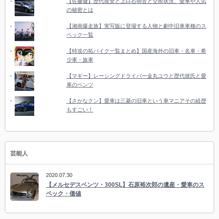
【佐藤健】歴代彼女と上白石萌音と交際状況、愛車や人気
の秘密とは
【湘南爆走族】実写版に登場する人物と劇中旧車車種のス
ペック一覧
【特攻の拓バイク一覧まとめ】国産海外の旧車・名車・希
少車・族車
【マギー】レーシングドライバー金丸ユウと歴代彼氏と愛
車のベンツ
【さかなクン】愛車は三菱の旧車という車マニアその経歴
もすごい！
芸能人
2020.07.30
【メルセデスベンツ・300SL】石原裕次郎の遺産・愛車のス
ペック・価値