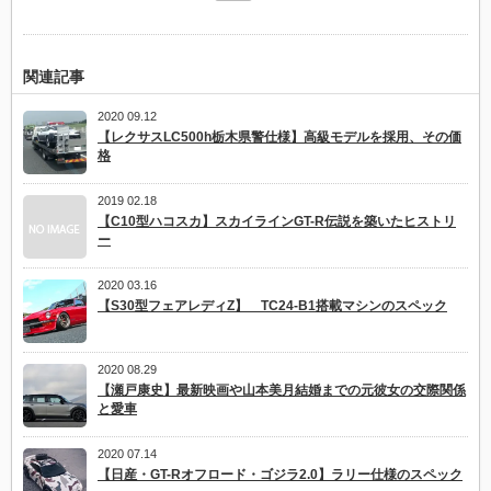
関連記事
2020 09.12
【レクサスLC500h栃木県警仕様】高級モデルを採用、その価
格
2019 02.18
【C10型ハコスカ】スカイラインGT-R伝説を築いたヒストリ
ー
2020 03.16
【S30型フェアレディZ】 TC24-B1搭載マシンのスペック
2020 08.29
【瀬戸康史】最新映画や山本美月結婚までの元彼女の交際関係
と愛車
2020 07.14
【日産・GT-Rオフロード・ゴジラ2.0】ラリー仕様のスペック