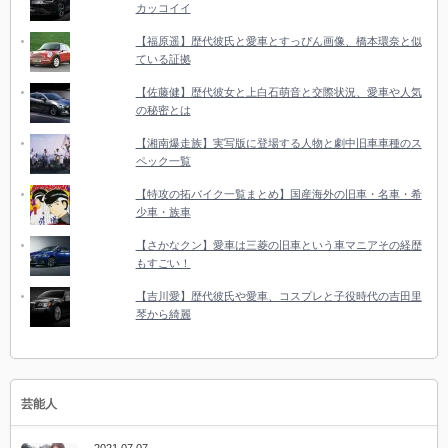
カッコイイ
【福原遥】歴代彼氏と愛車とすっぴん画像、橋本環奈と似
ている証拠
【佐藤健】歴代彼女と上白石萌音と交際状況、愛車や人気
の秘密とは
【湘南爆走族】実写版に登場する人物と劇中旧車車種のス
ペック一覧
【特攻の拓バイク一覧まとめ】国産海外の旧車・名車・希
少車・族車
【さかなクン】愛車は三菱の旧車という車マニアその経歴
もすごい！
【吉川愛】歴代彼氏や愛車、コスプレと子役時代の吉田里
琴から綺麗
芸能人