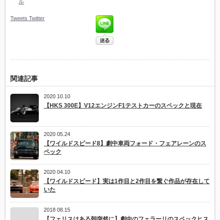
ル
Tweets
Twitter
関連記事
2020 10.10
【HKS 300E】V12エンジンF1テストカーのスペックと現在
2020 05.24
【ワイルドスピード8】劇中車両フォード・フェアレーンのス
ペック
2020 04.10
【ワイルドスピード】実は1作目と2作目を繋ぐ作品が存在して
いた
2018 08.15
【フェリスはある朝突然に】劇中のフェラーリのスペックヒス