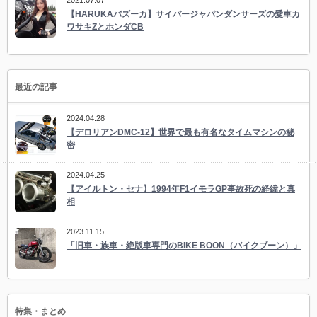
2021.07.07
【HARUKAバズーカ】サイバージャパンダンサーズの愛車カ
ワサキZとホンダCB
最近の記事
2024.04.28
【デロリアンDMC-12】世界で最も有名なタイムマシンの秘
密
2024.04.25
【アイルトン・セナ】1994年F1イモラGP事故死の経緯と真
相
2023.11.15
「旧車・族車・絶版車専門のBIKE BOON（バイクブーン）」
特集・まとめ