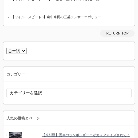
【ワイルドスピード3】劇中車両の三菱ランサーエボリュー…
RETURN TOP
言
語
を
選
択
カテゴリー
カ
テ
ゴ
リ
ー
人気の投稿とページ
【八村塁】愛車のランボルギーニがカスタマイズされてて