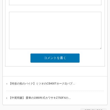
【特攻の拓のバイク】ミツオのCB400Tホーク2(バブ…
【中尾明慶】 愛車の1980年式カワサキZ750FXの…