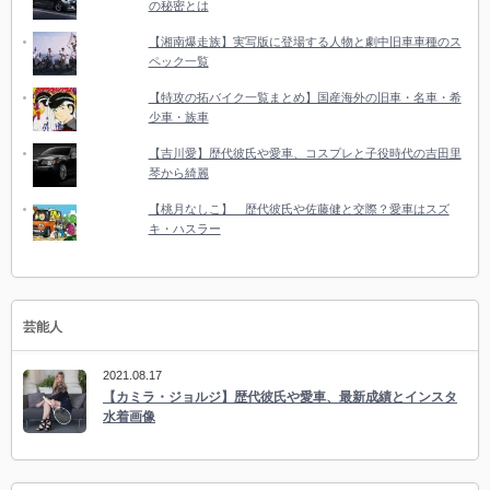
の秘密とは
【湘南爆走族】実写版に登場する人物と劇中旧車車種のス
ペック一覧
【特攻の拓バイク一覧まとめ】国産海外の旧車・名車・希
少車・族車
【吉川愛】歴代彼氏や愛車、コスプレと子役時代の吉田里
琴から綺麗
【桃月なしこ】 歴代彼氏や佐藤健と交際？愛車はスズ
キ・ハスラー
芸能人
2021.08.17
【カミラ・ジョルジ】歴代彼氏や愛車、最新成績とインスタ
水着画像