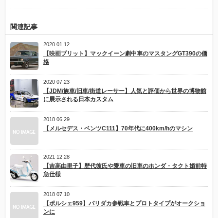
関連記事
2020 01.12
【映画ブリット】マックイーン劇中車のマスタングGT390の価
格
2020 07.23
【JDM/族車/旧車/街道レーサー】人気と評価から世界の博物館
に展示される日本カスタム
2018 06.29
【メルセデス・ベンツC111】70年代に400km/hのマシン
2021 12.28
【吉高由里子】歴代彼氏や愛車の旧車のホンダ・タクト婚前特
急仕様
2018 07.10
【ポルシェ959】パリダカ参戦車とプロトタイプがオークショ
ンに