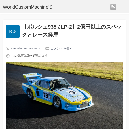
rss
WorldCustomMachine'S
【ポルシェ935 JLP-2】2億円以上のスペッ
01.24
クとレース経歴
cimashimashimanchu
コメントを書く
この記事は3分で読めます