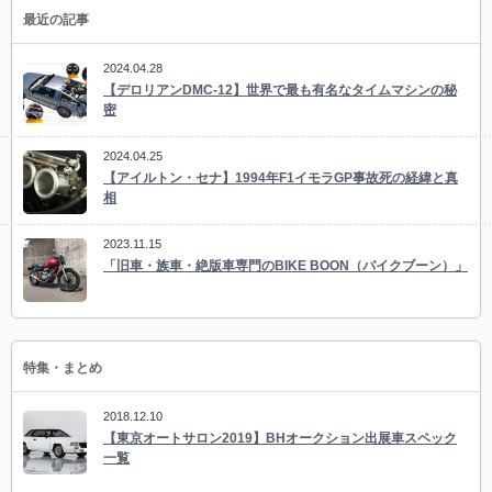
最近の記事
2024.04.28
【デロリアンDMC-12】世界で最も有名なタイムマシンの秘
密
2024.04.25
【アイルトン・セナ】1994年F1イモラGP事故死の経緯と真
相
2023.11.15
「旧車・族車・絶版車専門のBIKE BOON（バイクブーン）」
特集・まとめ
2018.12.10
【東京オートサロン2019】BHオークション出展車スペック
一覧