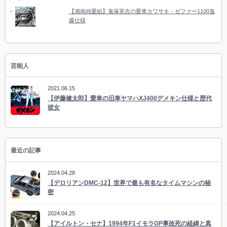
【湘南純愛組】鬼塚英吉の愛車カワサキ・ゼファー1100鬼
爆仕様
芸能人
2021.06.15
【伊藤健太郎】愛車の旧車ヤマハXJ400デメキン仕様と歴代
彼女
最近の記事
2024.04.28
【デロリアンDMC-12】世界で最も有名なタイムマシンの秘
密
2024.04.25
【アイルトン・セナ】1994年F1イモラGP事故死の経緯と真