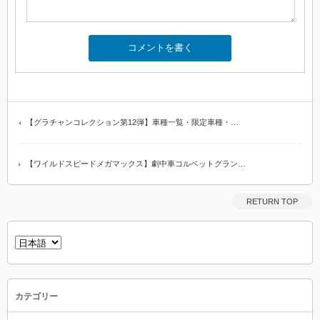
【グラチャンコレクション第12弾】車種一覧・限定車種・…
【ワイルドスピードメガマックス】劇中車コルベットグラン…
RETURN TOP
言
語
を
選
択
カテゴリー