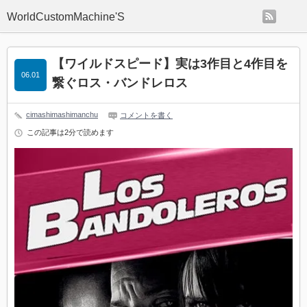
rss
WorldCustomMachine'S
【ワイルドスピード】実は3作目と4作目を
06.01
繋ぐロス・バンドレロス
cimashimashimanchu
コメントを書く
この記事は2分で読めます