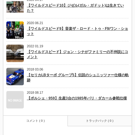
【ワイルドスピード10】ジゼル(ガル・ガドット)は生きてい
た？
2020 06.21
【ワイルドスピード9】音楽ザ・ロード・トゥ・F9/ワン・ショ
ット
2022 01.19
【ワイルドスピード】ジョン・シナがファミリーの不仲説にコ
メント
2018 03.06
【セリカLBターボ グループ5】伝説のシュニッツァー仕様の軌
跡
2018 08.17
【ポルシェ・959】生産3台の1985年パリ・ダカール参戦仕様
コメント ( 0 )
トラックバック ( 0 )