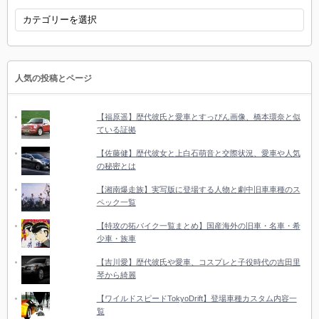
カ
テ
ゴ
リ
ー
人気の投稿とページ
【福原遥】歴代彼氏と愛車とすっぴん画像、橋本環奈と似
ている証拠
【佐藤健】歴代彼女と上白石萌音と交際状況、愛車や人気
の秘密とは
【湘南爆走族】実写版に登場する人物と劇中旧車車種のス
ペック一覧
【特攻の拓バイク一覧まとめ】国産海外の旧車・名車・希
少車・族車
【吉川愛】歴代彼氏や愛車、コスプレと子役時代の吉田里
琴から綺麗
【ワイルドスピードTokyoDrift】登場車種カスタム内容一
覧