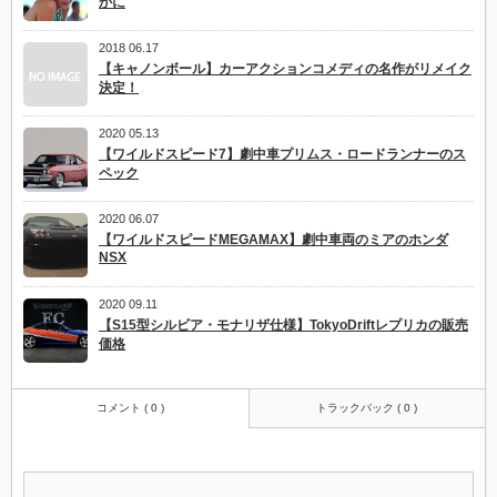
かに
2018 06.17
【キャノンボール】カーアクションコメディの名作がリメイク
決定！
2020 05.13
【ワイルドスピード7】劇中車プリムス・ロードランナーのス
ペック
2020 06.07
【ワイルドスピードMEGAMAX】劇中車両のミアのホンダ
NSX
2020 09.11
【S15型シルビア・モナリザ仕様】TokyoDriftレプリカの販売
価格
コメント ( 0 )
トラックバック ( 0 )