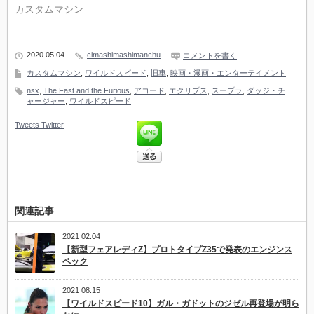
カスタムマシン
2020 05.04
cimashimashimanchu
コメントを書く
カスタムマシン
,
ワイルドスピード
,
旧車
,
映画・漫画・エンターテイメント
nsx
,
The Fast and the Furious
,
アコード
,
エクリプス
,
スープラ
,
ダッジ・チ
ャージャー
,
ワイルドスピード
Tweets
Twitter
関連記事
2021 02.04
【新型フェアレディZ】プロトタイプZ35で発表のエンジンス
ペック
2021 08.15
【ワイルドスピード10】ガル・ガドットのジゼル再登場が明ら