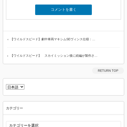
【ワイルドスピード】劇中車両マキシムSEヴィンス仕様：…
【ワイルドスピード】 スカイミッション後に続編が製作さ…
RETURN TOP
言
語
を
選
択
カテゴリー
カ
テ