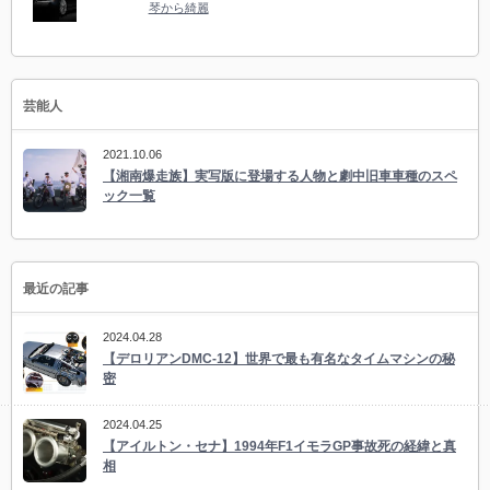
琴から綺麗
芸能人
2021.10.06
【湘南爆走族】実写版に登場する人物と劇中旧車車種のスペ
ック一覧
最近の記事
2024.04.28
【デロリアンDMC-12】世界で最も有名なタイムマシンの秘
密
2024.04.25
【アイルトン・セナ】1994年F1イモラGP事故死の経緯と真
相