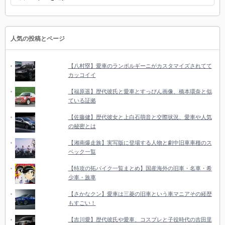
ゴ
リ
ー
人気の投稿とページ
【八村塁】愛車のランボルギーニがカスタマイズされてて
カッコイイ
【福原遥】歴代彼氏と愛車とすっぴん画像、橋本環奈と似
ている証拠
【佐藤健】歴代彼女と上白石萌音と交際状況、愛車や人気
の秘密とは
【湘南爆走族】実写版に登場する人物と劇中旧車車種のス
ペック一覧
【特攻の拓バイク一覧まとめ】国産海外の旧車・名車・希
少車・族車
【さかなクン】愛車は三菱の旧車という車マニアその経歴
もすごい！
【吉川愛】歴代彼氏や愛車、コスプレと子役時代の吉田里