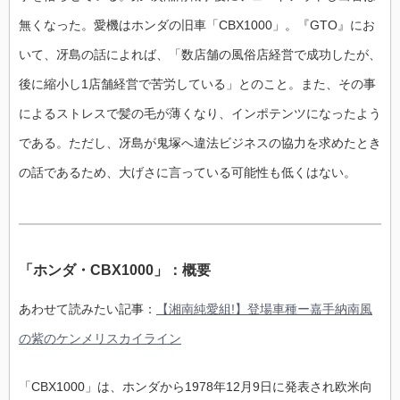
無くなった。愛機はホンダの旧車「CBX1000」。『GTO』にお
いて、冴島の話によれば、「数店舗の風俗店経営で成功したが、
後に縮小し1店舗経営で苦労している」とのこと。また、その事
によるストレスで髪の毛が薄くなり、インポテンツになったよう
である。ただし、冴島が鬼塚へ違法ビジネスの協力を求めたとき
の話であるため、大げさに言っている可能性も低くはない。
「ホンダ・CBX1000」：概要
あわせて読みたい記事：
【湘南純愛組!】登場車種ー嘉手納南風
の紫のケンメリスカイライン
「CBX1000」は、ホンダから1978年12月9日に発表され欧米向