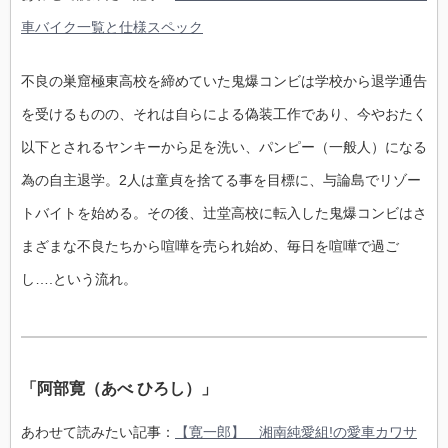
車バイク一覧と仕様スペック
不良の巣窟極東高校を締めていた鬼爆コンビは学校から退学通告
を受けるものの、それは自らによる偽装工作であり、今やおたく
以下とされるヤンキーから足を洗い、パンピー（一般人）になる
為の自主退学。2人は童貞を捨てる事を目標に、与論島でリゾー
トバイトを始める。その後、辻堂高校に転入した鬼爆コンビはさ
まざまな不良たちから喧嘩を売られ始め、毎日を喧嘩で過ご
し….という流れ。
「阿部寛（あべ ひろし）」
あわせて読みたい記事：
【寛一郎】 湘南純愛組!の愛車カワサ