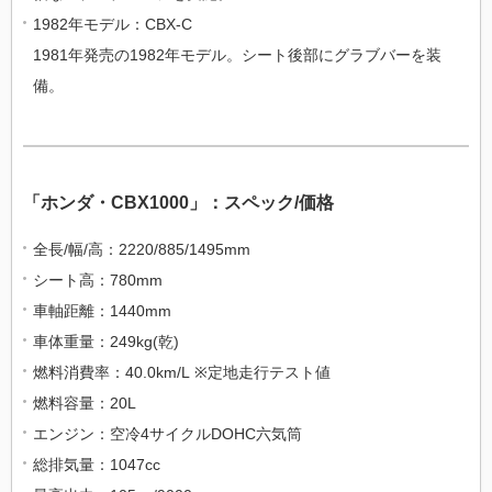
1982年モデル：CBX-C
1981年発売の1982年モデル。シート後部にグラブバーを装
備。
「ホンダ・CBX1000」：スペック/価格
全長/幅/高：2220/885/1495mm
シート高：780mm
車軸距離：1440mm
車体重量：249kg(乾)
燃料消費率：40.0km/L ※定地走行テスト値
燃料容量：20L
エンジン：空冷4サイクルDOHC六気筒
総排気量：1047cc