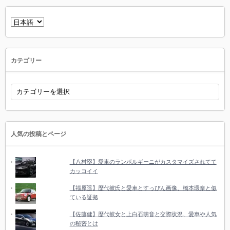
言
語
を
選
択
カテゴリー
カ
テ
ゴ
リ
ー
人気の投稿とページ
【八村塁】愛車のランボルギーニがカスタマイズされてて
カッコイイ
【福原遥】歴代彼氏と愛車とすっぴん画像、橋本環奈と似
ている証拠
【佐藤健】歴代彼女と上白石萌音と交際状況、愛車や人気
の秘密とは