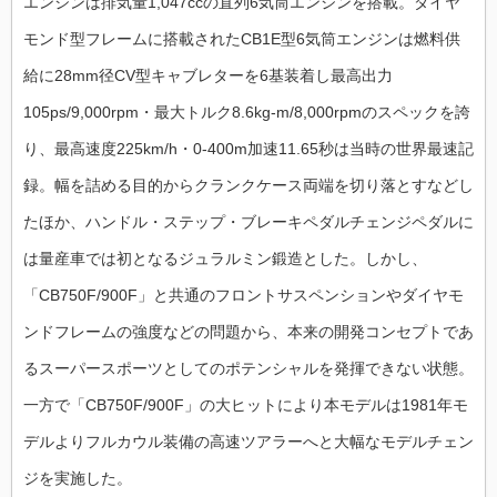
エンジンは排気量1,047ccの直列6気筒エンジンを搭載。ダイヤ
モンド型フレームに搭載されたCB1E型6気筒エンジンは燃料供
給に28mm径CV型キャブレターを6基装着し最高出力
105ps/9,000rpm・最大トルク8.6kg-m/8,000rpmのスペックを誇
り、最高速度225km/h・0-400m加速11.65秒は当時の世界最速記
録。幅を詰める目的からクランクケース両端を切り落とすなどし
たほか、ハンドル・ステップ・ブレーキペダルチェンジペダルに
は量産車では初となるジュラルミン鍛造とした。しかし、
「CB750F/900F」と共通のフロントサスペンションやダイヤモ
ンドフレームの強度などの問題から、本来の開発コンセプトであ
るスーパースポーツとしてのポテンシャルを発揮できない状態。
一方で「CB750F/900F」の大ヒットにより本モデルは1981年モ
デルよりフルカウル装備の高速ツアラーへと大幅なモデルチェン
ジを実施した。