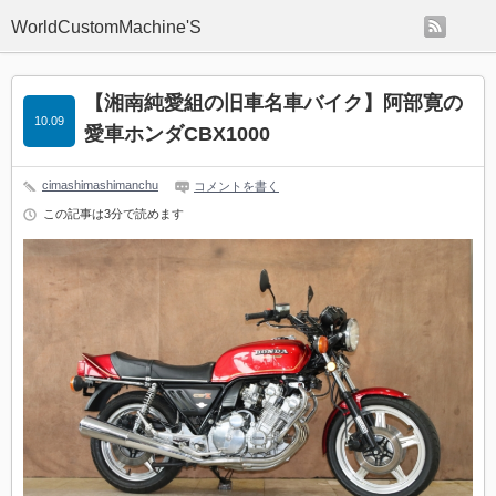
rss
WorldCustomMachine'S
【湘南純愛組の旧車名車バイク】阿部寛の
10.09
愛車ホンダCBX1000
cimashimashimanchu
コメントを書く
この記事は3分で読めます