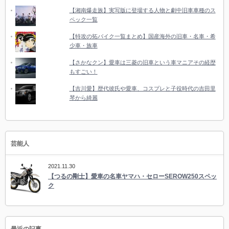
【湘南爆走族】実写版に登場する人物と劇中旧車車種のス
ペック一覧
【特攻の拓バイク一覧まとめ】国産海外の旧車・名車・希
少車・族車
【さかなクン】愛車は三菱の旧車という車マニアその経歴
もすごい！
【吉川愛】歴代彼氏や愛車、コスプレと子役時代の吉田里
琴から綺麗
芸能人
2021.11.30
【つるの剛士】愛車の名車ヤマハ・セローSEROW250スペッ
ク
最近の記事