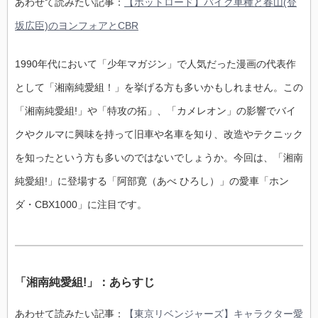
あわせて読みたい記事：
【ホットロード】バイク車種と春山(登
坂広臣)のヨンフォアとCBR
1990年代において「少年マガジン」で人気だった漫画の代表作
として「湘南純愛組！」を挙げる方も多いかもしれません。この
「湘南純愛組!」や「特攻の拓」、「カメレオン」の影響でバイ
クやクルマに興味を持って旧車や名車を知り、改造やテクニック
を知ったという方も多いのではないでしょうか。今回は、「湘南
純愛組!」に登場する「阿部寛（あべ ひろし）」の愛車「ホン
ダ・CBX1000」に注目です。
「湘南純愛組!」：あらすじ
あわせて読みたい記事：
【東京リベンジャーズ】キャラクター愛