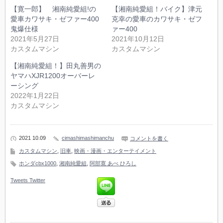
【寛一郎】 湘南純愛組!の
【湘南純愛組！バイク】津元
愛車カワサキ・ゼファー400
克幸の愛車のカワサキ・ゼフ
鬼爆仕様
ァー400
2021年5月27日
2021年10月12日
カスタムマシン
カスタムマシン
【湘南純愛組！】田丸善男の
ヤマハXJR1200オーバーレ
ーシング
2022年1月22日
カスタムマシン
2021 10.09
cimashimashimanchu
コメントを書く
カスタムマシン
,
旧車
,
映画・漫画・エンターテイメント
ホンダcbx1000
,
湘南純愛組
,
阿部寛 あべ ひろし
Tweets
Twitter