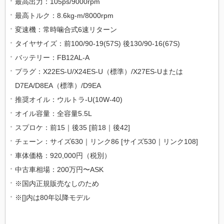
最高出力：105ps/9000rpm
最高トルク：8.6kg-m/8000rpm
変速機：常時噛合式6速リターン
タイヤサイズ：前100/90-19(57S) 後130/90-16(67S)
バッテリー：FB12AL-A
プラグ：X22ES-U/X24ES-U（標準）/X27ES-Uまたは
D7EA/D8EA（標準）/D9EA
推奨オイル：ウルトラ-U(10W-40)
オイル容量：全容量5.5L
スプロケ：前15｜後35 [前18｜後42]
チェーン：サイズ630｜リンク86 [サイズ530｜リンク108]
車体価格：920,000円（税別）
中古車相場：200万円〜ASK
※国内正規販売なしのため
※[]内は80年以降モデル