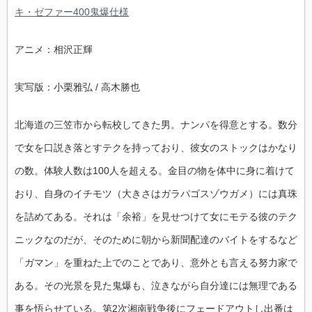
キ・ゼファー400鬼爆仕様
アニメ：相沢正輝
実写版：小栗雅弘 / 高木勝也
北海道の三笠市から転校してきた男。ナンパを得意とする。数分
で女を口説き落とすテクを持っており、彼女のストックはかなり
の数。体験人数は100人を超える。金目の物を体中に身に着けて
おり、自身のイチモツ（大きさはガラパゴスゾウガメ）には真珠
を詰めてある。それは「余裕」を見せつけて女にモテる彼のテク
ニックなのだが、そのために朝から新聞配達のバイトをするなど
「ガマン」を重ねた上でのことであり、意外とも言える努力家で
ある。その光景を見た鬼爆も、泣きながら自分達には無理である
事を悟らせている。第2次湘南戦争後にフェードアウトし出番は