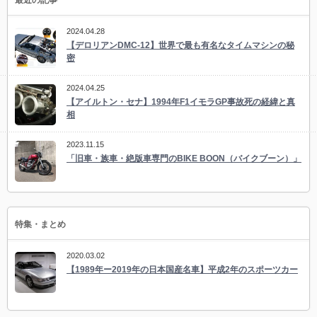
2024.04.28
【デロリアンDMC-12】世界で最も有名なタイムマシンの秘
密
2024.04.25
【アイルトン・セナ】1994年F1イモラGP事故死の経緯と真
相
2023.11.15
「旧車・族車・絶版車専門のBIKE BOON（バイクブーン）」
特集・まとめ
2020.03.02
【1989年ー2019年の日本国産名車】平成2年のスポーツカー