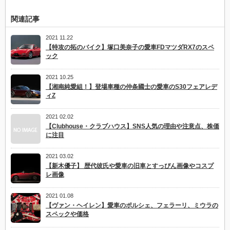
関連記事
2021 11.22
【特攻の拓のバイク】塚口美奈子の愛車FDマツダRX7のスペ
ック
2021 10.25
【湘南純愛組！】登場車種の仲条國士の愛車のS30フェアレデ
ィZ
2021 02.02
【Clubhouse・クラブハウス】SNS人気の理由や注意点、株価
に注目
2021 03.02
【新木優子】 歴代彼氏や愛車の旧車とすっぴん画像やコスプ
レ画像
2021 01.08
【ヴァン・ヘイレン】愛車のポルシェ、フェラーリ、ミウラの
スペックや価格