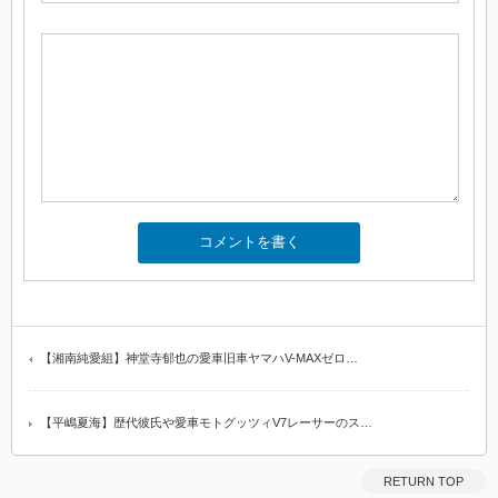
【湘南純愛組】神堂寺郁也の愛車旧車ヤマハV-MAXゼロ…
【平嶋夏海】歴代彼氏や愛車モトグッツィV7レーサーのス…
RETURN TOP