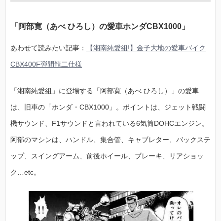
「阿部寛（あべ ひろし）の愛車ホンダCBX1000」
あわせて読みたい記事：
【湘南純愛組!】金子大地の愛車バイク
CBX400F弾間龍二仕様
「湘南純愛組」に登場する「阿部寛（あべ ひろし）」の愛車
は、旧車の「ホンダ・CBX1000」。ポイントは、ジェット戦闘
機サウンド、F1サウンドと言われている6気筒DOHCエンジン。
阿部のマシンは、ハンドル、集合管、キャブレター、バックステ
ップ、スイングアーム、前後ホイール、ブレーキ、リアショッ
ク…etc。