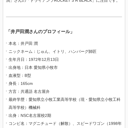
潤」さんの「トライアンフROCKET 3 R BLACK」に注目です。
「井戸田潤さんのプロフィール」
本名：井戸田 潤
ニックネーム：じゅん、イトリ、ハンバーグ師匠
生年月日：1972年12月13日
出身地：日本 愛知県小牧市
血液型：B型
身長：165cm
方言：共通語 名古屋弁
最終学歴：愛知県立小牧工業高等学校（現・愛知県立小牧工科
高等学校）機械科
出身：NSC名古屋校2期
コンビ名：マグニチュード（解散）、スピードワゴン（1998年