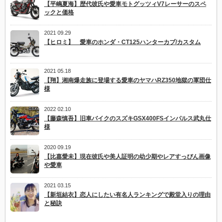
【平嶋夏海】歴代彼氏や愛車モトグッツィV7レーサーのスペ
ックと価格
2021 09.29
【ヒロミ】 愛車のホンダ・CT125ハンターカブ/カスタム
2021 05.18
【翔】湘南爆走族に登場する愛車のヤマハRZ350地獄の軍団仕
様
2022 02.10
【藤森慎吾】旧車バイクのスズキGSX400FSインパルス武丸仕
様
2020 09.19
【比嘉愛未】現在彼氏や美人証明の幼少期やレアすっぴん画像
や愛車
2021 03.15
【新垣結衣】恋人にしたい有名人ランキングで殿堂入りの理由
と秘訣