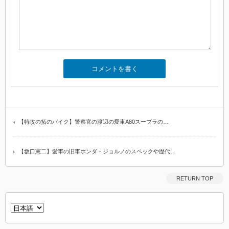
【特攻の拓のバイク】警察官の渡辺の愛車A80スープラの…
【坂口憲二】愛車の旧車ホンダ・ジョルノのスペックや歴代…
RETURN TOP
言
語
を