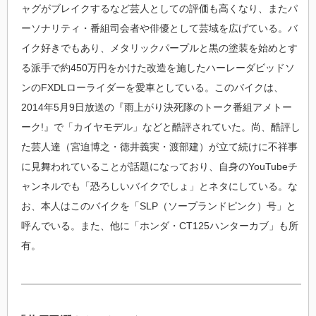
ャグがブレイクするなど芸人としての評価も高くなり、またパ
ーソナリティ・番組司会者や俳優として芸域を広げている。バ
イク好きでもあり、メタリックパープルと黒の塗装を始めとす
る派手で約450万円をかけた改造を施したハーレーダビッドソ
ンのFXDLローライダーを愛車としている。このバイクは、
2014年5月9日放送の『雨上がり決死隊のトーク番組アメトー
ーク!』で「カイヤモデル」などと酷評されていた。尚、酷評し
た芸人達（宮迫博之・徳井義実・渡部建）が立て続けに不祥事
に見舞われていることが話題になっており、自身のYouTubeチ
ャンネルでも「恐ろしいバイクでしょ」とネタにしている。な
お、本人はこのバイクを「SLP（ソープランドピンク）号」と
呼んでいる。また、他に「ホンダ・CT125ハンターカブ」も所
有。