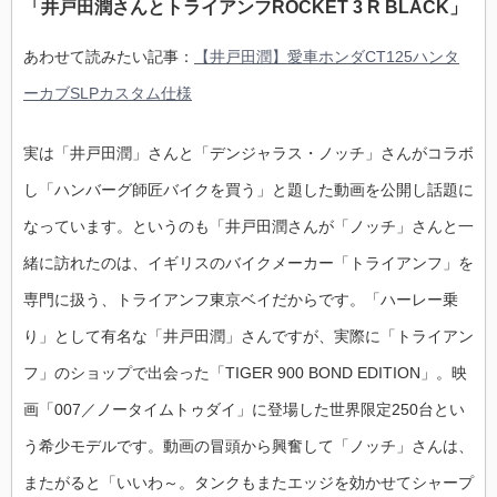
「井戸田潤さんとトライアンフROCKET 3 R BLACK」
あわせて読みたい記事：
【井戸田潤】愛車ホンダCT125ハンタ
ーカブSLPカスタム仕様
実は「井戸田潤」さんと「デンジャラス・ノッチ」さんがコラボ
し「ハンバーグ師匠バイクを買う」と題した動画を公開し話題に
なっています。というのも「井戸田潤さんが「ノッチ」さんと一
緒に訪れたのは、イギリスのバイクメーカー「トライアンフ」を
専門に扱う、トライアンフ東京ベイだからです。「ハーレー乗
り」として有名な「井戸田潤」さんですが、実際に「トライアン
フ」のショップで出会った「TIGER 900 BOND EDITION」。映
画「007／ノータイムトゥダイ」に登場した世界限定250台とい
う希少モデルです。動画の冒頭から興奮して「ノッチ」さんは、
またがると「いいわ～。タンクもまたエッジを効かせてシャープ