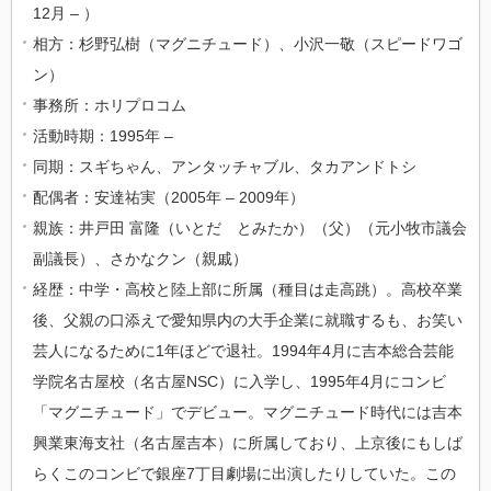
12月 – ）
相方：杉野弘樹（マグニチュード）、小沢一敬（スピードワゴ
ン）
事務所：ホリプロコム
活動時期：1995年 –
同期：スギちゃん、アンタッチャブル、タカアンドトシ
配偶者：安達祐実（2005年 – 2009年）
親族：井戸田 富隆（いとだ とみたか）（父）（元小牧市議会
副議長）、さかなクン（親戚）
経歴：中学・高校と陸上部に所属（種目は走高跳）。高校卒業
後、父親の口添えで愛知県内の大手企業に就職するも、お笑い
芸人になるために1年ほどで退社。1994年4月に吉本総合芸能
学院名古屋校（名古屋NSC）に入学し、1995年4月にコンビ
「マグニチュード」でデビュー。マグニチュード時代には吉本
興業東海支社（名古屋吉本）に所属しており、上京後にもしば
らくこのコンビで銀座7丁目劇場に出演したりしていた。この