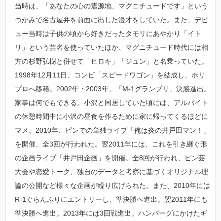
当時は、「あなたの心の震源地、マグニチュードです」という
つかみで名古屋弁を前面に出した漫才をしていた。また、デビ
ュー当時は子供の頃から好きだったタモリにあやかり「イト
リ」という芸名を使っていたほか、マグニチュード時代には相
方の杉野弘樹と併せて「ヒロキ」「ジュン」と名乗っていた。
1998年12月11日、コンビ「スピードワゴン」を結成し、ホリ
プロへ移籍。2002年・2003年、「M-1グランプリ」決勝進出。
家事は何でもできる。小沢と同居していた頃には、アルバイト
の休憩時間中に小沢の昼食を作るために家に帰ってくるほどに
マメ。2010年、ピンでの単独ライブ「俺は炎の井戸田マン！」
を開催、全3回が行われた。翌2011年には、これを引き継ぐ形
の企画ライブ「井戸田企画」を開催。全8回が行われ、ピン芸
大会や恋愛トーク、独自のデータと考察に基づくオリジナル理
論の公開など様々な企画が繰り広げられた。また、2010年には
R-1ぐらんぷりにエントリーし、準決勝へ進出。翌2011年にも
準決勝へ進出。2013年には3回戦進出。ハンバーグにかけたギ