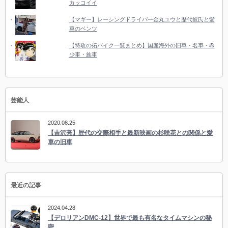
カッコイイ
【マギー】レーシングドライバー金丸ユウと歴代彼氏と愛
車のベンツ
【特攻の拓バイク一覧まとめ】国産海外の旧車・名車・希
少車・族車
芸能人
2020.08.25
【吉沢亮】歴代の交際相手と最新映画の杉咲花との関係と愛
車の旧車
最近の記事
2024.04.28
【デロリアンDMC-12】世界で最も有名なタイムマシンの秘
密