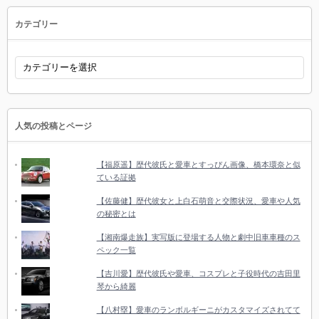
選
択
カテゴリー
カ
テ
ゴ
リ
ー
人気の投稿とページ
【福原遥】歴代彼氏と愛車とすっぴん画像、橋本環奈と似
ている証拠
【佐藤健】歴代彼女と上白石萌音と交際状況、愛車や人気
の秘密とは
【湘南爆走族】実写版に登場する人物と劇中旧車車種のス
ペック一覧
【吉川愛】歴代彼氏や愛車、コスプレと子役時代の吉田里
琴から綺麗
【八村塁】愛車のランボルギーニがカスタマイズされてて