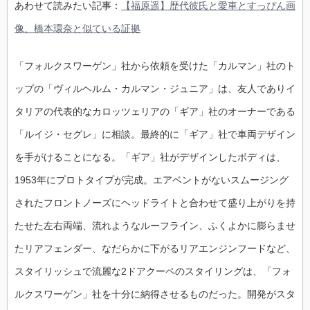
あわせて読みたい記事：
【福原遥】歴代彼氏と愛車とすっぴん画
像、橋本環奈と似ている証拠
「フォルクスワーゲン」社から依頼を受けた「カルマン」社のト
ップの「ヴィルヘルム・カルマン・ジュニア」は、友人でありイ
タリアの代表的なカロッツェリアの「ギア」社のオーナーである
「ルイジ・セグレ」に相談。最終的に「ギア」社で車両デザイン
を手がけることになる。「ギア」社がデザインしたボディは、
1953年にプロトタイプが完成。エアベントがないスムージング
されたフロントノーズにヘッドライトと合わせて盛り上がりを持
たせた左右両端、流れようなルーフライン、ふくよかに膨らませ
たリアフェンダー、なだらかに下がるリアエンジンフードなど、
スタイリッシュで流麗な2ドアクーペのスタイリングは、「フォ
ルクスワーゲン」社を十分に納得させるものだった。開発がスタ