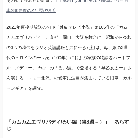
あわせて読みたい記事：
【山本彩】yonder登場の愛車だった旧
車S30悪魔のZと歴代彼氏
2021年度後期放送のNHK「連続テレビ小説」第105作の「カム
カムエヴリバディ」。京都、岡山、大阪を舞台に、昭和から令和
の3つの時代をラジオ英語講座と共に生きた祖母、母、娘の3世
代のヒロインの一世紀（100年）におよぶ家族の物語をハートフ
ルコメディー。その中の「るい編」で登場する「早乙女太一」さ
ん演じる「トミー北沢」の愛車に注目が集まっている旧車「カル
マンギア」を調査。
「カムカムエヴリバディ/るい編（第8週 – ）」：あらす
じ