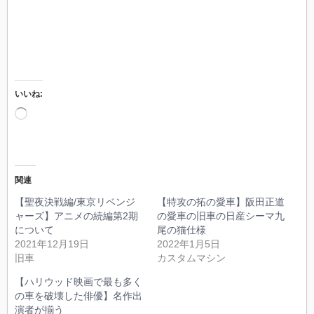
いいね:
読
み
込
み
中…
関連
【聖夜決戦編/東京リベンジ
【特攻の拓の愛車】阪田正道
ャーズ】アニメの続編第2期
の愛車の旧車の日産シーマ九
について
尾の猫仕様
2021年12月19日
2022年1月5日
旧車
カスタムマシン
【ハリウッド映画で最も多く
の車を破壊した俳優】名作出
演者が揃う