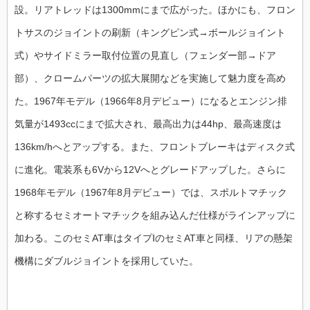
設。リアトレッドは1300mmにまで広がった。ほかにも、フロン
トサスのジョイントの刷新（キングピン式→ボールジョイント
式）やサイドミラー取付位置の見直し（フェンダー部→ドア
部）、クロームパーツの拡大展開などを実施して魅力度を高め
た。1967年モデル（1966年8月デビュー）になるとエンジン排
気量が1493ccにまで拡大され、最高出力は44hp、最高速度は
136km/hへとアップする。また、フロントブレーキはディスク式
に進化。電装系も6Vから12Vへとグレードアップした。さらに
1968年モデル（1967年8月デビュー）では、スポルトマチック
と称するセミオートマチックを組み込んだ仕様がラインアップに
加わる。このセミAT車はタイプⅠのセミAT車と同様、リアの懸架
機構にダブルジョイントを採用していた。