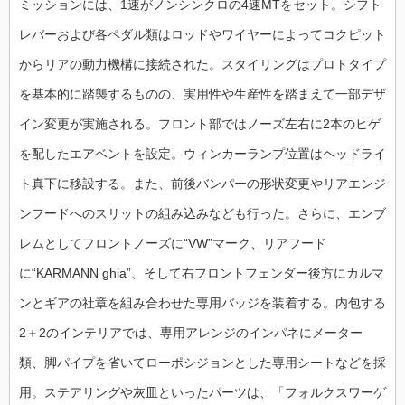
ミッションには、1速がノンシンクロの4速MTをセット。シフト
レバーおよび各ペダル類はロッドやワイヤーによってコクピット
からリアの動力機構に接続された。スタイリングはプロトタイプ
を基本的に踏襲するものの、実用性や生産性を踏まえて一部デザ
イン変更が実施される。フロント部ではノーズ左右に2本のヒゲ
を配したエアベントを設定。ウィンカーランプ位置はヘッドライ
ト真下に移設する。また、前後バンパーの形状変更やリアエンジ
ンフードへのスリットの組み込みなども行った。さらに、エンブ
レムとしてフロントノーズに“VW”マーク、リアフード
に“KARMANN ghia”、そして右フロントフェンダー後方にカルマ
ンとギアの社章を組み合わせた専用バッジを装着する。内包する
2＋2のインテリアでは、専用アレンジのインパネにメーター
類、脚パイプを省いてローポシジョンとした専用シートなどを採
用。ステアリングや灰皿といったパーツは、「フォルクスワーゲ