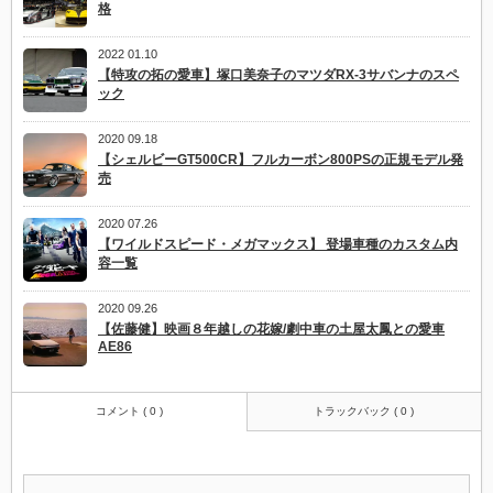
格
2022 01.10
【特攻の拓の愛車】塚口美奈子のマツダRX-3サバンナのスペ
ック
2020 09.18
【シェルビーGT500CR】フルカーボン800PSの正規モデル発
売
2020 07.26
【ワイルドスピード・メガマックス】 登場車種のカスタム内
容一覧
2020 09.26
【佐藤健】映画８年越しの花嫁/劇中車の土屋太鳳との愛車
AE86
コメント ( 0 )
トラックバック ( 0 )