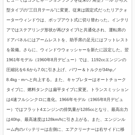
ビューではコンビネーションランプを従来の“角型テール”から大
型タイプの“三日月テール”に変更。従来は固定式だったリアクォ
ーターウィンドウは、ポップアウト式に切り替わった。インテリ
アではステアリング形状が再びタイプⅠと共通化され、運転席の
ドアパネルにはアームレストを、助手席の足元にはフットレスト
を装備。さらに、ウィンドウウォッシャーを新たに設定した。翌
1961年モデル（1960年8月デビュー）では、1192ccエンジンの
圧縮比を6.6から7.0に引き上げ、パワー＆トルクが34hp／
8.4kg・mへと向上する。また、キャブレターはオートチョーク
タイプに、燃料タンクは扁平タイプに変更。トランスミッション
は4速フルシンクロに進化。1966年モデル（1965年8月デビュ
ー）ではフラット4エンジンの排気量が1285ccとなり、最高出力
は40hp、最高速度は128km/hに引き上がる。また、エンジンル
ーム内のバッテリーは左側に、エアクリーナーは右サイドに移