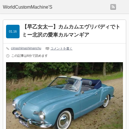
rss
WorldCustomMachine'S
【早乙女太一】カムカムエヴリバディでト
01.16
ミー北沢の愛車カルマンギア
cimashimashimanchu
コメントを書く
この記事は6分で読めます