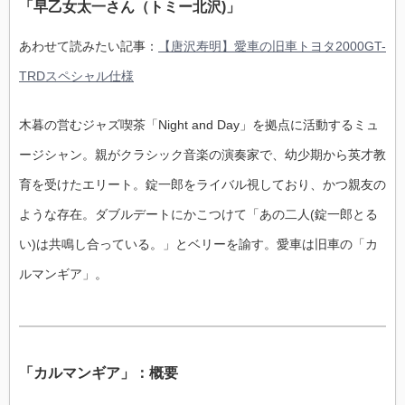
「早乙女太一さん（トミー北沢)」
あわせて読みたい記事：
【唐沢寿明】愛車の旧車トヨタ2000GT-
TRDスペシャル仕様
木暮の営むジャズ喫茶「Night and Day」を拠点に活動するミュ
ージシャン。親がクラシック音楽の演奏家で、幼少期から英才教
育を受けたエリート。錠一郎をライバル視しており、かつ親友の
ような存在。ダブルデートにかこつけて「あの二人(錠一郎とる
い)は共鳴し合っている。」とベリーを諭す。愛車は旧車の「カ
ルマンギア」。
「カルマンギア」：概要