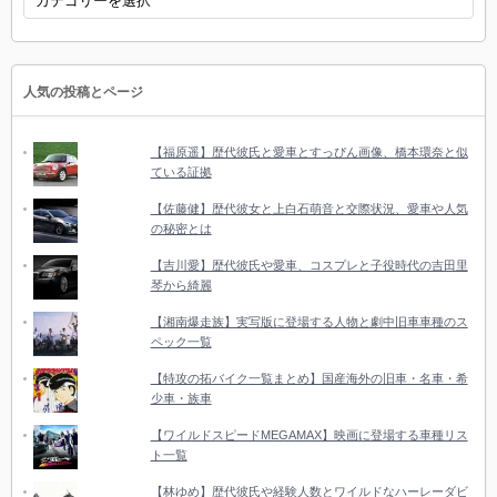
テ
ゴ
リ
ー
人気の投稿とページ
【福原遥】歴代彼氏と愛車とすっぴん画像、橋本環奈と似
ている証拠
【佐藤健】歴代彼女と上白石萌音と交際状況、愛車や人気
の秘密とは
【吉川愛】歴代彼氏や愛車、コスプレと子役時代の吉田里
琴から綺麗
【湘南爆走族】実写版に登場する人物と劇中旧車車種のス
ペック一覧
【特攻の拓バイク一覧まとめ】国産海外の旧車・名車・希
少車・族車
【ワイルドスピードMEGAMAX】映画に登場する車種リス
ト一覧
【林ゆめ】歴代彼氏や経験人数とワイルドなハーレーダビ