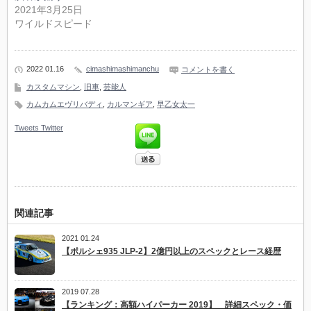
2021年3月25日
ワイルドスピード
2022 01.16
cimashimashimanchu
コメントを書く
カスタムマシン
,
旧車
,
芸能人
カムカムエヴリバディ
,
カルマンギア
,
早乙女太一
Tweets
Twitter
関連記事
2021 01.24
【ポルシェ935 JLP-2】2億円以上のスペックとレース経歴
2019 07.28
【ランキング：高額ハイパーカー 2019】 詳細スペック・価