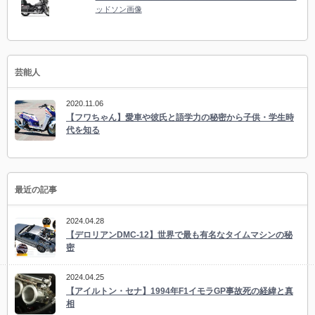
ッドソン画像
芸能人
2020.11.06
【フワちゃん】愛車や彼氏と語学力の秘密から子供・学生時
代を知る
最近の記事
2024.04.28
【デロリアンDMC-12】世界で最も有名なタイムマシンの秘
密
2024.04.25
【アイルトン・セナ】1994年F1イモラGP事故死の経緯と真
相