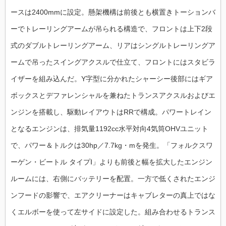
ースは2400mmに設定。懸架機構は前後とも横置きトーションバ
ーでトレーリングアームが吊られる構造で、フロントは上下2段
式のダブルトレーリングアーム、リアはシングルトレーリングア
ームで吊ったスイングアクスルで仕立て、フロントにはスタビラ
イザーを組み込んだ。Y字型に分かれたシャーシー後部にはギア
ボックスとデファレンシャルを兼ねたトランスアクスルおよびエ
ンジンを搭載し、駆動レイアウトはRRで構成。パワートレイン
となるエンジンは、排気量1192cc水平対向4気筒OHVユニット
で、パワー＆トルクは30hp／7.7kg・mを発生。「フォルクスワ
ーゲン・ビートル タイプⅠ」よりも前後と幅を拡大したエンジン
ルームには、右側にバッテリーを配置。一方で低くされたエンジ
ンフードの影響で、エアクリーナーはキャブレターの真上ではな
くエルボーを使って左サイドに設定した。組み合わせるトランス