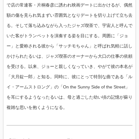
で店の常連客・片桐春彦に誘われ映画デートに出かけるが、偶然
額の傷を見られ気まずい雰囲気となりデートを切り上げて立ち去
る。そして落ち込みながら入ったジャズ喫茶で、宇宙人と呼んで
いた客がトランペットを演奏する姿を目にする。周囲に「ジョ
ー」と愛称される彼から「サッチモちゃん」と呼ばれ気軽に話し
かけられたるいは、ジャズ喫茶のオーナーから大口の仕事の依頼
を受ける。以来、ジョーと親しくなっていき、やがて彼の本名が
「大月錠一郎」と知る。同時に、彼にとって特別な曲である「ル
イ・アームストロング」の「On the Sunny Side of the Street」
を耳にするようなったるいは、母と過ごした幼い頃の記憶が蘇り
複雑な思いを抱くようになる。