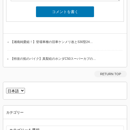
【湘南純愛組！】登場車種の旧車ケンメリ改とS30型24…
【特攻の拓のバイク】真梨絵のホンダC50スーパーカブの…
RETURN TOP
言
語
を
選
択
カテゴリー
カ