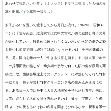
あわせて読みたい記事：
【ネメシス】ドラマに登場した人物の愛
車や旧車バイク車種一覧リスト
安子がるいを置いて渡米してから月日が流れ、1962年（昭和37
年）に千吉が死去。雉真家では女中の雪衣が勇と結婚し息子の昇
が誕生していた。雉真家に縛られたくない思いから額の傷の治療
を拒否し前髪で隠し続けて18歳になったるいは、千吉の葬儀の
日、勇に岡山を離れ一人で生きる決意を語る。るいは大阪でホテ
ルの採用面接に臨むが、幼少期の事故で負った額の傷が原因で面
接に失敗。面接会場途上でのアクシデントに対処してくれた竹村
平助と妻・和子が営む竹村クリーニング店の住み込み店員にな
る。ある日一人で店番中に大量の洗濯物を持ち込む青年が来店。
呆気に取られて名前を聞き忘れたるいは、彼を「宇宙人」と仮に
呼ぶ。その後もるいは彼の名前を聞きそびれるなか、新米弁護士