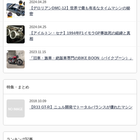
2024.04.28
【デロリアンDMC-12】世界で最も有名なタイムマシンの秘
密
2024.04.25
【アイルトン・セナ】1994年F1イモラGP事故死の経緯と真
相
2023.11.15
「旧車・族車・絶版車専門のBIKE BOON（バイクブーン）」
特集・まとめ
2018.10.09
【R33 GT-R】ニュル開発でトータルバランスが優れたマシン
ランキング記事