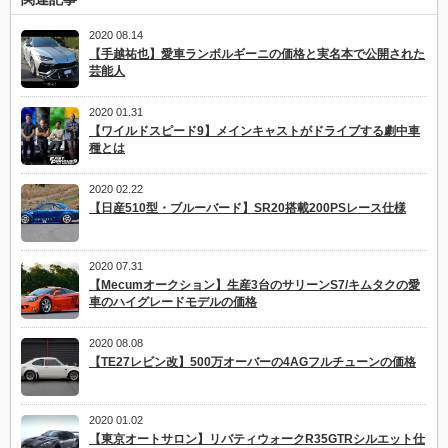
2020 08.14
【手越祐也】愛車ランボルギーニの価格と実名本で公開された
芸能人
2020 01.31
【ワイルドスピード9】メインキャストがドライブする劇中車
種とは
2020 02.22
【日産510型・ブルーバード】SR20搭載200PSレース仕様
2020 07.31
【Mecumオークション】生産3台のサリーンS7/キムタクの愛
車のハイグレードモデルの価格
2020 08.08
【TE27レビン改】500万オーバーの4AGフルチューンの価格
2020 01.02
【東京オートサロン】リバティウォークR35GTRシルエット仕