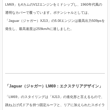
LM69」も4カムのV12エンジンをミドシップし、1960年代風の
透明なカバーで覆っています。ポテンシャルとしては、
「Jaguar（ジャガー）XJ13」の5.0ℓエンジンは最高出力509psを
発生し、最高速度は259km/hに達しました。
「Jaguar（ジャガー）LM69：エクステリアデザイン」
「LM69」のスタイリングは「XJ13」の進化形と言えるもので、
跳ね上げ式ドアを持つ固定ルーフと、リアに加えられたスポイラ