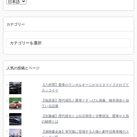
言
語
を
選
択
カテゴリー
カ
テ
ゴ
リ
ー
人気の投稿とページ
【八村塁】愛車のランボルギーニがカスタマイズされてて
カッコイイ
【福原遥】歴代彼氏と愛車とすっぴん画像、橋本環奈と似
ている証拠
【佐藤健】歴代彼女と上白石萌音と交際状況、愛車や人気
の秘密とは
【湘南爆走族】実写版に登場する人物と劇中旧車車種のス
ペック一覧