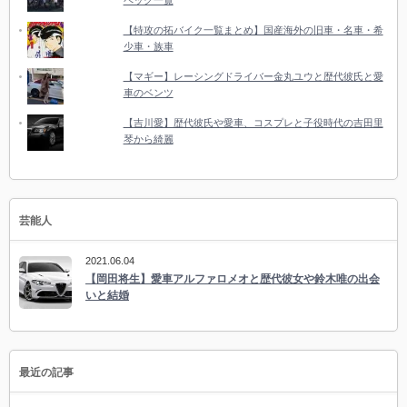
【特攻の拓バイク一覧まとめ】国産海外の旧車・名車・希
少車・族車
【マギー】レーシングドライバー金丸ユウと歴代彼氏と愛
車のベンツ
【吉川愛】歴代彼氏や愛車、コスプレと子役時代の吉田里
琴から綺麗
芸能人
2021.06.04
【岡田将生】愛車アルファロメオと歴代彼女や鈴木唯の出会
いと結婚
最近の記事