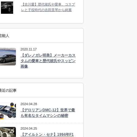
【吉川愛】歴代彼氏や愛車、コスプ
レと子役時代の吉田里琴から綺麗
芸能人
2020.11.17
【ダレノガレ明美】メーカーカス
タムの愛車と歴代彼氏やスッピン
画像
最近の記事
2024.04.28
【デロリアンDMC-12】世界で最
も有名なタイムマシンの秘密
2024.04.25
【アイルトン・セナ】1994年F1