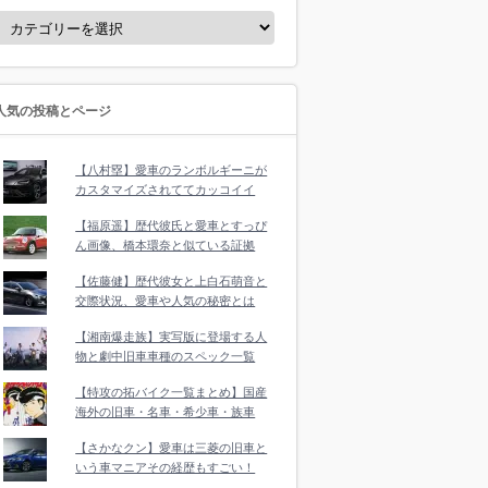
人気の投稿とページ
【八村塁】愛車のランボルギーニが
カスタマイズされててカッコイイ
【福原遥】歴代彼氏と愛車とすっぴ
ん画像、橋本環奈と似ている証拠
【佐藤健】歴代彼女と上白石萌音と
交際状況、愛車や人気の秘密とは
【湘南爆走族】実写版に登場する人
物と劇中旧車車種のスペック一覧
【特攻の拓バイク一覧まとめ】国産
海外の旧車・名車・希少車・族車
【さかなクン】愛車は三菱の旧車と
いう車マニアその経歴もすごい！