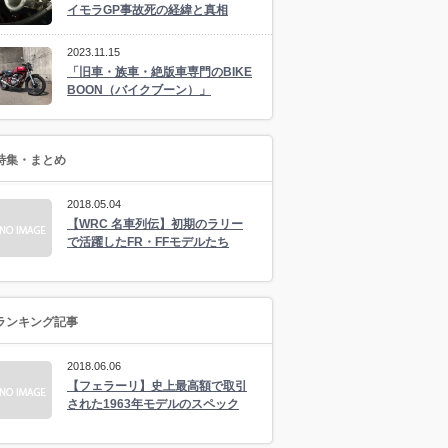
イモラGP事故死の経緯と真相
2023.11.15
「旧車・族車・絶版車専門のBIKE
BOON（バイクブーン）」
特集・まとめ
2018.05.04
【WRC 名車列伝】初期のラリー
で活躍したFR・FFモデルたち
ランキング記事
2018.06.06
【フェラーリ】史上最高額で取引
された1963年モデルのスペック