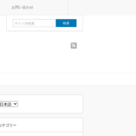
お問い合わせ
rss
言
語
を
選
択
カテゴリー