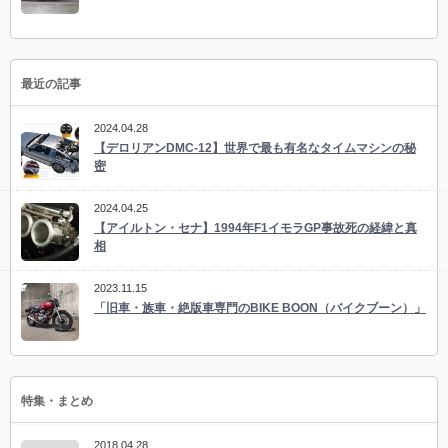
最近の記事
2024.04.28
【デロリアンDMC-12】世界で最も有名なタイムマシンの秘
密
2024.04.25
【アイルトン・セナ】1994年F1イモラGP事故死の経緯と真
相
2023.11.15
「旧車・族車・絶版車専門のBIKE BOON（バイクブーン）」
特集・まとめ
2018.04.28