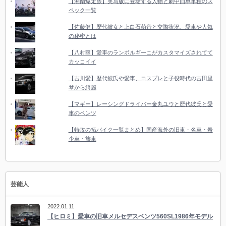
【湘南爆走族】実写版に登場する人物と劇中旧車車種のス
ペック一覧
【佐藤健】歴代彼女と上白石萌音と交際状況、愛車や人気
の秘密とは
【八村塁】愛車のランボルギーニがカスタマイズされてて
カッコイイ
【吉川愛】歴代彼氏や愛車、コスプレと子役時代の吉田里
琴から綺麗
【マギー】レーシングドライバー金丸ユウと歴代彼氏と愛
車のベンツ
【特攻の拓バイク一覧まとめ】国産海外の旧車・名車・希
少車・族車
芸能人
2022.01.11
【ヒロミ】愛車の旧車メルセデスベンツ560SL1986年モデル