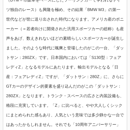
（DTM＝市販車をベースにしたツーリングカーで争われるドイ
ツ独自のレース）も興隆を極め、その結果「BMW M3」の第一
世代などが世に送り出された時代になります。アメリカ産のポニ
ーカー（＝若者向けに開発された汎用スポーツカーの総称）も産
声をあげ、数えきれないほどの素晴らしいスポーツカーが誕生し
ました。そのような時代に颯爽と登場したのがこの一台、「
ダッ
トサン：
280ZX」です。日本国内においては「S130型：フェア
レディZ」となるモデルにあたります。輸出モデルとなる「日
産：フェアレディZ」ですが、「ダットサン：280Z」に、さらに
GTカーのデザイン的要素を盛り込んだのがこの「ダットサン：
280ZX」となります。トランク・スペースの広さと内装設備も、
格段に充実しています。「Z」に比べると、やや大人しくシック
にまとめられた感もあり、人気という意味では多少静かな一台で
はあったかもしれません。それでも「
10周年アニバーサリー
」