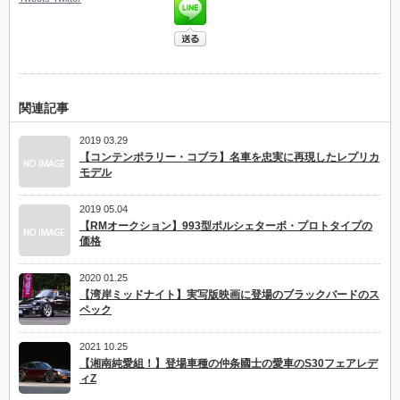
関連記事
2019 03.29
【コンテンポラリー・コブラ】名車を忠実に再現したレプリカ
モデル
2019 05.04
【RMオークション】993型ポルシェターボ・プロトタイプの
価格
2020 01.25
【湾岸ミッドナイト】実写版映画に登場のブラックバードのス
ペック
2021 10.25
【湘南純愛組！】登場車種の仲条國士の愛車のS30フェアレデ
ィZ