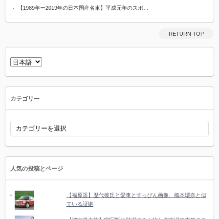
【1989年ー2019年の日本国産名車】平成元年のスポ…
RETURN TOP
言
語
を
選
択
カテゴリー
カ
テ
ゴ
リ
ー
人気の投稿とページ
【福原遥】歴代彼氏と愛車とすっぴん画像、橋本環奈と似
ている証拠