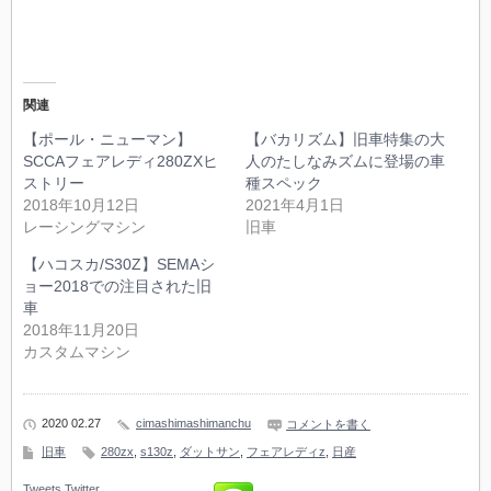
関連
【ポール・ニューマン】
【バカリズム】旧車特集の大
SCCAフェアレディ280ZXヒ
人のたしなみズムに登場の車
ストリー
種スペック
2018年10月12日
2021年4月1日
レーシングマシン
旧車
【ハコスカ/S30Z】SEMAシ
ョー2018での注目された旧
車
2018年11月20日
カスタムマシン
2020 02.27
cimashimashimanchu
コメントを書く
旧車
280zx
,
s130z
,
ダットサン
,
フェアレディz
,
日産
Tweets
Twitter