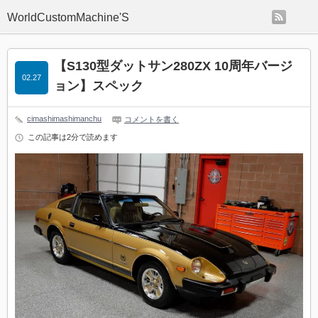
rss
WorldCustomMachine'S
【S130型ダットサン280ZX 10周年バージ
02.27
ョン】スペック
cimashimashimanchu
コメントを書く
この記事は2分で読めます