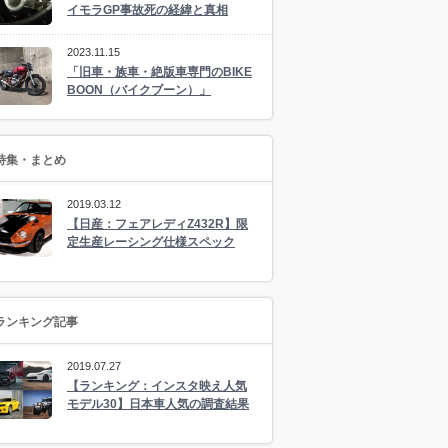
イモラGP事故死の経緯と真相
2023.11.15
「旧車・族車・絶版車専門のBIKE
BOON（バイクブーン）」
特集・まとめ
2019.03.12
【日産：フェアレディZ432R】限
定生産レーシング仕様スペック
ランキング記事
2019.07.27
【ランキング：インスタ映え人気
モデル30】日本車人気の調査結果