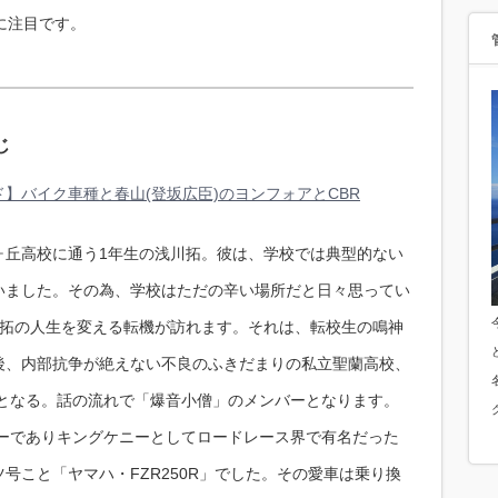
に注目です。
じ
】バイク車種と春山(登坂広臣)のヨンフォアとCBR
ヶ丘高校に通う1年生の浅川拓。彼は、学校では典型的ない
いました。その為、学校はただの辛い場所だと日々思ってい
の拓の人生を変える転機が訪れます。それは、転校生の鳴神
後、内部抗争が絶えない不良のふきだまりの私立聖蘭高校、
ととなる。話の流れで「爆音小僧」のメンバーとなります。
サーでありキングケニーとしてロードレース界で有名だった
号こと「ヤマハ・FZR250R」でした。その愛車は乗り換