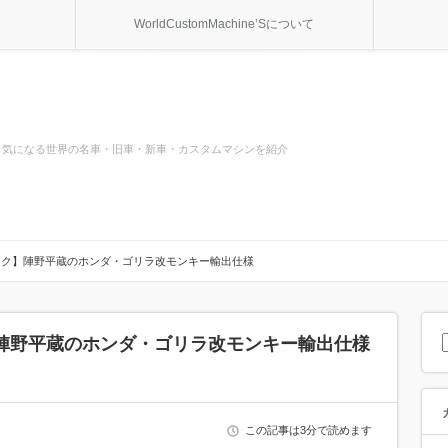
WorldCustomMachine’Sについて
気になる世界の名車・旧車・新車・カスタムマシンを紹介
イク】陣野平蔵のホンダ・ゴリラ改モンキー輸出仕様
陣野平蔵のホンダ・ゴリラ改モンキー輸出仕様
この記事は3分で読めます