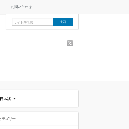
お問い合わせ
rss
言
語
を
選
択
カテゴリー