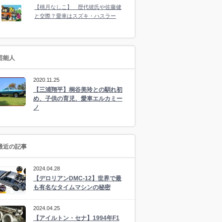
【桃月なしこ】 歴代彼氏や佐藤健
と交際？愛車はスズキ・ハスラー
芸能人
2020.11.25
【三浦翔平】桐谷美玲との馴れ初
め、子供の育児、愛車エルカミー
ノ
最近の記事
2024.04.28
【デロリアンDMC-12】世界で最
も有名なタイムマシンの秘密
2024.04.25
【アイルトン・セナ】1994年F1