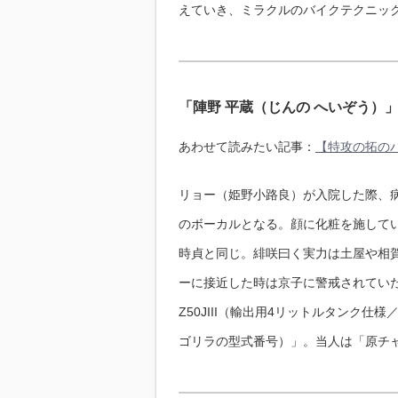
えていき、ミラクルのバイクテクニッ
「陣野 平蔵（じんの へいぞう）
あわせて読みたい記事：
【特攻の拓のバ
リョー（姫野小路良）が入院した際、病
のボーカルとなる。顔に化粧を施して
時貞と同じ。緋咲曰く実力は土屋や相賀
ーに接近した時は京子に警戒されていた
Z50JIII（輸出用4リットルタンク仕
ゴリラの型式番号）」。当人は「原チ