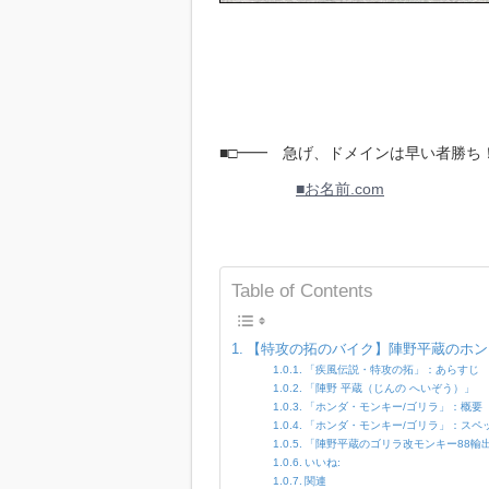
■□━━ 急げ、ドメインは早い者勝ち！
■お名前.com
Table of Contents
【特攻の拓のバイク】陣野平蔵のホン
「疾風伝説・特攻の拓」：あらすじ
「陣野 平蔵（じんの へいぞう）」
「ホンダ・モンキー/ゴリラ」：概要
「ホンダ・モンキー/ゴリラ」：スペ
「陣野平蔵のゴリラ改モンキー88輸
いいね:
関連