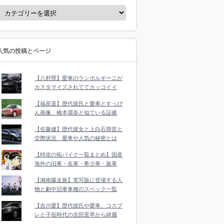
人気の投稿とページ
【八村塁】愛車のランボルギーニが
カスタマイズされててカッコイイ
【福原遥】歴代彼氏と愛車とすっぴ
ん画像、橋本環奈と似ている証拠
【佐藤健】歴代彼女と上白石萌音と
交際状況、愛車や人気の秘密とは
【特攻の拓バイク一覧まとめ】国産
海外の旧車・名車・希少車・族車
【湘南爆走族】実写版に登場する人
物と劇中旧車車種のスペック一覧
【吉川愛】歴代彼氏や愛車、コスプ
レと子役時代の吉田里琴から綺麗