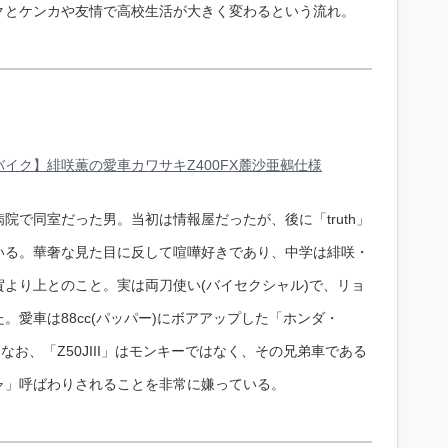
クとケンカや友情で高校生活が大きく変わるという流れ。
」
イク】緋咲薫の愛車カワサキZ400FX麓沙亜鵺仕様
院で同室だった男。当初は情報屋だったが、後に「truth」
いる。華奢な見た目に反して喧嘩好きであり、中学は緋咲・
より上とのこと。実は両刀使い(バイセクシャル)で、リョ
。愛車は88cc(パッパー)にボアアップした「ホンダ・
様／なお、「Z50JIII」はモンキーではなく、その兄弟車である
ャ」呼ばわりされることを非常に嫌っている。