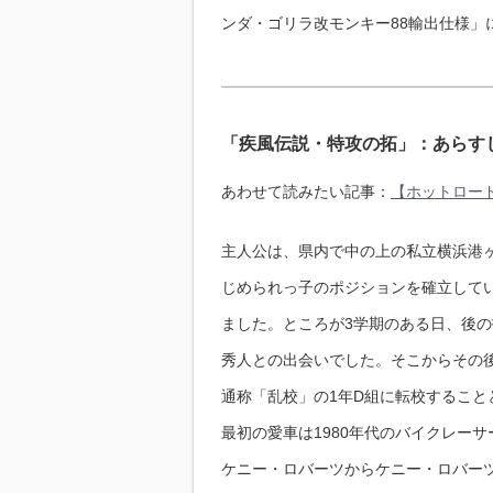
ンダ・ゴリラ改モンキー88輸出仕様」
「疾風伝説・特攻の拓」：あらす
あわせて読みたい記事：
【ホットロード
主人公は、県内で中の上の私立横浜港
じめられっ子のポジションを確立して
ました。ところが3学期のある日、後
秀人との出会いでした。そこからその
通称「乱校」の1年D組に転校するこ
最初の愛車は1980年代のバイクレー
ケニー・ロバーツからケニー・ロバーツ