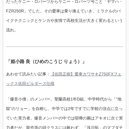
だったケニー・ロバーツからケニー・ロバーツ号こと「ヤマハ・
FZR250R」でした。その愛車は乗り換えていき、ミラクルのバ
イクテクニックとケンカや友情で高校生活が大きく変わるという
流れ。
「姫小路 良（ひめのこうじ りょう）」
あわせて読みたい記事：
【佐田正樹】愛車カワサキZ750FXフェ
ックス佐田ビルダーズ仕様
「爆音小僧」のメンバー。聖蘭高校1年D組。中学時代から「“地
獄”のリョー」を自称し、中学では2年ですでに学校の頂点に立っ
ていた実力者。爆音メンバーの中では喧嘩の腕はアキオに次ぐ実
力者だが、龍也等の頭クラスには敵わず、「浅川拓」のマブダチ