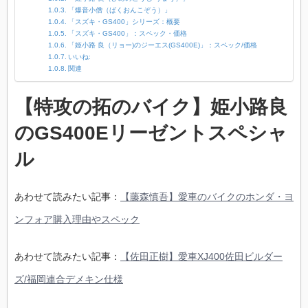
「爆音小僧（ばくおんこぞう）」
「スズキ・GS400」シリーズ：概要
「スズキ・GS400」：スペック・価格
「姫小路 良（リョー)のジーエス(GS400E)」：スペック/価格
いいね:
関連
【特攻の拓のバイク】姫小路良
のGS400Eリーゼントスペシャ
ル
あわせて読みたい記事：
【藤森慎吾】愛車のバイクのホンダ・ヨ
ンフォア購入理由やスペック
あわせて読みたい記事：
【佐田正樹】愛車XJ400佐田ビルダー
ズ/福岡連合デメキン仕様