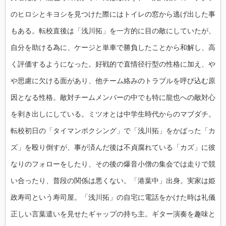
のヒロシとキヨシを見つけた際にはトイレの窓から逃げ出した事
もある。転校直後は「浅川拓」を一方的に目の敵にしていたが、
自分を助ける為に、ケージと単車で勝負したことから和解し、高
く評価するようになった。好戦的で直情径行型の性格に加え、や
や思慮に欠ける面があり、他チーム絡みのトラブルを呼び込む原
因となる性格。敵対チームメンバーの中でも特に龍也への敵対心
を剥き出しにしている。ミツオとは中学生時代からのマブダチ。
転校初日の「タイマンボクシング」で「浅川拓」をかばった「カ
ズ」を殴り倒すが、事が済んだ後は不貞腐れている「カズ」に彼
なりのフォローをしたり、その後の爆音小僧の集会では走りで競
い合ったり、普段の関係は悪くない。「港葉中」出身。実家は姫
政寿司という寿司屋。「浅川拓」の自宅に電話をかけた時は礼儀
正しい言葉遣いを見せたギャップの持ち主。ギター演奏を趣味と