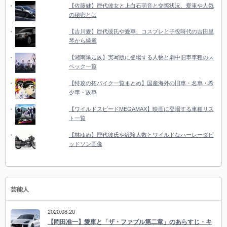
【佐藤健】歴代彼女と上白石萌音と交際状況、愛車や人気
の秘密とは
【吉川愛】歴代彼氏や愛車、コスプレと子役時代の吉田里
琴から綺麗
【湘南爆走族】実写版に登場する人物と劇中旧車車種のス
ペック一覧
【特攻の拓バイク一覧まとめ】国産海外の旧車・名車・希
少車・族車
【ワイルドスピードMEGAMAX】映画に登場する車種リス
ト一覧
【林ゆめ】歴代彼氏や経験人数とワイルドなハーレーダビ
ッドソン画像
芸能人
2020.08.20
【岡田准一】愛車と「ザ・ファブル第二章」のあらすじ・キ