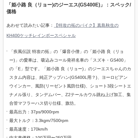
「姫小路 良（リョー)のジーエス(GS400E)」：スペック/
価格
あわせて読みたい記事：
【特攻の拓のバイク】真島秋生の
KH400ケッチレインボースペシャル
「疾風伝説 特攻の拓」の「爆音小僧」の「姫小路 良（リョ
ー)」の愛車は、吸込みコール発祥名車の「スズキ・GS400」
の「E」型です。「姫小路 良（リョー)」のジーエスちゃんのカ
スタム内容は、純正アップハン(GS400L用？)、ヨーロピアン
ウインカー、風防(リーゼント風防仕様)、ショート3段シートエ
ナメル張り、タンデムバー、Z2テールカウル跳ね上げ加工、集
合管マフラーハス切り仕様、旗坊。
最高出力：37ps/9000rpm
最大トルク：3.3kgm/7500rpm
最高速度：170km/h
中古車価格：100万円〜250万円