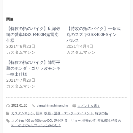
関連
【特攻の拓のバイク】広瀬敬
【特攻の拓のバイク】一条武
司の愛車GSX-R400R鬼雷党
丸のスズキGSX400FSイン
仕様
パルス
2021年6月23日
2021年4月4日
カスタムマシン
カスタムマシン
【特攻の拓のバイク】陣野平
蔵のホンダ・ゴリラ改モンキ
ー輸出仕様
2021年7月29日
カスタムマシン
2021 01.20
cimashimashimanchu
コメントを書く
カスタムマシン
,
旧車
,
映画・漫画・エンターテイメント
,
特攻の拓
スズキgs400 gs400e gs400l
,
姫小路 良 リョー
,
特攻の拓
,
疾風伝説 特攻の
拓 かぜでんせつ ぶっこみのたく