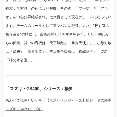
特攻：半村誠」の死により解散。その後、「マー坊」と「アキ
オ」を中心に再結成され、七代目として現在のチームになってい
ます。チームのルールとしてアンパンは厳禁。また、”殺す気の
殴り込み”の時には、紫色の襷とハチマキを巻く、という初代か
らの伝統。背中の看板は「天下無敵」「暴走天使」。主な敵対族
は「魍魎」「朧童幽霊」。主な集合場所は「真嶋商会」「D突」
「柿の木公園」。
「スズキ・GS400」シリーズ：概要
あわせて読みたい記事：
【東京リベンジャーズ】松野千冬の愛車
スズキGSX250E(ゴキ)