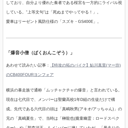
しており、自分より優れた奏者である桜宮を一方的にライバル視
している。”上等文句”は「死ぬまでやってやる！」。
愛車はリーゼント風防仕様の「スズキ・GS400E」。
「爆音小僧（ばくおんこぞう）」
あわせて読みたい記事：
【特攻の拓のバイク】鮎川真里(マー坊)
のCB400FOURヨンフォア
横浜の暴走族で通称「ムッチャクチャの爆音」と言われている。
現在は七代目で、メンバーは聖蘭高校1年D組の生徒だけで構
成。先代である六代目の頭は「真嶋秋男(アキオ/アッちゃん)」の
兄の「真嶋夏生」で、当時は「榊龍也(朧童幽霊：ロードスペク
ター)」や「那森須王」もメンバーに擁していたが、「暴走りの