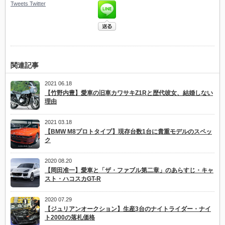
Tweets
Twitter
関連記事
2021 06.18
【竹野内豊】愛車の旧車カワサキZ1Rと歴代彼女、結婚しない
理由
2021 03.18
【BMW M8プロトタイプ】現存台数1台に貴重モデルのスペッ
ク
2020 08.20
【岡田准一】愛車と「ザ・ファブル第二章」のあらすじ・キャ
スト・ハコスカGT-R
2020 07.29
【ジュリアンオークション】生産3台のナイトライダー・ナイ
ト2000の落札価格