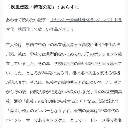
「疾風伝説・特攻の拓」：あらすじ
あわせて読みたい記事：
【ヤンキー漫画映像化ランキング】ドラ
マ化、映画化して欲しい作品がズラリ
主人公は、県内で中の上の私立横浜港ヶ丘高校に通う1年生の浅
川拓。彼は、学校では典型的ないじめられっ子のポジションを確
立していました。その為、学校はただの辛い場所だと日々思って
いました。ところが3学期のある日、後の拓の人生を変える転機
が訪れます。それは、転校生の鳴神秀人との出会いでした。そこ
からその後、内部抗争が絶えない不良のふきだまりの私立聖蘭高
校、通称「乱校」の1年D組に転校することとなる。話の流れで
「爆音小僧」のメンバーとなります。最初の愛車は1980年代の
バイクレーサーでありキングケニーとしてロードレース界で有名