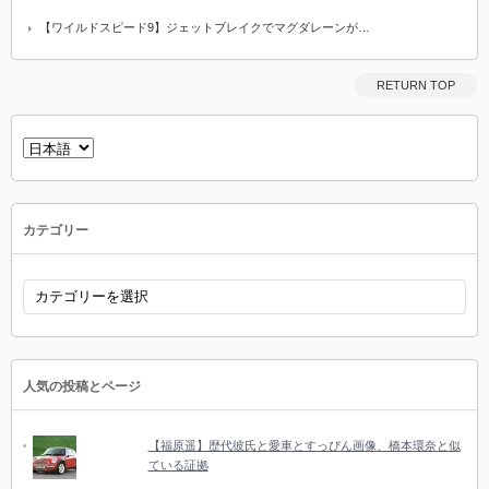
【ワイルドスピード9】ジェットブレイクでマグダレーンが…
RETURN TOP
言
語
を
選
択
カテゴリー
カ
テ
ゴ
リ
ー
人気の投稿とページ
【福原遥】歴代彼氏と愛車とすっぴん画像、橋本環奈と似
ている証拠