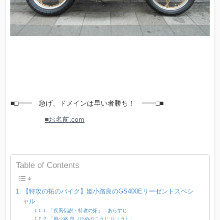
■□━━ 急げ、ドメインは早い者勝ち！ ━━□■
■お名前.com
Table of Contents
【特攻の拓のバイク】姫小路良のGS400Eリーゼントスペシ
ャル
「疾風伝説・特攻の拓」：あらすじ
「姫小路 良（ひめのこうじ りょう）」