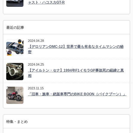
ャスト・ハコスカGT-R
最近の記事
2024.04.28
【デロリアンDMC-12】世界で最も有名なタイムマシンの秘
密
2024.04.25
【アイルトン・セナ】1994年F1イモラGP事故死の経緯と真
相
2023.11.15
「旧車・族車・絶版車専門のBIKE BOON（バイクブーン）」
特集・まとめ