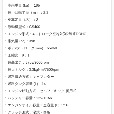
車両重量 (kg) ：185
最小回転半径（ｍ）：2.3
乗車定員（名）：2
原動機型式：GS400
エンジン形式：4ストローク空冷並列2気筒DOHC
排気量 (cc)：398
ボア×ストローク(mm)：65×60
圧縮比：9：1
最高出力：37ps/9000rpm
最大トルク：3.3kgf･m/7500rpm
燃料供給方式：キャブレター
燃料タンク容量 (L)：14
エンジン始動方式：セルフ・キック 併用式
バッテリー容量：12V-10Ah
エンジンオイル容量※全容量 (L)：2.6
クラッチ形式：湿式・多板