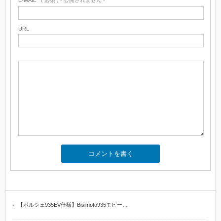
E-MAIL
( 必須 ) - 公開されません -
URL
【ポルシェ935EV仕様】Bisimoto935モビー…