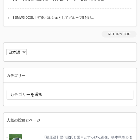
【BMW3.0CSL】打倒ポルシェとしてグループ5を戦…
RETURN TOP
言
語
を
選
択
カテゴリー
カ
テ
ゴ
リ
ー
人気の投稿とページ
【福原遥】歴代彼氏と愛車とすっぴん画像、橋本環奈と似