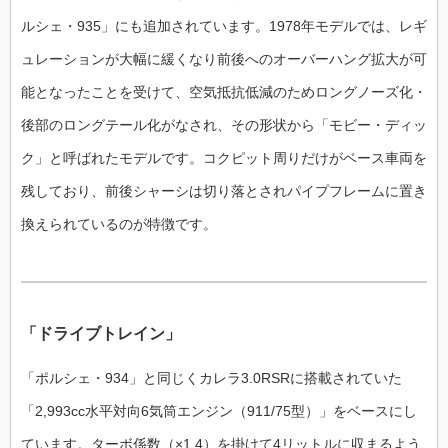
ルシェ・935」にも追加されています。1978年モデルでは、レギ
ュレーションが大幅に緩くなり前後へのオーバーハング拡大が可
能となったことを受けて、空気抵抗低減のためロングノーズ化・
後部のロングテール化がなされ、その形状から「モビー・ディッ
ク」と呼ばれたモデルです。コクピット周りだけがベース車両を
残しており、前後シャーシは切り落とされパイプフレームに置き
換えられているのが特徴です。
「ドライブトレイン」
「ポルシェ・934」と同じくカレラ3.0RSRに搭載されていた
「2,993cc水平対向6気筒エンジン（911/75型）」をベースにし
ています。ターボ係数（×1.4）を掛けて4リットルに収まるよう