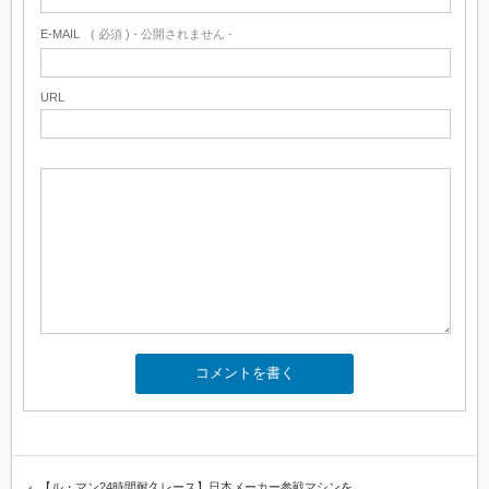
E-MAIL
( 必須 ) - 公開されません -
URL
【ル・マン24時間耐久レース】日本メーカー参戦マシンを…