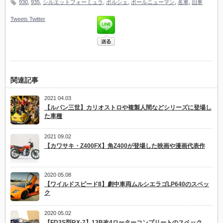
930
,
935
,
シルエットフォーミュラ
,
ポルシェ
,
ポールニューマン
,
名車
,
旧車
Tweets
Twitter
関連記事
2021 04.03
【ルパン三世】カリオストロや複製人間などシリーズに登場し
た車種
2021 09.02
【カワサキ・Z400FX】角Z400が登場した映画や漫画代表作
2020 05.08
【ワイルドスピード8】劇中車両ムルシエラゴLP640のスペッ
ク
2020 05.02
【FD3S型RX-7】13B改4ローターコンプリートのスペック