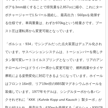
ボアを3mm細くすることで排気量を2,857ccに縮小、これにター
ボチャージャーで1.5バール過給し、最高出力：560psを発揮す
る仕様です。車両重量は、わずか970kgという軽量さです。ブー
スト圧は運転席から変更可能となっています。
「ポルシェ・934」でシングルだった点火装置はデュアル化され
ています。サスペンションシステムは、トーションバーを廃しチ
タン製可変レートコイルスプリングとなっています。リアのアン
チロールバーはドライバー席から変更可能で、燃料残量やタイヤ
摩耗による姿勢変化に対応できるようになっています。ホイール
はフロント16in径、リア19in径のBBS製マグネシウムホイールを
装備しています。1977年モデルは、シングルターボから各バン
クそれぞれに「KKK（
Kuhnle Kopp und Kausch
）製ターボ」が
取り付けられ、最高出力：630psを発揮する「ポルシェ・930/78