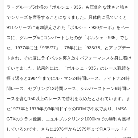
ラ＝グループ5仕様の「ポルシェ・935」も圧倒的な速さと強さ
でシリーズを席巻することになりました。具体的に見ていくと
911シリーズに追加設定された「ポルシェ・930ターボ」をベー
スに、グループ5にコンバートしたのが「ポルシェ・935」でし
た。1977年には「935/77」、78年には「935/78」とアップデー
トされ、その度にライバルを突き放すパフォーマンスを身に着け
ていきました。結果的には、「ポルシェ・935」のレース戦績を
振り返ると1984年までにル・マン24時間レース、デイトナ24時
間レース、セブリング12時間レース、シルバーストーン6時間レ
ースを含む150以上のレースで勝利を収めたとされています。ま
た1977年と1979年の3年間ドイツのDRMで不敗であり、IMSA
GTXのクラス優勝、ニュルブルクリンク1000kmでの勝利も獲得
しているのです。さらに1976年から1979年までFIAワールドチ