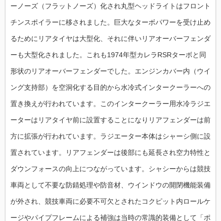
ーノーズ（フラットノーズ）化され丸型ヘッドライトはフロント
チンスポイラーに移されました。巨大なターボパワーを受け止め
るためにリアタイヤは大型化、それに伴いリアオーバーフェンダ
ーも大型化されました。これも1974年型カレラRSRターボと同
形状のリアオーバーフェンダーでした。エンジンカバー内（ウイ
ング支持部）を空洞化する目的から水冷式インタークーラーへの
置き換えが行われています。このインタークーラー用水冷ラジエ
ーターはリアタイヤ前に設置することになりリアフェンダーは前
方に拡張が行われています。ラジエーター本体はシャーシ側に設
置されています。リアフェンダーは後部にも延長され空力特性と
ダウンフォースの向上につながっています。シャシーからは競技
車両として不要な防錆処理や防音材、ウインドウの開閉機能装備
が外され、競技車両に必要不可欠とされたコクピット内ロールケ
ージやパイプフレームによる補強は当時の常識的装備として「ポ