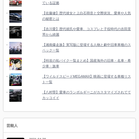
ている証拠
【佐藤健】歴代彼女と上白石萌音と交際状況、愛車や人気
の秘密とは
【吉川愛】歴代彼氏や愛車、コスプレと子役時代の吉田里
琴から綺麗
【湘南爆走族】実写版に登場する人物と劇中旧車車種のス
ペック一覧
【特攻の拓バイク一覧まとめ】国産海外の旧車・名車・希
少車・族車
【ワイルドスピードMEGAMAX】映画に登場する車種リス
ト一覧
【八村塁】愛車のランボルギーニがカスタマイズされてて
カッコイイ
芸能人