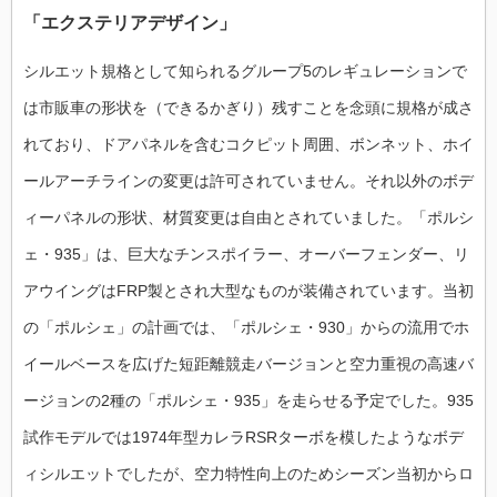
「エクステリアデザイン」
シルエット規格として知られるグループ5のレギュレーションで
は市販車の形状を（できるかぎり）残すことを念頭に規格が成さ
れており、ドアパネルを含むコクピット周囲、ボンネット、ホイ
ールアーチラインの変更は許可されていません。それ以外のボデ
ィーパネルの形状、材質変更は自由とされていました。「ポルシ
ェ・935」は、巨大なチンスポイラー、オーバーフェンダー、リ
アウイングはFRP製とされ大型なものが装備されています。当初
の「ポルシェ」の計画では、「ポルシェ・930」からの流用でホ
イールベースを広げた短距離競走バージョンと空力重視の高速バ
ージョンの2種の「ポルシェ・935」を走らせる予定でした。935
試作モデルでは1974年型カレラRSRターボを模したようなボデ
ィシルエットでしたが、空力特性向上のためシーズン当初からロ