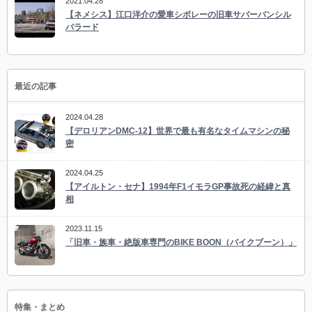
2021.04.28
【ネメシス】江口洋介の愛車シボレーの旧車サバーバンシル
バラード
最近の記事
2024.04.28
【デロリアンDMC-12】世界で最も有名なタイムマシンの秘
密
2024.04.25
【アイルトン・セナ】1994年F1イモラGP事故死の経緯と真
相
2023.11.15
「旧車・族車・絶版車専門のBIKE BOON（バイクブーン）」
特集・まとめ