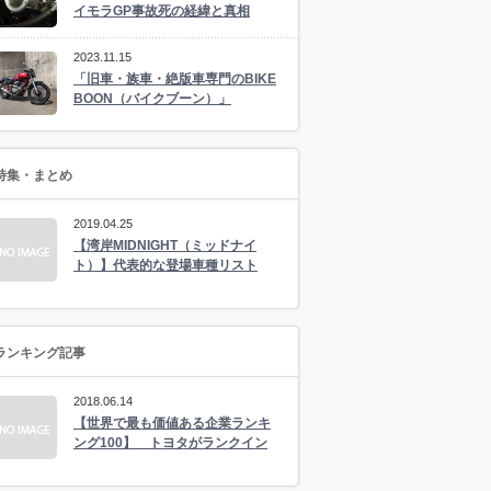
イモラGP事故死の経緯と真相
2023.11.15
「旧車・族車・絶版車専門のBIKE
BOON（バイクブーン）」
特集・まとめ
2019.04.25
【湾岸MIDNIGHT（ミッドナイ
ト）】代表的な登場車種リスト
ランキング記事
2018.06.14
【世界で最も価値ある企業ランキ
ング100】 トヨタがランクイン