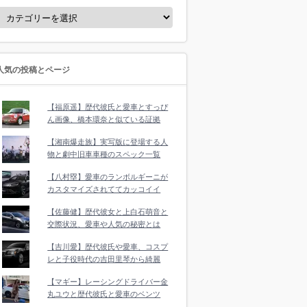
人気の投稿とページ
【福原遥】歴代彼氏と愛車とすっぴ
ん画像、橋本環奈と似ている証拠
【湘南爆走族】実写版に登場する人
物と劇中旧車車種のスペック一覧
【八村塁】愛車のランボルギーニが
カスタマイズされててカッコイイ
【佐藤健】歴代彼女と上白石萌音と
交際状況、愛車や人気の秘密とは
【吉川愛】歴代彼氏や愛車、コスプ
レと子役時代の吉田里琴から綺麗
【マギー】レーシングドライバー金
丸ユウと歴代彼氏と愛車のベンツ