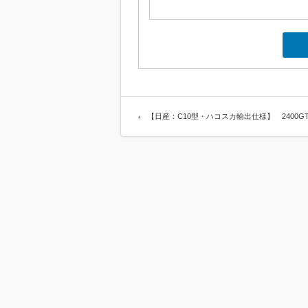
【日産：C10型・ハコスカ輸出仕様】 2400G