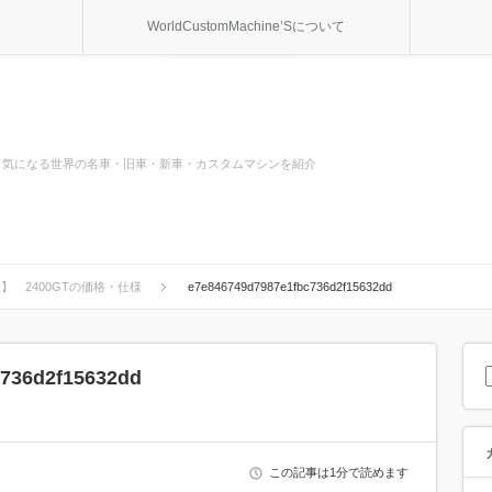
WorldCustomMachine’Sについて
気になる世界の名車・旧車・新車・カスタムマシンを紹介
】 2400GTの価格・仕様
e7e846749d7987e1fbc736d2f15632dd
c736d2f15632dd
この記事は1分で読めます