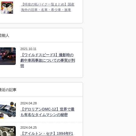
【特攻の拓バイク一覧まとめ】国産
海外の旧車・名車・希少車・族車
芸能人
2021.10.11
【ワイルドスピード3】撮影時の
劇中車両事故についての事実が判
明
最近の記事
2024.04.28
【デロリアンDMC-12】世界で最
も有名なタイムマシンの秘密
2024.04.25
【アイルトン・セナ】1994年F1