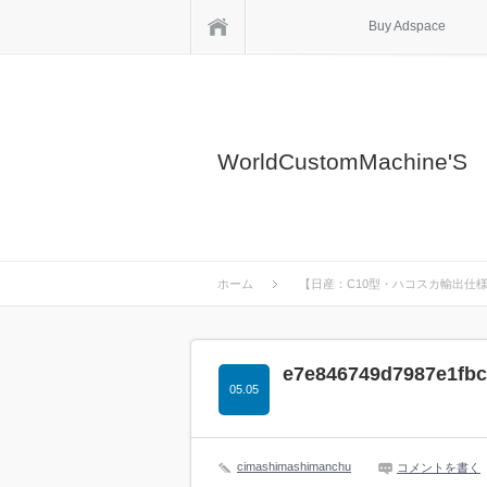
ホーム
Buy Adspace
WorldCustomMachine'S
ホーム
【日産：C10型・ハコスカ輸出仕様
e7e846749d7987e1fb
05.05
cimashimashimanchu
コメントを書く