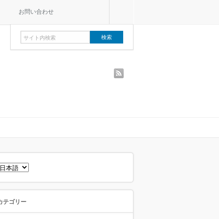
お問い合わせ
rss
言
語
を
選
択
カテゴリー