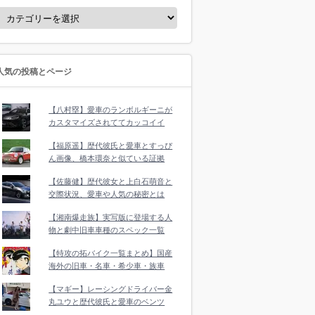
人気の投稿とページ
【八村塁】愛車のランボルギーニが
カスタマイズされててカッコイイ
【福原遥】歴代彼氏と愛車とすっぴ
ん画像、橋本環奈と似ている証拠
【佐藤健】歴代彼女と上白石萌音と
交際状況、愛車や人気の秘密とは
【湘南爆走族】実写版に登場する人
物と劇中旧車車種のスペック一覧
【特攻の拓バイク一覧まとめ】国産
海外の旧車・名車・希少車・族車
【マギー】レーシングドライバー金
丸ユウと歴代彼氏と愛車のベンツ