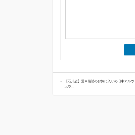
【石川恋】愛車候補のお気に入りの旧車アルヴ
氏や…