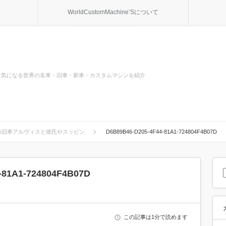
WorldCustomMachine’Sについて
気になる世界の名車・旧車・新車・カスタムマシンを紹介
の旧車アルヴィスと彼氏やスッピン
D6B89B46-D205-4F44-81A1-724804F4B07D
-81A1-724804F4B07D
この記事は1分で読めます