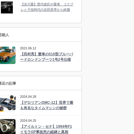
【吉川愛】歴代彼氏や愛車、コスプ
レと子役時代の吉田里琴から綺麗
芸能人
2021.06.12
【田村亮】愛車の510型ブルーバ
ードロンドンブーツ1号2号仕様
最近の記事
2024.04.28
【デロリアンDMC-12】世界で最
も有名なタイムマシンの秘密
2024.04.25
【アイルトン・セナ】1994年F1
イモラGP事故死の経緯と真相