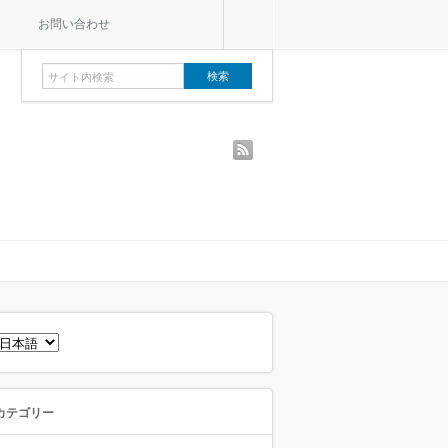
お問い合わせ
rss
言
語
を
選
択
カテゴリー