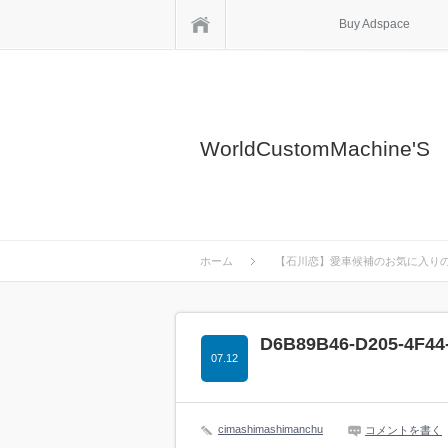
ホーム
Buy Adspace
WorldCustomMachine'S
ホーム
【石川恋】愛車候補のお気に入り
D6B89B46-D205-4F44
07.12
cimashimashimanchu
コメントを書く