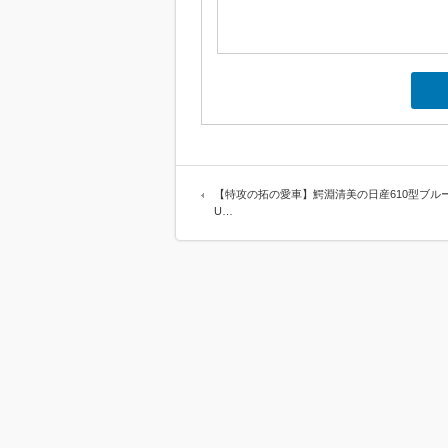
【特攻の拓の愛車】鰐淵清美の日産610型ブル
U…