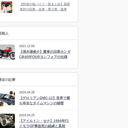
【特攻の拓バイク一覧まとめ】国産
海外の旧車・名車・希少車・族車
芸能人
2021.12.09
【清木場俊介】愛車の旧車ホンダ
CB400FOURヨンフォアの仕様
最近の記事
2024.04.28
【デロリアンDMC-12】世界で最
も有名なタイムマシンの秘密
2024.04.25
【アイルトン・セナ】1994年F1
イモラGP事故死の経緯と真相