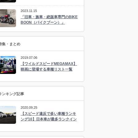
2023.11.15
「旧車・族車・絶版車専門のBIKE
BOON（バイクブーン）」
特集・まとめ
2019.07.06
【ワイルドスピードMEGAMAX】
映画に登場する車種リスト一覧
ランキング記事
2020.09.25
【スピード違反で多い車種ランキ
ング10】日本車が最多ランクイン