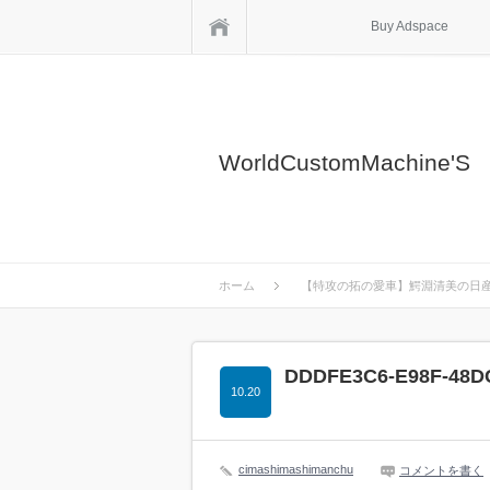
ホーム
Buy Adspace
WorldCustomMachine'S
ホーム
【特攻の拓の愛車】鰐淵清美の日産
DDDFE3C6-E98F-48D
10.20
cimashimashimanchu
コメントを書く