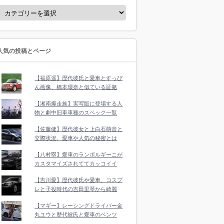
人気の投稿とページ
【福原遥】歴代彼氏と愛車とすっぴ
ん画像、橋本環奈と似ている証拠
【湘南爆走族】実写版に登場する人
物と劇中旧車車種のスペック一覧
【佐藤健】歴代彼女と上白石萌音と
交際状況、愛車や人気の秘密とは
【八村塁】愛車のランボルギーニが
カスタマイズされててカッコイイ
【吉川愛】歴代彼氏や愛車、コスプ
レと子役時代の吉田里琴から綺麗
【マギー】レーシングドライバー金
丸ユウと歴代彼氏と愛車のベンツ