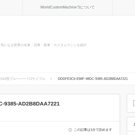
WorldCustomMachine’Sについて
気になる世界の名車・旧車・新車・カスタムマシンを紹介
610型ブルーバードUサメブル
DDDFE3C6-E98F-48DC-9385-AD2B8DAA7221
C-9385-AD2B8DAA7221
この記事は1分で読めます