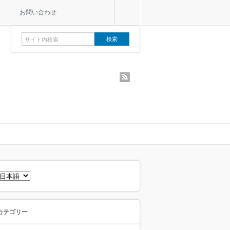
お問い合わせ
rss
言
語
を
選
択
カテゴリー