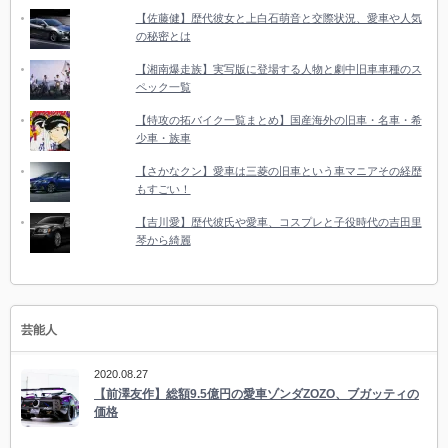
【佐藤健】歴代彼女と上白石萌音と交際状況、愛車や人気
の秘密とは
【湘南爆走族】実写版に登場する人物と劇中旧車車種のス
ペック一覧
【特攻の拓バイク一覧まとめ】国産海外の旧車・名車・希
少車・族車
【さかなクン】愛車は三菱の旧車という車マニアその経歴
もすごい！
【吉川愛】歴代彼氏や愛車、コスプレと子役時代の吉田里
琴から綺麗
芸能人
2020.08.27
【前澤友作】総額9.5億円の愛車ゾンダZOZO、ブガッティの
価格