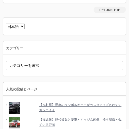
RETURN TOP
言
語
を
選
択
カテゴリー
カ
テ
ゴ
リ
ー
人気の投稿とページ
【八村塁】愛車のランボルギーニがカスタマイズされてて
カッコイイ
【福原遥】歴代彼氏と愛車とすっぴん画像、橋本環奈と似
ている証拠