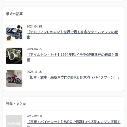
最近の記事
2024.04.28
【デロリアンDMC-12】世界で最も有名なタイムマシンの秘
密
2024.04.25
【アイルトン・セナ】1994年F1イモラGP事故死の経緯と真
相
2023.11.15
「旧車・族車・絶版車専門のBIKE BOON（バイクブーン）」
特集・まとめ
2019.02.06
【日産：バイオレット】WRCで活躍したLZ型エンジン搭載モ