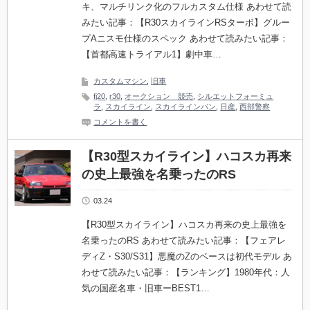
キ、マルチリンク化のフルカスタム仕様 あわせて読
みたい記事：【R30スカイラインRSターボ】グルー
プAニスモ仕様のスペック あわせて読みたい記事：
【首都高速トライアル1】劇中車…
カスタムマシン
,
旧車
fj20
,
r30
,
オークション 競売
,
シルエットフォーミュ
ラ
,
スカイライン
,
スカイラインバン
,
日産
,
西部警察
コメントを書く
【R30型スカイライン】ハコスカ再来
の史上最強を名乗ったのRS
03.24
【R30型スカイライン】ハコスカ再来の史上最強を
名乗ったのRS あわせて読みたい記事：【フェアレ
ディZ・S30/S31】悪魔のZのベースは初代モデル あ
わせて読みたい記事：【ランキング】1980年代：人
気の国産名車・旧車ーBEST1…