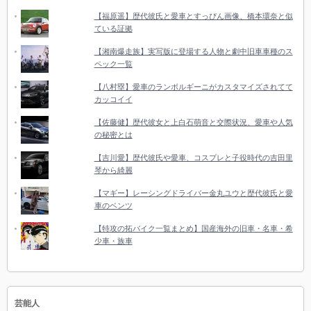
【福原遥】歴代彼氏と愛車とすっぴん画像、橋本環奈と似
ている証拠
【湘南爆走族】実写版に登場する人物と劇中旧車車種のス
ペック一覧
【八村塁】愛車のランボルギーニがカスタマイズされてて
カッコイイ
【佐藤健】歴代彼女と上白石萌音と交際状況、愛車や人気
の秘密とは
【吉川愛】歴代彼氏や愛車、コスプレと子役時代の吉田里
琴から綺麗
【マギー】レーシングドライバー金丸ユウと歴代彼氏と愛
車のベンツ
【特攻の拓バイク一覧まとめ】国産海外の旧車・名車・希
少車・族車
芸能人