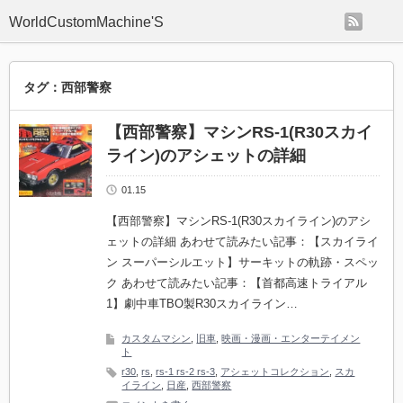
rss
WorldCustomMachine'S
タグ：西部警察
【西部警察】マシンRS-1(R30スカイ
ライン)のアシェットの詳細
01.15
【西部警察】マシンRS-1(R30スカイライン)のアシ
ェットの詳細 あわせて読みたい記事：【スカイライ
ン スーパーシルエット】サーキットの軌跡・スペッ
ク あわせて読みたい記事：【首都高速トライアル
1】劇中車TBO製R30スカイライン…
カスタムマシン
,
旧車
,
映画・漫画・エンターテイメン
ト
r30
,
rs
,
rs-1 rs-2 rs-3
,
アシェットコレクション
,
スカ
イライン
,
日産
,
西部警察