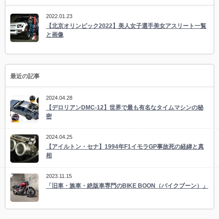
2022.01.23
【北京オリンピック2022】美人女子選手美女アスリート一覧
と画像
最近の記事
2024.04.28
【デロリアンDMC-12】世界で最も有名なタイムマシンの秘
密
2024.04.25
【アイルトン・セナ】1994年F1イモラGP事故死の経緯と真
相
2023.11.15
「旧車・族車・絶版車専門のBIKE BOON（バイクブーン）」