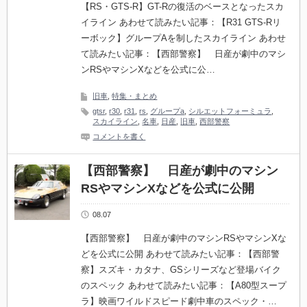
【RS・GTS-R】GT-Rの復活のベースとなったスカ
イライン あわせて読みたい記事：【R31 GTS-Rリ
ーボック】グループAを制したスカイライン あわせ
て読みたい記事：【西部警察】 日産が劇中のマシ
ンRSやマシンXなどを公式に公…
旧車
,
特集・まとめ
gtsr
,
r30
,
r31
,
rs
,
グループa
,
シルエットフォーミュラ
,
スカイライン
,
名車
,
日産
,
旧車
,
西部警察
コメントを書く
【西部警察】 日産が劇中のマシン
RSやマシンXなどを公式に公開
08.07
【西部警察】 日産が劇中のマシンRSやマシンXな
どを公式に公開 あわせて読みたい記事：【西部警
察】スズキ・カタナ、GSシリーズなど登場バイク
のスペック あわせて読みたい記事：【A80型スープ
ラ】映画ワイルドスピード劇中車のスペック・…