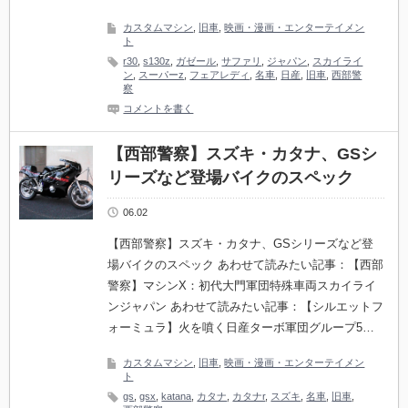
カスタムマシン
,
旧車
,
映画・漫画・エンターテイメン
ト
r30
,
s130z
,
ガゼール
,
サファリ
,
ジャパン
,
スカイライ
ン
,
スーパーz
,
フェアレディ
,
名車
,
日産
,
旧車
,
西部警
察
コメントを書く
【西部警察】スズキ・カタナ、GSシ
リーズなど登場バイクのスペック
06.02
【西部警察】スズキ・カタナ、GSシリーズなど登
場バイクのスペック あわせて読みたい記事：【西部
警察】マシンX：初代大門軍団特殊車両スカイライ
ンジャパン あわせて読みたい記事：【シルエットフ
ォーミュラ】火を噴く日産ターボ軍団グループ5…
カスタムマシン
,
旧車
,
映画・漫画・エンターテイメン
ト
gs
,
gsx
,
katana
,
カタナ
,
カタナr
,
スズキ
,
名車
,
旧車
,