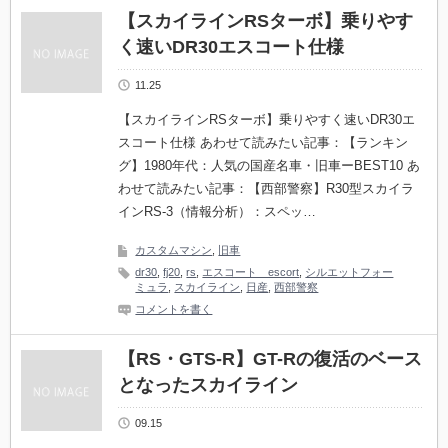
【スカイラインRSターボ】乗りやす
く速いDR30エスコート仕様
11.25
【スカイラインRSターボ】乗りやすく速いDR30エ
スコート仕様 あわせて読みたい記事：【ランキン
グ】1980年代：人気の国産名車・旧車ーBEST10 あ
わせて読みたい記事：【西部警察】R30型スカイラ
インRS-3（情報分析）：スペッ…
カスタムマシン
,
旧車
dr30
,
fj20
,
rs
,
エスコート escort
,
シルエットフォー
ミュラ
,
スカイライン
,
日産
,
西部警察
コメントを書く
【RS・GTS-R】GT-Rの復活のベース
となったスカイライン
09.15