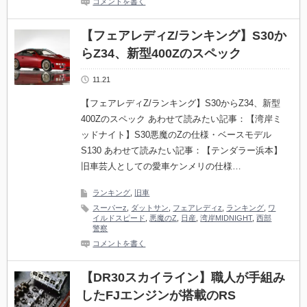
コメントを書く
【フェアレディZ/ランキング】S30か
らZ34、新型400Zのスペック
11.21
【フェアレディZ/ランキング】S30からZ34、新型
400Zのスペック あわせて読みたい記事：【湾岸ミ
ッドナイト】S30悪魔のZの仕様・ベースモデル
S130 あわせて読みたい記事：【テンダラー浜本】
旧車芸人としての愛車ケンメリの仕様…
ランキング
,
旧車
スーパーz
,
ダットサン
,
フェアレディz
,
ランキング
,
ワ
イルドスピード
,
悪魔のZ
,
日産
,
湾岸MIDNIGHT
,
西部
警察
コメントを書く
【DR30スカイライン】職人が手組み
したFJエンジンが搭載のRS