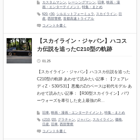
カスタムマシン
,
レーシングマシン
,
旧車
,
映画・漫
画・エンターテイメント
,
特集・まとめ
fj20
,
r30
,
シルエットフォーミュラ
,
スカイライン
,
日
産
,
西部警察
,
首都高速トライアル
コメントを書く
【スカイライン・ジャパン】ハコス
カ伝説を追ったC210型の軌跡
01.25
【スカイライン・ジャパン】ハコスカ伝説を追った
C210型の軌跡 あわせて読みたい記事：【フェアレ
ディZ・S30/S31】悪魔のZのベースは初代モデル あ
わせて読みたい記事：【R30型スカイライン】パワ
ーウォーズを牽引した史上最強のR…
旧車
,
映画・漫画・エンターテイメント
,
特集・まとめ
c210
,
l20
,
グラチャン
,
ジャパン
,
スカイライン
,
価格
,
日産
,
旧車
,
西部警察
コメントを書く