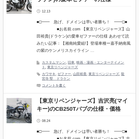
12.13
■□━━ 急げ、ドメインは早い者勝ち！ ━━□■
■お名前.com 【東京リベンジャーズ】山
田裕貴(ドラケン)の愛車ゼファーの仕様 あわせて読
みたい記事：【湘南純愛組!】登場車種ー嘉手納南風
の紫のケンメリスカイライン …
カスタムマシン
,
旧車
,
映画・漫画・エンターテイメン
ト
,
東京リベンジャーズ
カワサキ
,
ゼファー
,
山田裕貴
,
東京リベンジャーズ
,
龍
宮寺 堅 ドラケン
コメントを書く
【東京リベンジャーズ】吉沢亮(マイ
キー)のCB250Tバブの仕様・価格
08.24
■□━━ 急げ、ドメインは早い者勝ち！ ━━□■
■お名前.com 【東京リベンジャーズ】吉