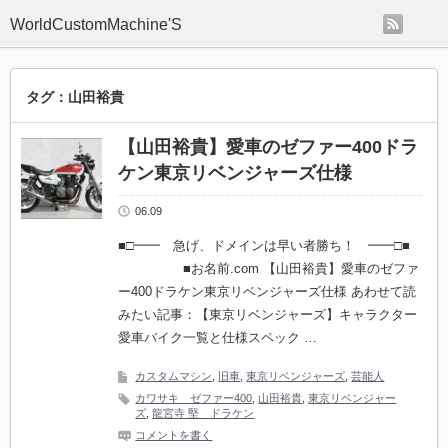
rss
WorldCustomMachine'S
タグ：山田裕貴
【山田裕貴】愛車のゼファー400ドラ
ケン東京リベンジャーズ仕様
06.09
■□━━ 急げ、ドメインは早い者勝ち！ ━━□■
■お名前.com 【山田裕貴】愛車のゼファ
ー400ドラケン東京リベンジャーズ仕様 あわせて読
みたい記事：【東京リベンジャーズ】キャラクター
愛車バイク一覧と仕様スペック …
カスタムマシン
,
旧車
,
東京リベンジャーズ
,
芸能人
カワサキ ゼファー400
,
山田裕貴
,
東京リベンジャー
ズ
,
龍宮寺 堅 ドラケン
コメントを書く