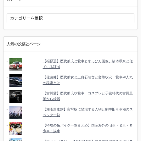
カ
テ
ゴ
リ
ー
人気の投稿とページ
【福原遥】歴代彼氏と愛車とすっぴん画像、橋本環奈と似
ている証拠
【佐藤健】歴代彼女と上白石萌音と交際状況、愛車や人気
の秘密とは
【吉川愛】歴代彼氏や愛車、コスプレと子役時代の吉田里
琴から綺麗
【湘南爆走族】実写版に登場する人物と劇中旧車車種のス
ペック一覧
【特攻の拓バイク一覧まとめ】国産海外の旧車・名車・希
少車・族車