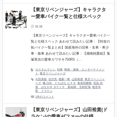
【東京リベンジャーズ】キャラクタ
ー愛車バイク一覧と仕様スペック
01.16
【東京リベンジャーズ】キャラクター愛車バイク一
覧と仕様スペック あわせて読みたい記事：【特攻の
拓バイク一覧まとめ】国産海外の旧車・名車・希少
車・族車 あわせて読みたい記事：【湘南純愛組】鬼
塚英吉の愛車カワサキ750RS（…
カスタムマシン
,
旧車
,
映画・漫画・エンターテイメン
ト
,
東京リベンジャーズ
今田美桜
,
吉沢亮
,
堀家一希
,
山田裕貴
,
東京リベンジャ
ーズ
,
橘 日向 たちばな ヒナタ
,
眞栄田郷敦
,
花垣 武
道 はながき タケミチ 新祐樹 北村匠海
,
龍宮寺
堅 ドラケン
1件のコメント
【東京リベンジャーズ】山田裕貴(ド
ラケン)の愛車ゼファーの仕様