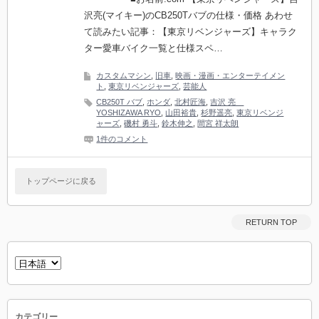
沢亮(マイキー)のCB250Tバブの仕様・価格 あわせ
て読みたい記事：【東京リベンジャーズ】キャラク
ター愛車バイク一覧と仕様スペ…
カスタムマシン
,
旧車
,
映画・漫画・エンターテイメン
ト
,
東京リベンジャーズ
,
芸能人
CB250T バブ
,
ホンダ
,
北村匠海
,
吉沢 亮
YOSHIZAWA RYO
,
山田裕貴
,
杉野遥亮
,
東京リベンジ
ャーズ
,
磯村 勇斗
,
鈴木伸之
,
間宮 祥太朗
1件のコメント
トップページに戻る
RETURN TOP
言
語
を
選
択
カテゴリー