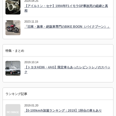
2024.04.25
【アイルトン・セナ】1994年F1イモラGP事故死の経緯と真
相
2023.11.15
「旧車・族車・絶版車専門のBIKE BOON（バイクブーン）」
特集・まとめ
2019.10.14
【トヨタAE86・4AG】限定車もあったレビントレノのスペッ
ク
ランキング記事
2019.01.20
【0-100km/h加速ランキング：2019】1秒台の車もあり