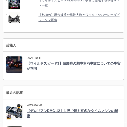
【ワイルドスピードMEGAMAX】映画に登場する車種リス
ト一覧
【林ゆめ】歴代彼氏や経験人数とワイルドなハーレーダビ
ッドソン画像
芸能人
2021.10.11
【ワイルドスピード3】撮影時の劇中車両事故についての事実
が判明
最近の記事
2024.04.28
【デロリアンDMC-12】世界で最も有名なタイムマシンの秘
密