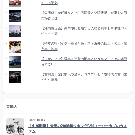
ている証拠
【佐藤健】歴代彼女と上白石萌音と交際状況、愛車や人気
の秘密とは
【湘南爆走族】実写版に登場する人物と劇中旧車車種のス
ペック一覧
【特攻の拓バイク一覧まとめ】国産海外の旧車・名車・希
少車・族車
【さかなクン】愛車は三菱の旧車という車マニアその経歴
もすごい！
【吉川愛】歴代彼氏や愛車、コスプレと子役時代の吉田里
琴から綺麗
芸能人
2021.10.03
【中尾明慶】愛車の2006年式ホンダC90スーパーカブのカス
タム