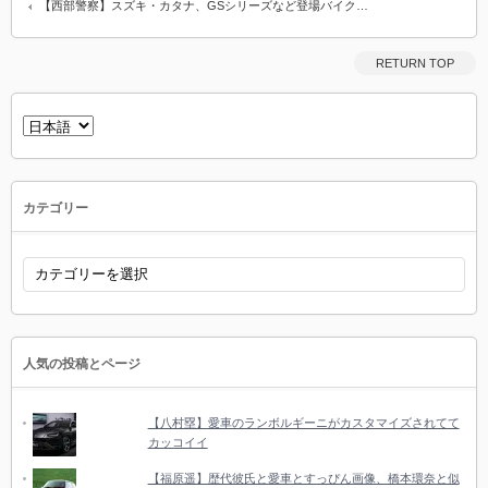
【西部警察】スズキ・カタナ、GSシリーズなど登場バイク…
RETURN TOP
言
語
を
選
択
カテゴリー
カ
テ
ゴ
リ
ー
人気の投稿とページ
【八村塁】愛車のランボルギーニがカスタマイズされてて
カッコイイ
【福原遥】歴代彼氏と愛車とすっぴん画像、橋本環奈と似