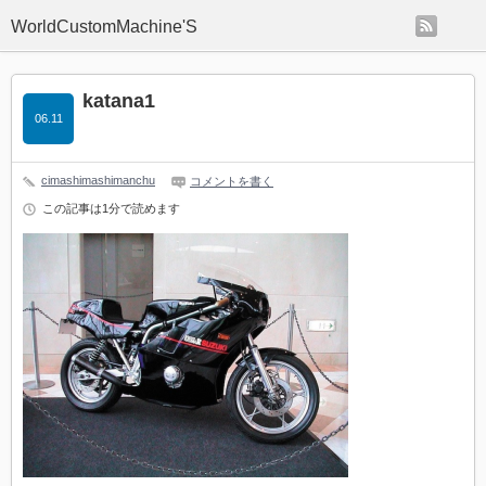
rss
WorldCustomMachine'S
katana1
06.11
cimashimashimanchu
コメントを書く
この記事は1分で読めます