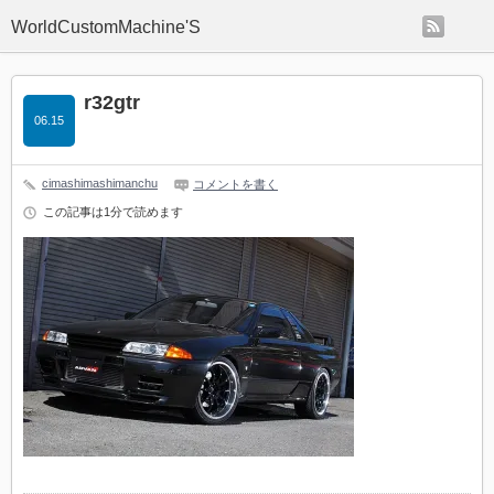
rss
WorldCustomMachine'S
r32gtr
06.15
cimashimashimanchu
コメントを書く
この記事は1分で読めます