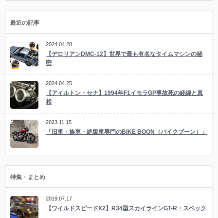
最近の記事
2024.04.28
【デロリアンDMC-12】世界で最も有名なタイムマシンの秘
密
2024.04.25
【アイルトン・セナ】1994年F1イモラGP事故死の経緯と真
相
2023.11.15
「旧車・族車・絶版車専門のBIKE BOON（バイクブーン）」
特集・まとめ
2019.07.17
【ワイルドスピードX2】R34型スカイラインGT-R・スペック