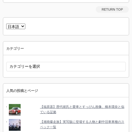
RETURN TOP
言
語
を
選
択
カテゴリー
カ
テ
ゴ
リ
ー
人気の投稿とページ
【福原遥】歴代彼氏と愛車とすっぴん画像、橋本環奈と似
ている証拠
【湘南爆走族】実写版に登場する人物と劇中旧車車種のス
ペック一覧