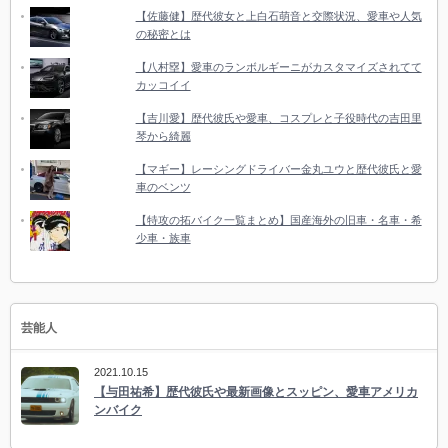
【佐藤健】歴代彼女と上白石萌音と交際状況、愛車や人気
の秘密とは
【八村塁】愛車のランボルギーニがカスタマイズされてて
カッコイイ
【吉川愛】歴代彼氏や愛車、コスプレと子役時代の吉田里
琴から綺麗
【マギー】レーシングドライバー金丸ユウと歴代彼氏と愛
車のベンツ
【特攻の拓バイク一覧まとめ】国産海外の旧車・名車・希
少車・族車
芸能人
2021.10.15
【与田祐希】歴代彼氏や最新画像とスッピン、愛車アメリカ
ンバイク