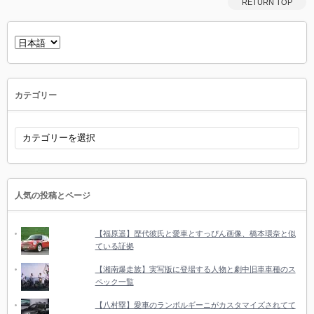
RETURN TOP
言
語
を
選
択
カテゴリー
カ
テ
ゴ
リ
ー
人気の投稿とページ
【福原遥】歴代彼氏と愛車とすっぴん画像、橋本環奈と似
ている証拠
【湘南爆走族】実写版に登場する人物と劇中旧車車種のス
ペック一覧
【八村塁】愛車のランボルギーニがカスタマイズされてて