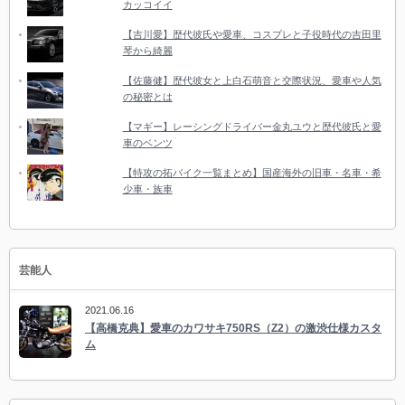
カッコイイ
【吉川愛】歴代彼氏や愛車、コスプレと子役時代の吉田里
琴から綺麗
【佐藤健】歴代彼女と上白石萌音と交際状況、愛車や人気
の秘密とは
【マギー】レーシングドライバー金丸ユウと歴代彼氏と愛
車のベンツ
【特攻の拓バイク一覧まとめ】国産海外の旧車・名車・希
少車・族車
芸能人
2021.06.16
【高橋克典】愛車のカワサキ750RS（Z2）の激渋仕様カスタ
ム