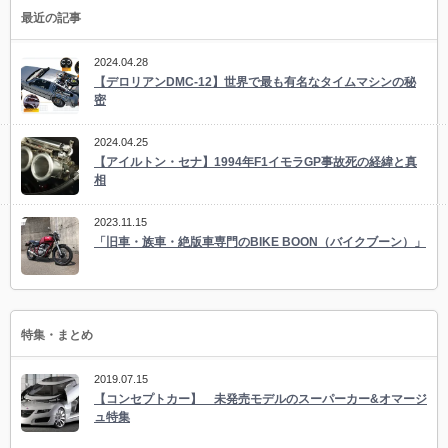
最近の記事
2024.04.28
【デロリアンDMC-12】世界で最も有名なタイムマシンの秘
密
2024.04.25
【アイルトン・セナ】1994年F1イモラGP事故死の経緯と真
相
2023.11.15
「旧車・族車・絶版車専門のBIKE BOON（バイクブーン）」
特集・まとめ
2019.07.15
【コンセプトカー】 未発売モデルのスーパーカー&オマージ
ュ特集