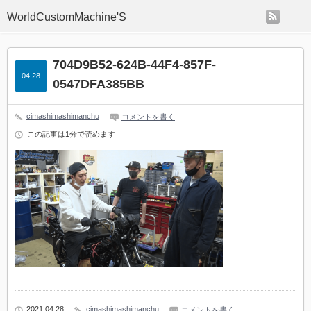
rss
WorldCustomMachine'S
704D9B52-624B-44F4-857F-
04.28
0547DFA385BB
cimashimashimanchu
コメントを書く
この記事は1分で読めます
2021 04.28
cimashimashimanchu
コメントを書く