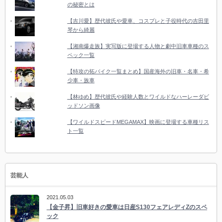
の秘密とは
【吉川愛】歴代彼氏や愛車、コスプレと子役時代の吉田里
琴から綺麗
【湘南爆走族】実写版に登場する人物と劇中旧車車種のス
ペック一覧
【特攻の拓バイク一覧まとめ】国産海外の旧車・名車・希
少車・族車
【林ゆめ】歴代彼氏や経験人数とワイルドなハーレーダビ
ッドソン画像
【ワイルドスピードMEGAMAX】映画に登場する車種リス
ト一覧
芸能人
2021.05.03
【金子昇】旧車好きの愛車は日産S130フェアレディZのスペ
ック