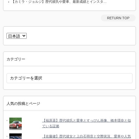
【カミラ・ジョルジ】歴代彼氏や愛車、最新成績とインスタ…
RETURN TOP
言
語
を
選
択
カテゴリー
カ
テ
ゴ
リ
ー
人気の投稿とページ
【福原遥】歴代彼氏と愛車とすっぴん画像、橋本環奈と似
ている証拠
【佐藤健】歴代彼女と上白石萌音と交際状況、愛車や人気