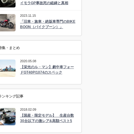
イモラGP事故死の経緯と真相
2023.11.15
「旧車・族車・絶版車専門のBIKE
BOON（バイクブーン）」
特集・まとめ
2020.05.08
【栄光のル・マン】劇中車フォー
ドGT40P/1074のスペック
ランキング記事
2018.02.09
【国産・限定モデル】 生産台数
30台以下の激レア&高額ベスト5