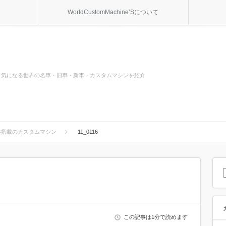
WorldCustomMachine’Sについて
気になる世界の名車・旧車・新車・カスタムマシンを紹介
S-G搭載のカスタムマシン
11_0116
この記事は1分で読めます