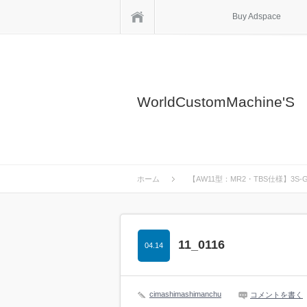
ホーム
Buy Adspace
WorldCustomMachine'S
ホーム
【AW11型：MR2・TBS仕様】3
11_0116
04.14
cimashimashimanchu
コメントを書く