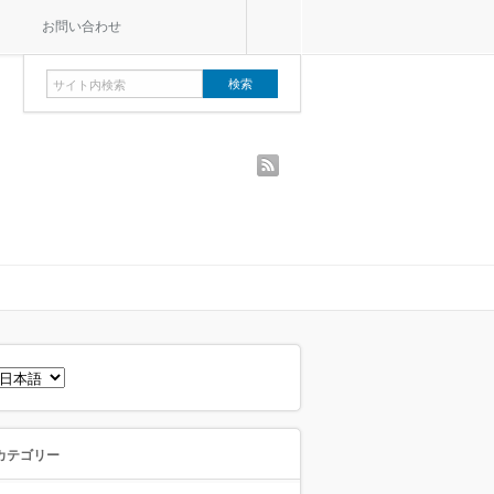
お問い合わせ
rss
言
語
を
選
択
カテゴリー