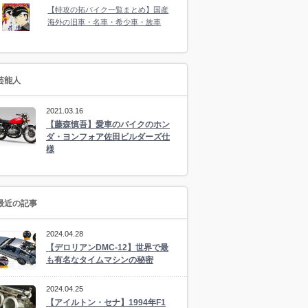
【特攻の拓バイク一覧まとめ】国産
海外の旧車・名車・希少車・族車
芸能人
2021.03.16
【藤森慎吾】愛車のバイクのホン
ダ・ヨンフォア佐田ビルダーズ仕
様
最近の記事
2024.04.28
【デロリアンDMC-12】世界で最
も有名なタイムマシンの秘密
2024.04.25
【アイルトン・セナ】1994年F1