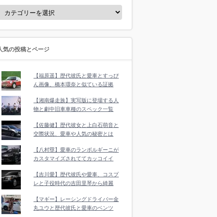
人気の投稿とページ
【福原遥】歴代彼氏と愛車とすっぴ
ん画像、橋本環奈と似ている証拠
【湘南爆走族】実写版に登場する人
物と劇中旧車車種のスペック一覧
【佐藤健】歴代彼女と上白石萌音と
交際状況、愛車や人気の秘密とは
【八村塁】愛車のランボルギーニが
カスタマイズされててカッコイイ
【吉川愛】歴代彼氏や愛車、コスプ
レと子役時代の吉田里琴から綺麗
【マギー】レーシングドライバー金
丸ユウと歴代彼氏と愛車のベンツ