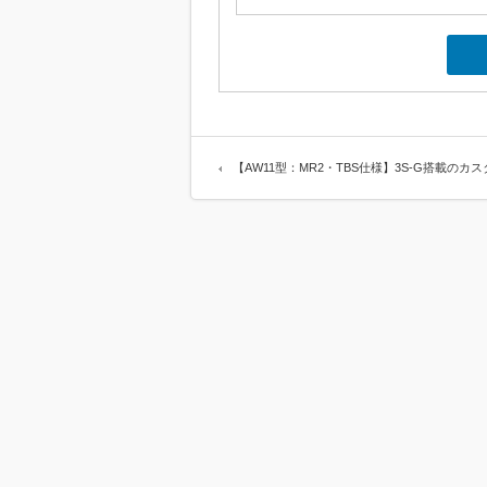
【AW11型：MR2・TBS仕様】3S-G搭載のカス