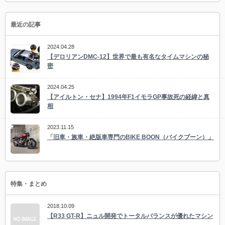
最近の記事
2024.04.28
【デロリアンDMC-12】世界で最も有名なタイムマシンの秘
密
2024.04.25
【アイルトン・セナ】1994年F1イモラGP事故死の経緯と真
相
2023.11.15
「旧車・族車・絶版車専門のBIKE BOON（バイクブーン）」
特集・まとめ
2018.10.09
【R33 GT-R】ニュル開発でトータルバランスが優れたマシン