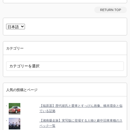
RETURN TOP
言
語
を
選
択
カテゴリー
カ
テ
ゴ
リ
ー
人気の投稿とページ
【福原遥】歴代彼氏と愛車とすっぴん画像、橋本環奈と似
ている証拠
【湘南爆走族】実写版に登場する人物と劇中旧車車種のス
ペック一覧