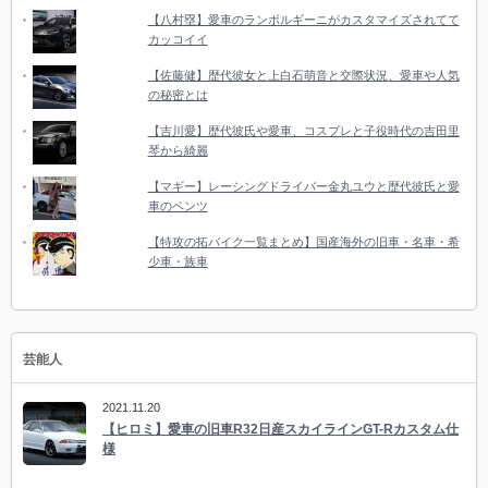
【八村塁】愛車のランボルギーニがカスタマイズされてて
カッコイイ
【佐藤健】歴代彼女と上白石萌音と交際状況、愛車や人気
の秘密とは
【吉川愛】歴代彼氏や愛車、コスプレと子役時代の吉田里
琴から綺麗
【マギー】レーシングドライバー金丸ユウと歴代彼氏と愛
車のベンツ
【特攻の拓バイク一覧まとめ】国産海外の旧車・名車・希
少車・族車
芸能人
2021.11.20
【ヒロミ】愛車の旧車R32日産スカイラインGT-Rカスタム仕
様