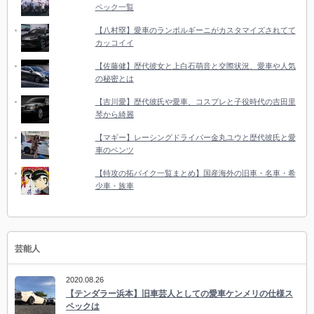
ペック一覧
【八村塁】愛車のランボルギーニがカスタマイズされてて
カッコイイ
【佐藤健】歴代彼女と上白石萌音と交際状況、愛車や人気
の秘密とは
【吉川愛】歴代彼氏や愛車、コスプレと子役時代の吉田里
琴から綺麗
【マギー】レーシングドライバー金丸ユウと歴代彼氏と愛
車のベンツ
【特攻の拓バイク一覧まとめ】国産海外の旧車・名車・希
少車・族車
芸能人
2020.08.26
【テンダラー浜本】旧車芸人としての愛車ケンメリの仕様ス
ペックは