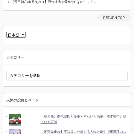
【雪平莉左/葉月えみり】歴代彼氏や愛車やRQやコスプレ…
RETURN TOP
言
語
を
選
択
カテゴリー
カ
テ
ゴ
リ
ー
人気の投稿とページ
【福原遥】歴代彼氏と愛車とすっぴん画像、橋本環奈と似
ている証拠
【湘南爆走族】実写版に登場する人物と劇中旧車車種のス