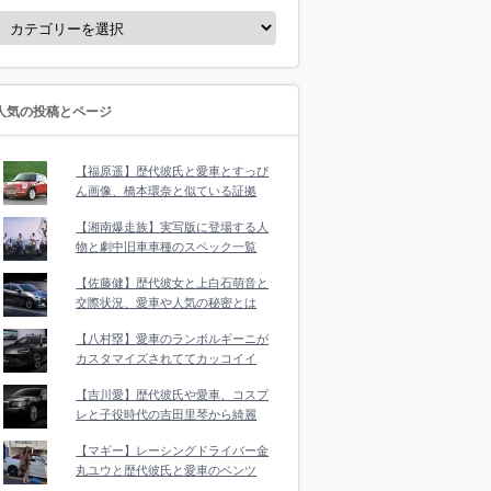
人気の投稿とページ
【福原遥】歴代彼氏と愛車とすっぴ
ん画像、橋本環奈と似ている証拠
【湘南爆走族】実写版に登場する人
物と劇中旧車車種のスペック一覧
【佐藤健】歴代彼女と上白石萌音と
交際状況、愛車や人気の秘密とは
【八村塁】愛車のランボルギーニが
カスタマイズされててカッコイイ
【吉川愛】歴代彼氏や愛車、コスプ
レと子役時代の吉田里琴から綺麗
【マギー】レーシングドライバー金
丸ユウと歴代彼氏と愛車のベンツ