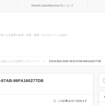
WorldCustomMachine’Sについて
気になる世界の名車・旧車・新車・カスタムマシンを紹介
ンお気に入りの旧車サンダーバード
E324CB5A-935E-4E18-87AB-86FA160277DB
-87AB-86FA160277DB
この記事は1分で読めます