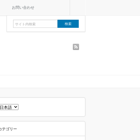
お問い合わせ
rss
言
語
を
選
択
カテゴリー