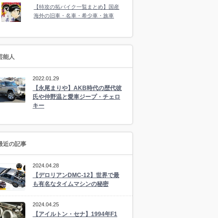
【特攻の拓バイク一覧まとめ】国産
海外の旧車・名車・希少車・族車
芸能人
2022.01.29
【永尾まりや】AKB時代の歴代彼
氏や仲野温と愛車ジープ・チェロ
キー
最近の記事
2024.04.28
【デロリアンDMC-12】世界で最
も有名なタイムマシンの秘密
2024.04.25
【アイルトン・セナ】1994年F1