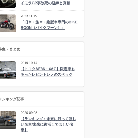
イモラGP事故死の経緯と真相
2023.11.15
「旧車・族車・絶版車専門のBIKE
BOON（バイクブーン）」
特集・まとめ
2019.10.14
【トヨタAE86・4AG】限定車も
あったレビントレノのスペック
ランキング記事
2020.09.08
【ランキング：未来に残ってほし
い名車/未来に復活してほしい名
車】