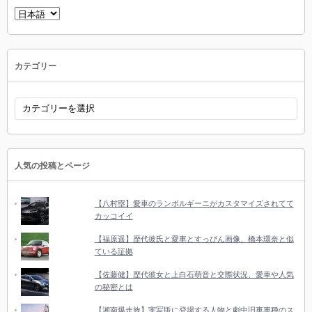
言
語
を
選
択
カテゴリー
カ
テ
ゴ
リ
ー
人気の投稿とページ
【八村塁】愛車のランボルギーニがカスタマイズされてて
カッコイイ
【福原遥】歴代彼氏と愛車とすっぴん画像、橋本環奈と似
ている証拠
【佐藤健】歴代彼女と上白石萌音と交際状況、愛車や人気
の秘密とは
【湘南爆走族】実写版に登場する人物と劇中旧車車種のス