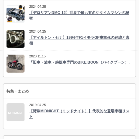
2024.04.28
【デロリアンDMC-12】世界で最も有名なタイムマシンの秘
密
2024.04.25
【アイルトン・セナ】1994年F1イモラGP事故死の経緯と真
相
2023.11.15
「旧車・族車・絶版車専門のBIKE BOON（バイクブーン）」
特集・まとめ
2019.04.25
【湾岸MIDNIGHT（ミッドナイト）】代表的な登場車種リス
ト