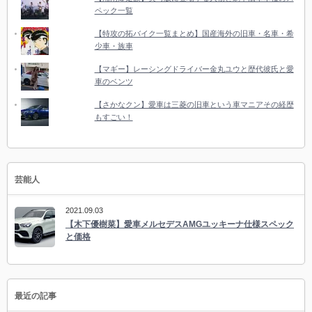
ペック一覧
【特攻の拓バイク一覧まとめ】国産海外の旧車・名車・希
少車・族車
【マギー】レーシングドライバー金丸ユウと歴代彼氏と愛
車のベンツ
【さかなクン】愛車は三菱の旧車という車マニアその経歴
もすごい！
芸能人
2021.09.03
【木下優樹菜】愛車メルセデスAMGユッキーナ仕様スペック
と価格
最近の記事