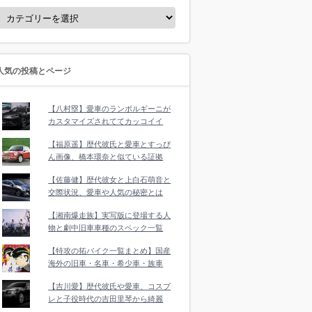
人気の投稿とページ
【八村塁】愛車のランボルギーニが
カスタマイズされててカッコイイ
【福原遥】歴代彼氏と愛車とすっぴ
ん画像、橋本環奈と似ている証拠
【佐藤健】歴代彼女と上白石萌音と
交際状況、愛車や人気の秘密とは
【湘南爆走族】実写版に登場する人
物と劇中旧車車種のスペック一覧
【特攻の拓バイク一覧まとめ】国産
海外の旧車・名車・希少車・族車
【吉川愛】歴代彼氏や愛車、コスプ
レと子役時代の吉田里琴から綺麗