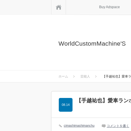
ホーム
Buy Adspace
WorldCustomMachine'S
ホーム
芸能人
【手越祐也】愛車
【手越祐也】愛車ラン
08.14
cimashimashimanchu
コメントを書く