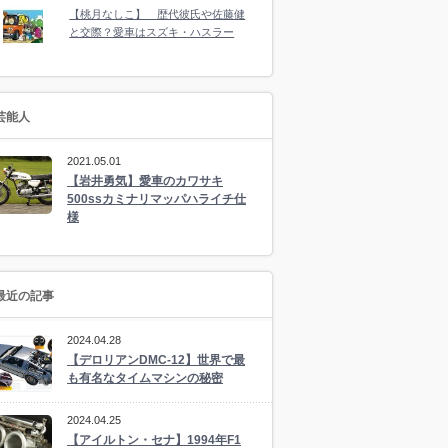
【桃月なしこ】 歴代彼氏や佐藤健
と交際？愛車はスズキ・ハスラー
芸能人
2021.05.01
【岩井勇気】愛車のカワサキ
500ssカミナリマッパハライチ仕
様
最近の記事
2024.04.28
【デロリアンDMC-12】世界で最
も有名なタイムマシンの秘密
2024.04.25
【アイルトン・セナ】1994年F1