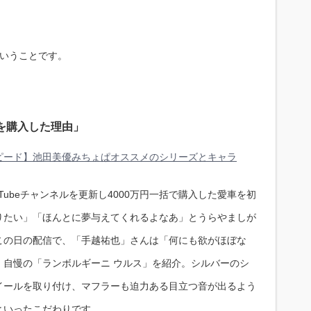
ということです。
を購入した理由」
ピード】池田美優みちょぱオススメのシリーズとキャラ
Tubeチャンネルを更新し4000万円一括で購入した愛車を初
りたい」「ほんとに夢与えてくれるよなあ」とうらやましが
この日の配信で、「手越祐也」さんは「何にも欲がほぼな
、自慢の「ランボルギーニ ウルス」を紹介。シルバーのシ
イールを取り付け、マフラーも迫力ある目立つ音が出るよう
といったこだわりです。