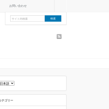
お問い合わせ
rss
言
語
を
選
択
カテゴリー