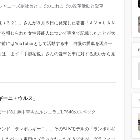
 ジャニーズ副社長としてのこれまでの改革活動と愛車
也（３２）」さんが８月５日に発売した著書「ＡＶＡＬＡＮ
どを報じられた女性芸能人について実名で記載したことが大
にはYouTuberとして活動する中、自慢の愛車を現金一
回は、まず「手越祐也」さんの愛車と車に対する思いから見
ギーニ・ウルス」
ード8】劇中車両ムルシエラゴLP640のスペック
ンド「ランボルギーニ」。そのSUVモデルの「ランボルギ
入したベース車両はブラックだったそうですが、グラフィッ