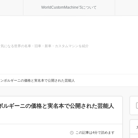
WorldCustomMachine’Sについて
気になる世界の名車・旧車・新車・カスタムマシンを紹介
ランボルギーニの価格と実名本で公開された芸能人
ボルギーニの価格と実名本で公開された芸能人
この記事は4分で読めます