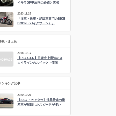
イモラGP事故死の経緯と真相
2023.11.15
「旧車・族車・絶版車専門のBIKE
BOON（バイクブーン）」
特集・まとめ
2018.10.17
【R34 GT-R】日産史上最強のス
カイラインのスペック・価値
ランキング記事
2020.10.21
【SSC トゥアタラ】世界最速の量
産車が記録したスピードが凄い