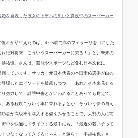
結婚を発表した彼女の旧車への思いと真夜中のスーパーカー
の憧れが芽生えたのは、4～5歳で赤のフェラーリを目にした
おれ絶対将来、こういうスーパーカーに乗る！」と、未来の
手越祐也」さんは、芸能やスポーツなど含む日本文化に、
指摘しています。サッカー元日本代表の本田圭佑選手が白の
に登場したエピソードを披露しつつ、「あれこそ本来見せる
より努力して、誹謗中傷とかいわれることあっても耐えて、
ら、ある程度こういう車に乗れるよとか、そういう夢の与え
成功者が高級車を購入する姿をみせることで、大勢の人に前
。街中を快適にドライブする最中にも、「最近の若い子って
ごく少なくなってきてるじゃん」と漏らす「手越祐也」さ