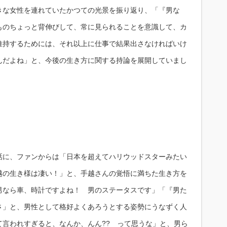
きな女性を連れていたかつての光景を振り返り、「『男な
ものちょっと背伸びして、常に見られることを意識して、カ
維持するためには、それ以上に仕事で結果出さなければいけ
んだよね」と、今後の生き方に関する持論を展開していまし
話に、ファンからは「日本を超えてハリウッドスターみたい
越の生き様は凄い！」と、手越さんの覚悟に満ちた生き方を
男なら車、時計ですよね！ 男のステータスです」「『男た
さ」と、男性として格好よくあろうとする姿勢にうなずく人
て言われすぎると、なんか、んん?? って思うな」と、男ら