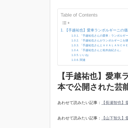
Table of Contents
【手越祐也】愛車ランボルギーニの価
「手越祐也さんの愛車：ランボルギ
「手越祐也さんがランボルギーニを
「手越祐也さんとＡＶＡＬＡＮＣＨ
「手越祐也さんと柏木由紀さん」
いいね:
関連
【手越祐也】愛車
本で公開された芸
あわせて読みたい記事：
【長瀬智也】
あわせて読みたい記事：
【山下智久】