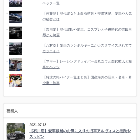
ペック一覧
【佐藤健】歴代彼女と上白石萌音と交際状況、愛車や人気
の秘密とは
【吉川愛】歴代彼氏や愛車、コスプレと子役時代の吉田里
琴から綺麗
【八村塁】愛車のランボルギーニがカスタマイズされてて
カッコイイ
【マギー】レーシングドライバー金丸ユウと歴代彼氏と愛
車のベンツ
【特攻の拓バイク一覧まとめ】国産海外の旧車・名車・希
少車・族車
芸能人
2021.07.13
【石川恋】愛車候補のお気に入りの旧車アルヴィスと彼氏や
スッピン