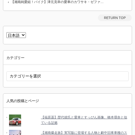
【湘南純愛組！バイク】津元克幸の愛車のカワサキ・ゼファ…
RETURN TOP
言
語
を
選
択
カテゴリー
カ
テ
ゴ
リ
ー
人気の投稿とページ
【福原遥】歴代彼氏と愛車とすっぴん画像、橋本環奈と似
ている証拠
【湘南爆走族】実写版に登場する人物と劇中旧車車種のス