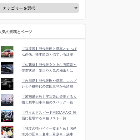
人気の投稿とページ
【福原遥】歴代彼氏と愛車とすっぴ
ん画像、橋本環奈と似ている証拠
【佐藤健】歴代彼女と上白石萌音と
交際状況、愛車や人気の秘密とは
【吉川愛】歴代彼氏や愛車、コスプ
レと子役時代の吉田里琴から綺麗
【湘南爆走族】実写版に登場する人
物と劇中旧車車種のスペック一覧
【ワイルドスピードMEGAMAX】映
画に登場する車種リスト一覧
【特攻の拓バイク一覧まとめ】国産
海外の旧車・名車・希少車・族車