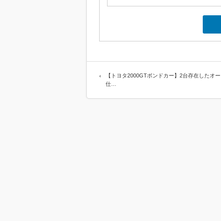
【トヨタ2000GTボンドカー】2台存在したオ
仕…