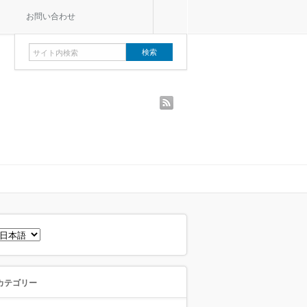
お問い合わせ
rss
言
語
を
選
択
カテゴリー