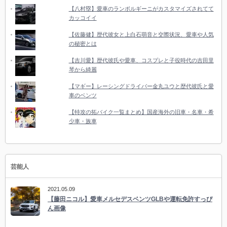
【八村塁】愛車のランボルギーニがカスタマイズされてて
カッコイイ
【佐藤健】歴代彼女と上白石萌音と交際状況、愛車や人気
の秘密とは
【吉川愛】歴代彼氏や愛車、コスプレと子役時代の吉田里
琴から綺麗
【マギー】レーシングドライバー金丸ユウと歴代彼氏と愛
車のベンツ
【特攻の拓バイク一覧まとめ】国産海外の旧車・名車・希
少車・族車
芸能人
2021.05.09
【藤田ニコル】愛車メルセデスベンツGLBや運転免許すっぴ
ん画像