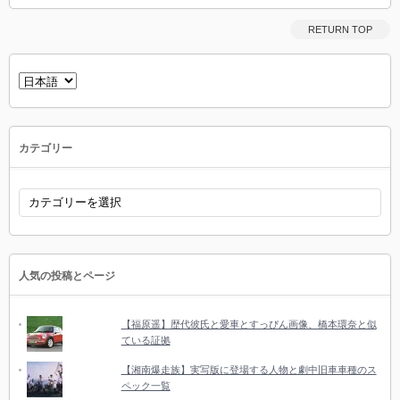
RETURN TOP
言
語
を
選
択
カテゴリー
カ
テ
ゴ
リ
ー
人気の投稿とページ
【福原遥】歴代彼氏と愛車とすっぴん画像、橋本環奈と似
ている証拠
【湘南爆走族】実写版に登場する人物と劇中旧車車種のス
ペック一覧