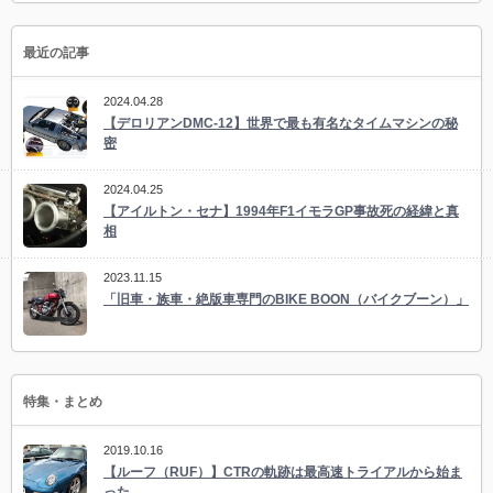
最近の記事
2024.04.28
【デロリアンDMC-12】世界で最も有名なタイムマシンの秘
密
2024.04.25
【アイルトン・セナ】1994年F1イモラGP事故死の経緯と真
相
2023.11.15
「旧車・族車・絶版車専門のBIKE BOON（バイクブーン）」
特集・まとめ
2019.10.16
【ルーフ（RUF）】CTRの軌跡は最高速トライアルから始ま
った