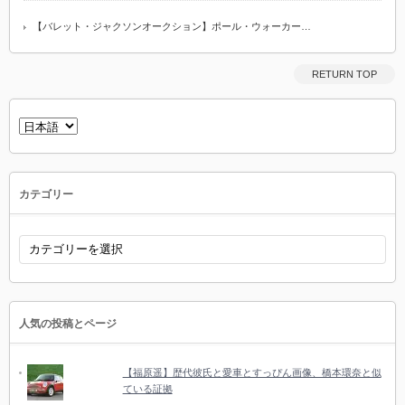
【バレット・ジャクソンオークション】ポール・ウォーカー…
RETURN TOP
言
語
を
選
択
カテゴリー
カ
テ
ゴ
リ
ー
人気の投稿とページ
【福原遥】歴代彼氏と愛車とすっぴん画像、橋本環奈と似
ている証拠