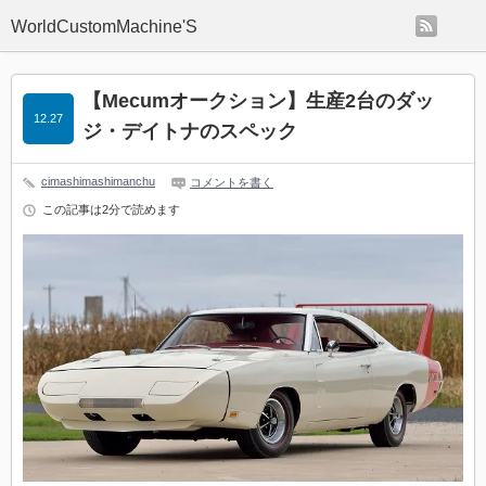
rss
WorldCustomMachine'S
【Mecumオークション】生産2台のダッ
12.27
ジ・デイトナのスペック
cimashimashimanchu
コメントを書く
この記事は2分で読めます