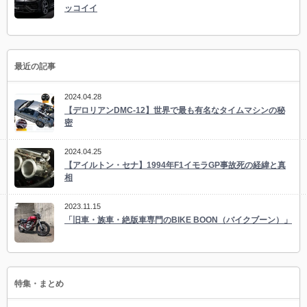
ッコイイ
最近の記事
2024.04.28
【デロリアンDMC-12】世界で最も有名なタイムマシンの秘
密
2024.04.25
【アイルトン・セナ】1994年F1イモラGP事故死の経緯と真
相
2023.11.15
「旧車・族車・絶版車専門のBIKE BOON（バイクブーン）」
特集・まとめ