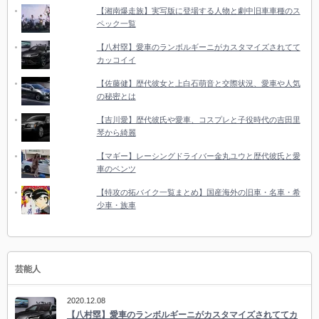
【湘南爆走族】実写版に登場する人物と劇中旧車車種のス
ペック一覧
【八村塁】愛車のランボルギーニがカスタマイズされてて
カッコイイ
【佐藤健】歴代彼女と上白石萌音と交際状況、愛車や人気
の秘密とは
【吉川愛】歴代彼氏や愛車、コスプレと子役時代の吉田里
琴から綺麗
【マギー】レーシングドライバー金丸ユウと歴代彼氏と愛
車のベンツ
【特攻の拓バイク一覧まとめ】国産海外の旧車・名車・希
少車・族車
芸能人
2020.12.08
【八村塁】愛車のランボルギーニがカスタマイズされててカ