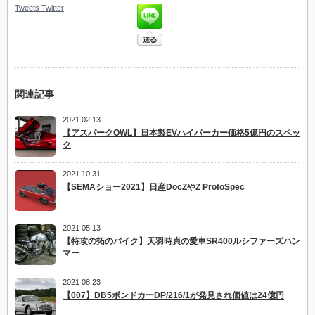
Tweets
Twitter
関連記事
2021 02.13
【アスパークOWL】日本製EVハイパーカー価格5億円のスペッ
ク
2021 10.31
【SEMAショー2021】日産DocZやZ ProtoSpec
2021 05.13
【特攻の拓のバイク】天羽時貞の愛車SR400ルシファーズハン
マー
2021 08.23
【007】DB5ボンドカーDP/216/1が発見され価値は24億円