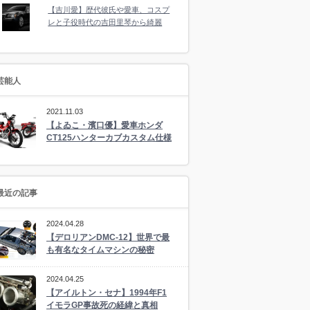
【吉川愛】歴代彼氏や愛車、コスプ
レと子役時代の吉田里琴から綺麗
芸能人
2021.11.03
【よゐこ・濱口優】愛車ホンダ
CT125ハンターカブカスタム仕様
最近の記事
2024.04.28
【デロリアンDMC-12】世界で最
も有名なタイムマシンの秘密
2024.04.25
【アイルトン・セナ】1994年F1
イモラGP事故死の経緯と真相