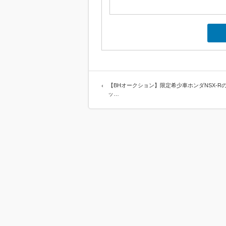
【BHオークション】限定希少車ホンダNSX-R
ッ…