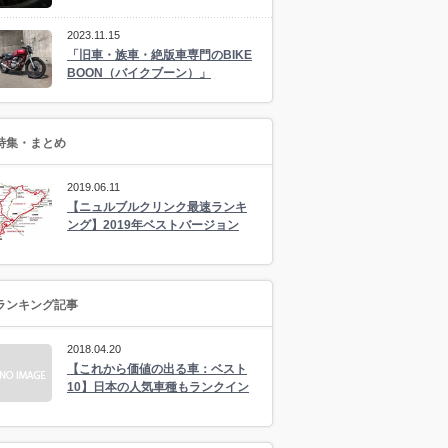
2023.11.15
「旧車・族車・絶版車専門のBIKE
BOON（バイクブーン）」
特集・まとめ
2019.06.11
【ニュルブルクリンク最速ランキ
ング】2019年ベストバージョン
ランキング記事
2018.04.20
【これから価値の出る車：ベスト
10】日本の人気車種もランクイン