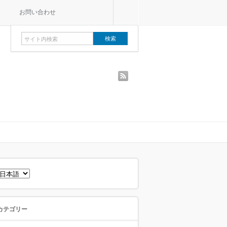
お問い合わせ
rss
言
語
を
選
択
カテゴリー