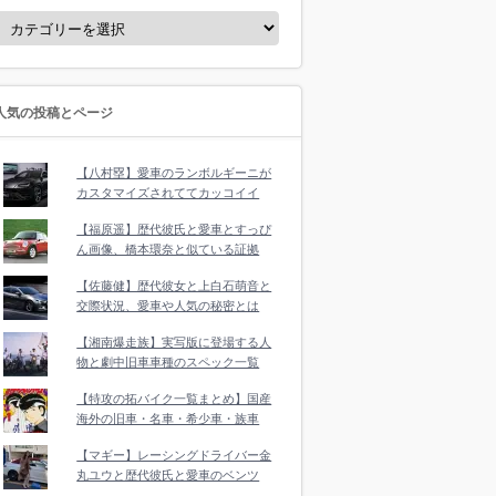
人気の投稿とページ
【八村塁】愛車のランボルギーニが
カスタマイズされててカッコイイ
【福原遥】歴代彼氏と愛車とすっぴ
ん画像、橋本環奈と似ている証拠
【佐藤健】歴代彼女と上白石萌音と
交際状況、愛車や人気の秘密とは
【湘南爆走族】実写版に登場する人
物と劇中旧車車種のスペック一覧
【特攻の拓バイク一覧まとめ】国産
海外の旧車・名車・希少車・族車
【マギー】レーシングドライバー金
丸ユウと歴代彼氏と愛車のベンツ