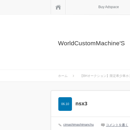
ホーム
Buy Adspace
WorldCustomMachine'S
ホーム
【BHオークション】限定希少車ホン
nsx3
06.10
cimashimashimanchu
コメントを書く