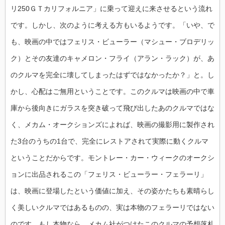
リ250ＧＴカリフォルニア」に乗って迎えに来させるという流れ
です。しかし、次のように考える方もいるようです。「いや、で
も、映画の中ではフェリス・ビューラー（マシュー・ブロデリッ
ク）とその友達のキャメロン・フライ（アラン・ラック）が、あ
のクルマを完全に壊してしまったはずではなかったか？」と。し
かし、心配はご無用ということです。このクルマは映画の中で車
庫から後向きにガラスを突き破って飛び出したあのクルマではな
く、メカム・オークションズによれば、映画の撮影用に製作され
た3台のうちの1台で、完全にレストアされて実際に動くクルマ
ということだからです。モントレー・カー・ウィークのオークシ
ョンに出品されるこの「フェリス・ビューラー・フェラーリ」
は、映画に登場したという価値に加え、その姿かたちも素晴らし
く美しいクルマではあるものの、実は本物のフェラーリではない
のです。もし本物なら、メカム社がつけたこのクルマの予想落札