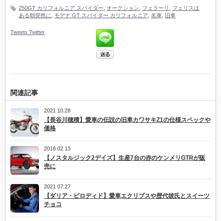
250GT カリフォルニア スパイダー
,
オークション
,
フェラーリ
,
フェリスは
ある朝突然に
,
モデナ GT スパイダー カリフォルニア
,
名車
,
旧車
Tweets
Twitter
関連記事
2021 10.28
【長谷川穂積】愛車の伝説の旧車カワサキZ1の仕様スペックや
価格
2018 02.13
【ノスタルジック2デイズ】生産7台の赤のケンメリGTRが販
売に
2021 07.27
【ダリア・ビロディド】愛車エクリプスや歴代彼氏とスイーツ
チョコ