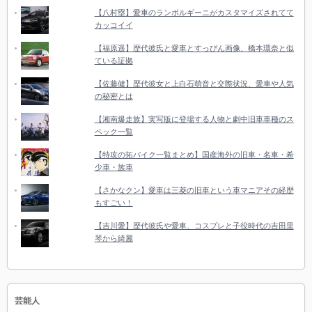
【八村塁】愛車のランボルギーニがカスタマイズされてて
カッコイイ
【福原遥】歴代彼氏と愛車とすっぴん画像、橋本環奈と似
ている証拠
【佐藤健】歴代彼女と上白石萌音と交際状況、愛車や人気
の秘密とは
【湘南爆走族】実写版に登場する人物と劇中旧車車種のス
ペック一覧
【特攻の拓バイク一覧まとめ】国産海外の旧車・名車・希
少車・族車
【さかなクン】愛車は三菱の旧車という車マニアその経歴
もすごい！
【吉川愛】歴代彼氏や愛車、コスプレと子役時代の吉田里
琴から綺麗
芸能人