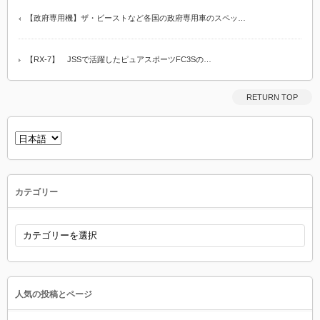
【政府専用機】ザ・ビーストなど各国の政府専用車のスペッ…
【RX-7】 JSSで活躍したピュアスポーツFC3Sの…
RETURN TOP
言
語
を
選
択
カテゴリー
カ
テ
ゴ
リ
ー
人気の投稿とページ