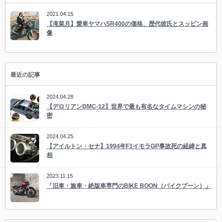
2021.04.15
【滝菜月】愛車ヤマハSR400の価格、歴代彼氏とスッピン画
像
最近の記事
2024.04.28
【デロリアンDMC-12】世界で最も有名なタイムマシンの秘
密
2024.04.25
【アイルトン・セナ】1994年F1イモラGP事故死の経緯と真
相
2023.11.15
「旧車・族車・絶版車専門のBIKE BOON（バイクブーン）」