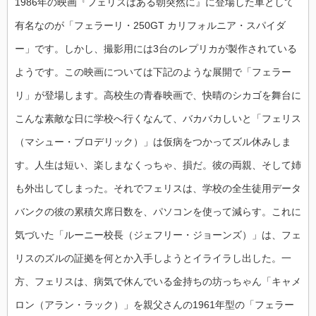
1986年の映画『フェリスはある朝突然に』に登場した車として
有名なのが「フェラーリ・250GT カリフォルニア・スパイダ
ー」です。しかし、撮影用には3台のレプリカが製作されている
ようです。この映画については下記のような展開で「フェラー
リ」が登場します。高校生の青春映画で、快晴のシカゴを舞台に
こんな素敵な日に学校へ行くなんて、バカバカしいと「フェリス
（マシュー・ブロデリック）」は仮病をつかってズル休みしま
す。人生は短い、楽しまなくっちゃ、損だ。彼の両親、そして姉
も外出してしまった。それでフェリスは、学校の全生徒用データ
バンクの彼の累積欠席日数を、パソコンを使って減らす。これに
気づいた「ルーニー校長（ジェフリー・ジョーンズ）」は、フェ
リスのズルの証拠を何とか入手しようとイライラし出した。一
方、フェリスは、病気で休んでいる金持ちの坊っちゃん「キャメ
ロン（アラン・ラック）」を親父さんの1961年型の「フェラー