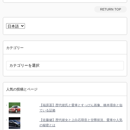
RETURN TOP
言
語
を
選
択
カテゴリー
カ
テ
ゴ
リ
ー
人気の投稿とページ
【福原遥】歴代彼氏と愛車とすっぴん画像、橋本環奈と似
ている証拠
【佐藤健】歴代彼女と上白石萌音と交際状況、愛車や人気
の秘密とは