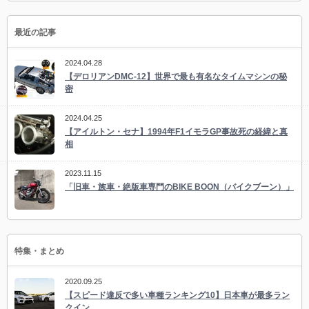
最近の記事
2024.04.28
【デロリアンDMC-12】世界で最も有名なタイムマシンの秘
密
2024.04.25
【アイルトン・セナ】1994年F1イモラGP事故死の経緯と真
相
2023.11.15
「旧車・族車・絶版車専門のBIKE BOON（バイクブーン）」
特集・まとめ
2020.09.25
【スピード違反で多い車種ランキング10】日本車が最多ラン
クイン