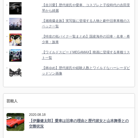
【吉川愛】歴代彼氏や愛車、コスプレと子役時代の吉田里
琴から綺麗
【湘南爆走族】実写版に登場する人物と劇中旧車車種のス
ペック一覧
【特攻の拓バイク一覧まとめ】国産海外の旧車・名車・希
少車・族車
【ワイルドスピードMEGAMAX】映画に登場する車種リス
ト一覧
【林ゆめ】歴代彼氏や経験人数とワイルドなハーレーダビ
ッドソン画像
芸能人
2020.08.18
【伊藤健太郎】愛車は旧車の理由と歴代彼女と山本舞香との
交際状況