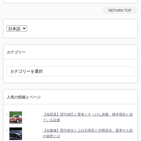
RETURN TOP
言
語
を
選
択
カテゴリー
カ
テ
ゴ
リ
ー
人気の投稿とページ
【福原遥】歴代彼氏と愛車とすっぴん画像、橋本環奈と似
ている証拠
【佐藤健】歴代彼女と上白石萌音と交際状況、愛車や人気
の秘密とは