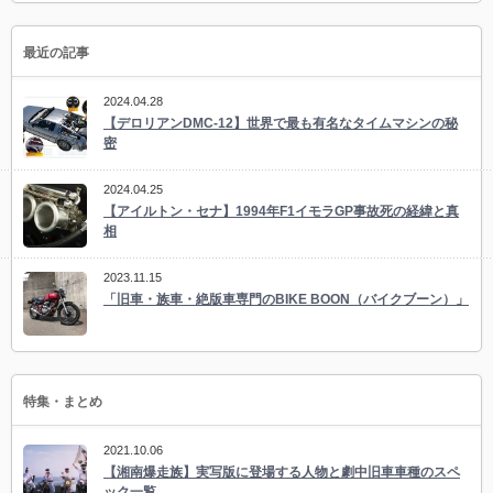
最近の記事
2024.04.28
【デロリアンDMC-12】世界で最も有名なタイムマシンの秘
密
2024.04.25
【アイルトン・セナ】1994年F1イモラGP事故死の経緯と真
相
2023.11.15
「旧車・族車・絶版車専門のBIKE BOON（バイクブーン）」
特集・まとめ
2021.10.06
【湘南爆走族】実写版に登場する人物と劇中旧車車種のスペ
ック一覧