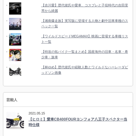
【吉川愛】歴代彼氏や愛車、コスプレと子役時代の吉田里
琴から綺麗
【湘南爆走族】実写版に登場する人物と劇中旧車車種のス
ペック一覧
【ワイルドスピードMEGAMAX】映画に登場する車種リス
ト一覧
【特攻の拓バイク一覧まとめ】国産海外の旧車・名車・希
少車・族車
【林ゆめ】歴代彼氏や経験人数とワイルドなハーレーダビ
ッドソン画像
芸能人
2021.05.15
【ヒロミ】愛車CB400FOURヨンフォア八王子スペクター当
時仕様