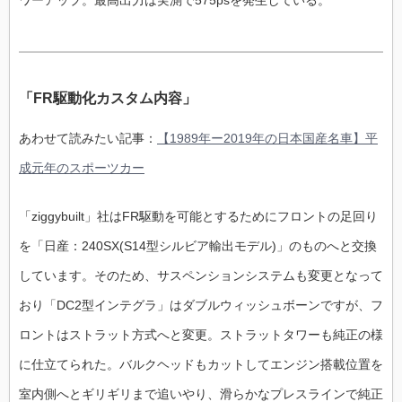
ワーアップ。最高出力は実測で575psを発生している。
「FR駆動化カスタム内容」
あわせて読みたい記事：
【1989年ー2019年の日本国産名車】平
成元年のスポーツカー
「ziggybuilt」社はFR駆動を可能とするためにフロントの足回り
を「日産：240SX(S14型シルビア輸出モデル)」のものへと交換
しています。そのため、サスペンションシステムも変更となって
おり「DC2型インテグラ」はダブルウィッシュボーンですが、フ
ロントはストラット方式へと変更。ストラットタワーも純正の様
に仕立てられた。バルクヘッドもカットしてエンジン搭載位置を
室内側へとギリギリまで追いやり、滑らかなプレスラインで純正