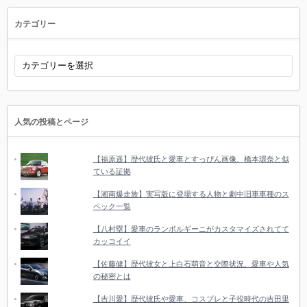
選
択
カテゴリー
カ
テ
ゴ
リ
ー
人気の投稿とページ
【福原遥】歴代彼氏と愛車とすっぴん画像、橋本環奈と似
ている証拠
【湘南爆走族】実写版に登場する人物と劇中旧車車種のス
ペック一覧
【八村塁】愛車のランボルギーニがカスタマイズされてて
カッコイイ
【佐藤健】歴代彼女と上白石萌音と交際状況、愛車や人気
の秘密とは
【吉川愛】歴代彼氏や愛車、コスプレと子役時代の吉田里