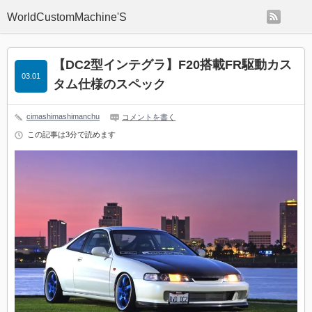
rss
WorldCustomMachine'S
【DC2型インテグラ】F20搭載FR駆動カス
03.01
タム仕様のスペック
cimashimashimanchu
コメントを書く
この記事は3分で読めます