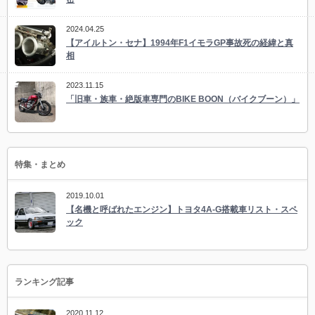
2024.04.25
【アイルトン・セナ】1994年F1イモラGP事故死の経緯と真
相
2023.11.15
「旧車・族車・絶版車専門のBIKE BOON（バイクブーン）」
特集・まとめ
2019.10.01
【名機と呼ばれたエンジン】トヨタ4A-G搭載車リスト・スペ
ック
ランキング記事
2020.11.12