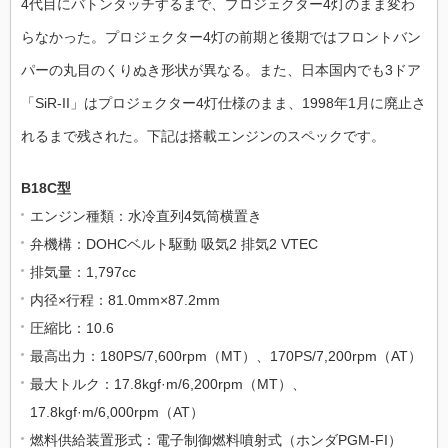
4代目にバトンタッチするまで、プロジェクター4灯のまま変わ
らなかった。プロジェクター4灯の前期と後期ではフロントバン
パーの丸目のくりぬき形状が異なる。また、日本国内でも3ドア
「SiR-II」はプロジェクター4灯仕様のまま、1998年1月に廃止さ
れるまで残された。下記は搭載エンジンのスペックです。
B18C型
エンジン種類：水冷直列4気筒横置き
弁機構：DOHCベルト駆動 吸気2 排気2 VTEC
排気量：1,797cc
内径×行程：81.0mm×87.2mm
圧縮比：10.6
最高出力：180PS/7,600rpm（MT）、170PS/7,200rpm（AT）
最大トルク：17.8kgf·m/6,200rpm（MT）、
17.8kgf·m/6,000rpm（AT）
燃料供給装置形式：電子制御燃料噴射式（ホンダPGM-FI）