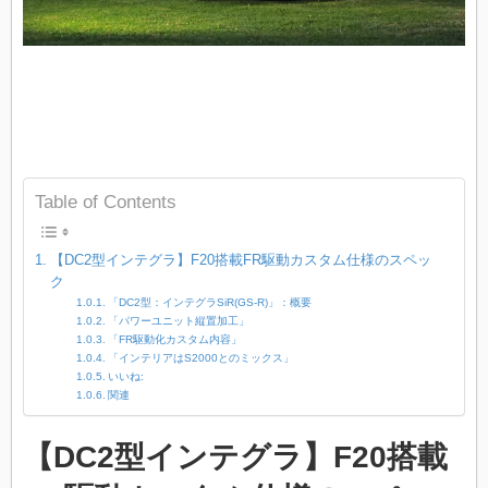
Table of Contents
【DC2型インテグラ】F20搭載FR駆動カスタム仕様のスペッ
ク
「DC2型：インテグラSiR(GS-R)」：概要
「パワーユニット縦置加工」
「FR駆動化カスタム内容」
「インテリアはS2000とのミックス」
いいね:
関連
【DC2型インテグラ】F20搭載