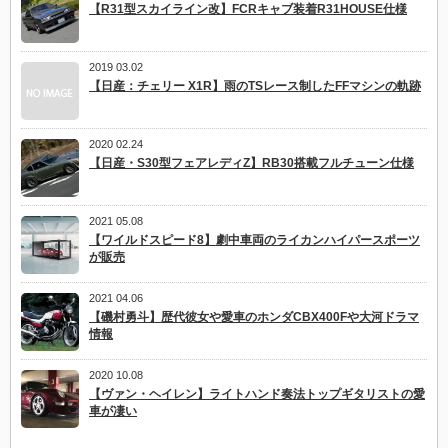
【R31型スカイライン改】FCRキャブ装着R31HOUSE仕様
2019 03.02
【日産：チェリー X1R】雨のTSレース制したFFマシンの軌跡
2020 02.24
【日産・S30型フェアレディZ】RB30搭載フルチューン仕様
2021 05.08
【ワイルドスピード8】劇中車両のライカンハイパースポーツ
が販売
2021 04.06
【磯村勇斗】歴代彼女や愛車のホンダCBX400Fや大河ドラマ
情報
2020 10.08
【ヴァン・ヘイレン】ライトハンド奏法トップギタリストの愛
車が凄い