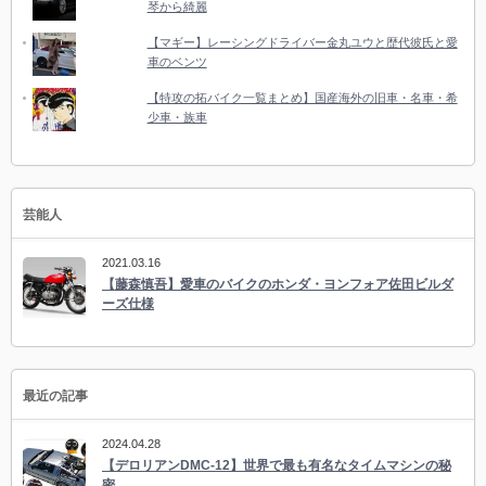
琴から綺麗
【マギー】レーシングドライバー金丸ユウと歴代彼氏と愛
車のベンツ
【特攻の拓バイク一覧まとめ】国産海外の旧車・名車・希
少車・族車
芸能人
2021.03.16
【藤森慎吾】愛車のバイクのホンダ・ヨンフォア佐田ビルダ
ーズ仕様
最近の記事
2024.04.28
【デロリアンDMC-12】世界で最も有名なタイムマシンの秘
密