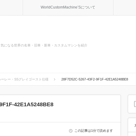
WorldCustomMachine’Sについて
気になる世界の名車・旧車・新車・カスタムマシンを紹介
ーレー・SSグレイゴースト仕様
28F7D52C-5267-43F2-9F1F-42E1A5248BE8
-9F1F-42E1A5248BE8
この記事は1分で読めます