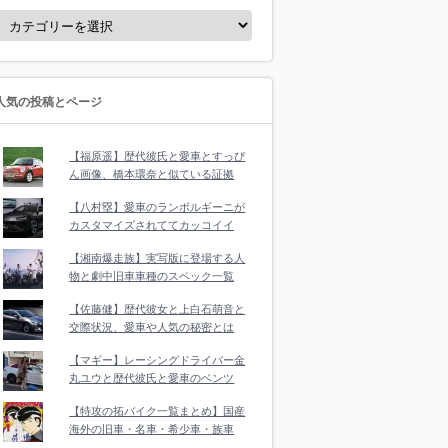
人気の投稿とページ
【福原遥】歴代彼氏と愛車とすっぴ
ん画像、橋本環奈と似ている証拠
【八村塁】愛車のランボルギーニが
カスタマイズされててカッコイイ
【湘南爆走族】実写版に登場する人
物と劇中旧車車種のスペック一覧
【佐藤健】歴代彼女と上白石萌音と
交際状況、愛車や人気の秘密とは
【マギー】レーシングドライバー金
丸ユウと歴代彼氏と愛車のベンツ
【特攻の拓バイク一覧まとめ】国産
海外の旧車・名車・希少車・族車