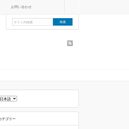
お問い合わせ
rss
言
語
を
選
択
カテゴリー