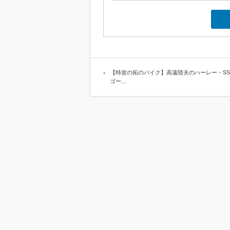
【特攻の拓のバイク】高遠陸夫のハーレー・S
ゴー…