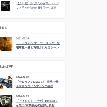
【吉川愛】歴代彼氏や愛車、コスプ
レと子役時代の吉田里琴から綺麗
芸能人
2021.08.24
【トップガン マーヴェリック】登
場車種一覧と再現された名シーン
最近の記事
2024.04.28
【デロリアンDMC-12】世界で最
も有名なタイムマシンの秘密
2024.04.25
【アイルトン・セナ】1994年F1
イモラGP事故死の経緯と真相