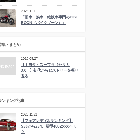
2023.11.15
「旧車・族車・絶版車専門のBIKE
BOON（バイクブーン）」
特集・まとめ
2018.05.27
【トヨタ・スープラ（セリカ
XX）】初代からヒストリーを振り
返る
ランキング記事
2020.11.21
【フェアレディZ/ランキング】
S30からZ34、新型400Zのスペッ
ク