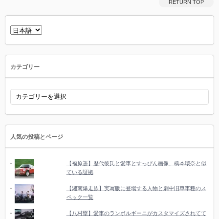
RETURN TOP
言
語
を
選
択
カテゴリー
カ
テ
ゴ
リ
ー
人気の投稿とページ
【福原遥】歴代彼氏と愛車とすっぴん画像、橋本環奈と似
ている証拠
【湘南爆走族】実写版に登場する人物と劇中旧車車種のス
ペック一覧
【八村塁】愛車のランボルギーニがカスタマイズされてて