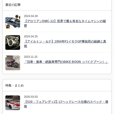
最近の記事
2024.04.28
【デロリアンDMC-12】世界で最も有名なタイムマシンの秘
密
2024.04.25
【アイルトン・セナ】1994年F1イモラGP事故死の経緯と真
相
2023.11.15
「旧車・族車・絶版車専門のBIKE BOON（バイクブーン）」
特集・まとめ
2020.03.03
【S30：フェアレディZ】LYヘッドレース仕様のスペック・価
格