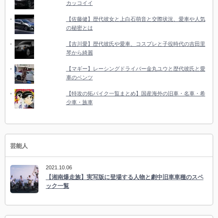
カッコイイ
【佐藤健】歴代彼女と上白石萌音と交際状況、愛車や人気
の秘密とは
【吉川愛】歴代彼氏や愛車、コスプレと子役時代の吉田里
琴から綺麗
【マギー】レーシングドライバー金丸ユウと歴代彼氏と愛
車のベンツ
【特攻の拓バイク一覧まとめ】国産海外の旧車・名車・希
少車・族車
芸能人
2021.10.06
【湘南爆走族】実写版に登場する人物と劇中旧車車種のスペ
ック一覧