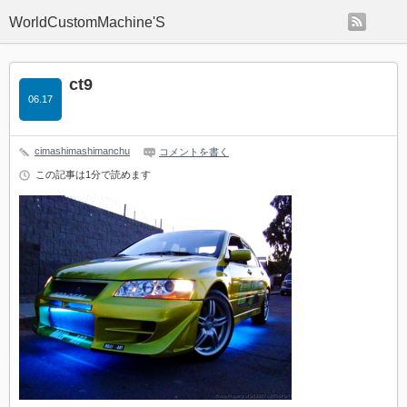
rss
WorldCustomMachine'S
ct9
06.17
cimashimashimanchu
コメントを書く
この記事は1分で読めます