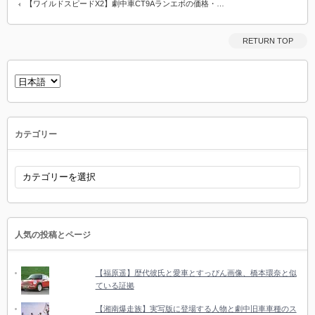
【ワイルドスピードX2】劇中車CT9Aランエボの価格・…
RETURN TOP
言
語
を
選
択
カテゴリー
カ
テ
ゴ
リ
ー
人気の投稿とページ
【福原遥】歴代彼氏と愛車とすっぴん画像、橋本環奈と似
ている証拠
【湘南爆走族】実写版に登場する人物と劇中旧車車種のス