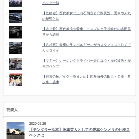
ペック一覧
【佐藤健】歴代彼女と上白石萌音と交際状況、愛車や人気
の秘密とは
【吉川愛】歴代彼氏や愛車、コスプレと子役時代の吉田里
琴から綺麗
【八村塁】愛車のランボルギーニがカスタマイズされてて
カッコイイ
【マギー】レーシングドライバー金丸ユウと歴代彼氏と愛
車のベンツ
【特攻の拓バイク一覧まとめ】国産海外の旧車・名車・希
少車・族車
芸能人
2020.08.26
【テンダラー浜本】旧車芸人としての愛車ケンメリの仕様ス
ペックは