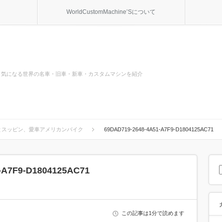
WorldCustomMachine’Sについて
気になる世界の名車・旧車・新車・カスタムマシンを紹介
とスッピン、愛車アメリカンバイク
69DAD719-2648-4A51-A7F9-D1804125AC71
-A7F9-D1804125AC71
この記事は1分で読めます