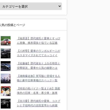
人気の投稿とページ
【福原遥】歴代彼氏と愛車とすっぴ
ん画像、橋本環奈と似ている証拠
【八村塁】愛車のランボルギーニが
カスタマイズされててカッコイイ
【佐藤健】歴代彼女と上白石萌音と
交際状況、愛車や人気の秘密とは
【湘南爆走族】実写版に登場する人
物と劇中旧車車種のスペック一覧
【特攻の拓バイク一覧まとめ】国産
海外の旧車・名車・希少車・族車
【吉川愛】歴代彼氏や愛車、コスプ
レと子役時代の吉田里琴から綺麗