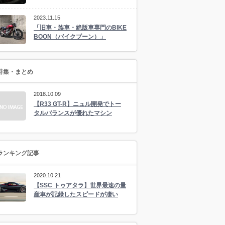
2023.11.15
「旧車・族車・絶版車専門のBIKE
BOON（バイクブーン）」
特集・まとめ
2018.10.09
【R33 GT-R】ニュル開発でトー
タルバランスが優れたマシン
ランキング記事
2020.10.21
【SSC トゥアタラ】世界最速の量
産車が記録したスピードが凄い