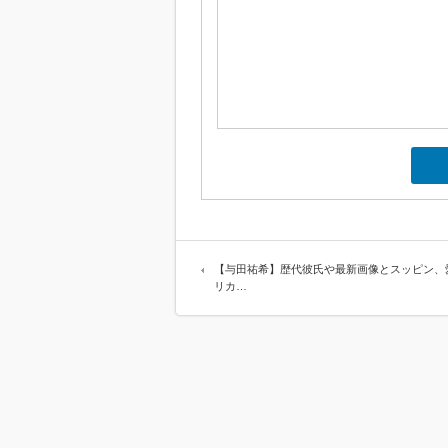
【与田祐希】歴代彼氏や最新画像とスッピン、
リカ…