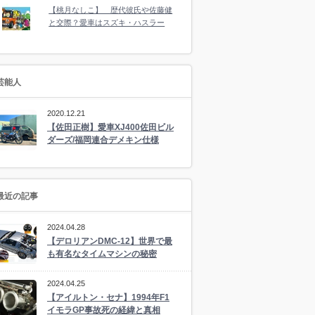
【桃月なしこ】 歴代彼氏や佐藤健
と交際？愛車はスズキ・ハスラー
芸能人
2020.12.21
【佐田正樹】愛車XJ400佐田ビル
ダーズ/福岡連合デメキン仕様
最近の記事
2024.04.28
【デロリアンDMC-12】世界で最
も有名なタイムマシンの秘密
2024.04.25
【アイルトン・セナ】1994年F1
イモラGP事故死の経緯と真相