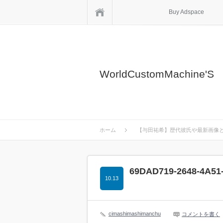
ホーム
Buy Adspace
WorldCustomMachine'S
ホーム
【与田祐希】歴代彼氏や最新画像
69DAD719-2648-4A51
10.13
cimashimashimanchu
コメントを書く