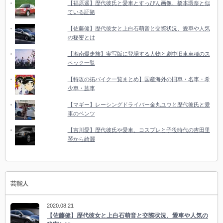
【福原遥】歴代彼氏と愛車とすっぴん画像、橋本環奈と似
ている証拠
【佐藤健】歴代彼女と上白石萌音と交際状況、愛車や人気
の秘密とは
【湘南爆走族】実写版に登場する人物と劇中旧車車種のス
ペック一覧
【特攻の拓バイク一覧まとめ】国産海外の旧車・名車・希
少車・族車
【マギー】レーシングドライバー金丸ユウと歴代彼氏と愛
車のベンツ
【吉川愛】歴代彼氏や愛車、コスプレと子役時代の吉田里
琴から綺麗
芸能人
2020.08.21
【佐藤健】歴代彼女と上白石萌音と交際状況、愛車や人気の