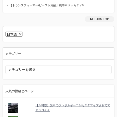
【トランスフォーマー/ビースト覚醒】劇中車ドゥカティ9…
RETURN TOP
言
語
を
選
択
カテゴリー
カ
テ
ゴ
リ
ー
人気の投稿とページ
【八村塁】愛車のランボルギーニがカスタマイズされてて
カッコイイ