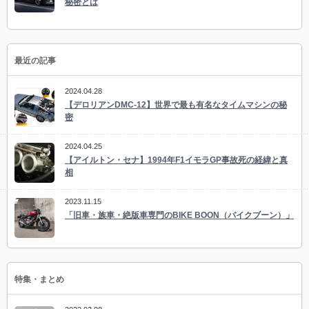
秘密とは
最近の記事
2024.04.28
【デロリアンDMC-12】世界で最も有名なタイムマシンの秘
密
2024.04.25
【アイルトン・セナ】1994年F1イモラGP事故死の経緯と真
相
2023.11.15
「旧車・族車・絶版車専門のBIKE BOON（バイクブーン）」
特集・まとめ