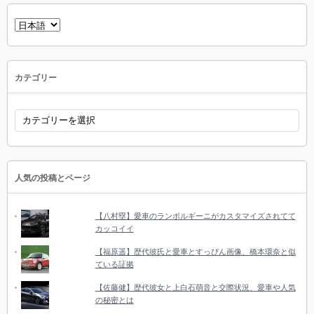
言
語
を
選
択
カテゴリー
カ
テ
ゴ
リ
ー
人気の投稿とページ
【八村塁】愛車のランボルギーニがカスタマイズされてて
カッコイイ
【福原遥】歴代彼氏と愛車とすっぴん画像、橋本環奈と似
ている証拠
【佐藤健】歴代彼女と上白石萌音と交際状況、愛車や人気
の秘密とは