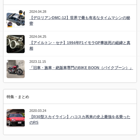
2024.04.28
【デロリアンDMC-12】世界で最も有名なタイムマシンの秘
密
2024.04.25
【アイルトン・セナ】1994年F1イモラGP事故死の経緯と真
相
2023.11.15
「旧車・族車・絶版車専門のBIKE BOON（バイクブーン）」
特集・まとめ
2020.03.24
【R30型スカイライン】ハコスカ再来の史上最強を名乗った
のRS