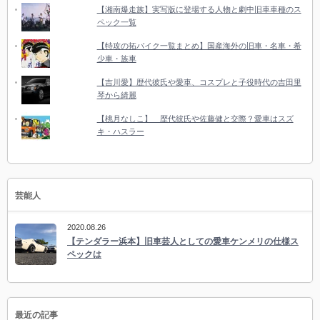
【湘南爆走族】実写版に登場する人物と劇中旧車車種のス
ペック一覧
【特攻の拓バイク一覧まとめ】国産海外の旧車・名車・希
少車・族車
【吉川愛】歴代彼氏や愛車、コスプレと子役時代の吉田里
琴から綺麗
【桃月なしこ】 歴代彼氏や佐藤健と交際？愛車はスズ
キ・ハスラー
芸能人
2020.08.26
【テンダラー浜本】旧車芸人としての愛車ケンメリの仕様ス
ペックは
最近の記事