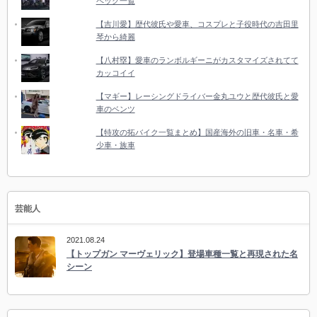
ペック一覧
【吉川愛】歴代彼氏や愛車、コスプレと子役時代の吉田里
琴から綺麗
【八村塁】愛車のランボルギーニがカスタマイズされてて
カッコイイ
【マギー】レーシングドライバー金丸ユウと歴代彼氏と愛
車のベンツ
【特攻の拓バイク一覧まとめ】国産海外の旧車・名車・希
少車・族車
芸能人
2021.08.24
【トップガン マーヴェリック】登場車種一覧と再現された名
シーン