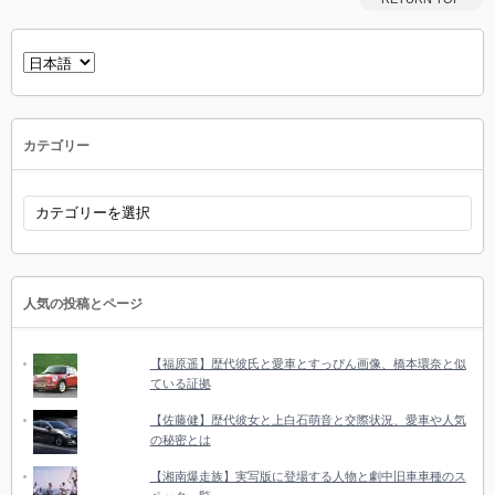
言
語
を
選
択
カテゴリー
カ
テ
ゴ
リ
ー
人気の投稿とページ
【福原遥】歴代彼氏と愛車とすっぴん画像、橋本環奈と似
ている証拠
【佐藤健】歴代彼女と上白石萌音と交際状況、愛車や人気
の秘密とは
【湘南爆走族】実写版に登場する人物と劇中旧車車種のス