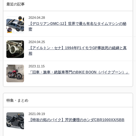
最近の記事
2024.04.28
【デロリアンDMC-12】世界で最も有名なタイムマシンの秘
密
2024.04.25
【アイルトン・セナ】1994年F1イモラGP事故死の経緯と真
相
2023.11.15
「旧車・族車・絶版車専門のBIKE BOON（バイクブーン）」
特集・まとめ
2021.09.19
【特攻の拓のバイク】芹沢優理のホンダCBR1000XX/SBB