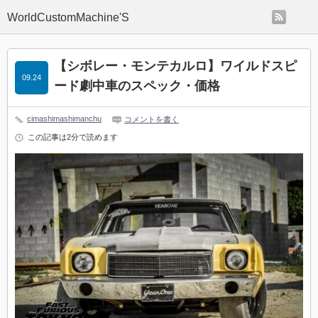
rss
WorldCustomMachine'S
【シボレー・モンテカルロ】ワイルドスピ
09.24
ード劇中車のスペック・価格
cimashimashimanchu
コメントを書く
この記事は2分で読めます