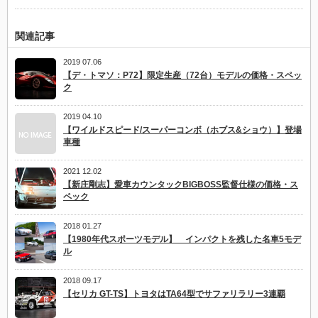
関連記事
2019 07.06
【デ・トマソ：P72】限定生産（72台）モデルの価格・スペッ
ク
2019 04.10
【ワイルドスピード/スーパーコンボ（ホブス&ショウ）】登場
車種
2021 12.02
【新庄剛志】愛車カウンタックBIGBOSS監督仕様の価格・ス
ペック
2018 01.27
【1980年代スポーツモデル】 インパクトを残した名車5モデ
ル
2018 09.17
【セリカ GT-TS】トヨタはTA64型でサファリラリー3連覇