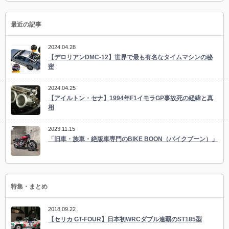
最近の記事
2024.04.28
【デロリアンDMC-12】世界で最も有名なタイムマシンの秘
密
2024.04.25
【アイルトン・セナ】1994年F1イモラGP事故死の経緯と真
相
2023.11.15
「旧車・族車・絶版車専門のBIKE BOON（バイクブーン）」
特集・まとめ
2018.09.22
【セリカ GT-FOUR】日本初WRCダブル連覇のST185型