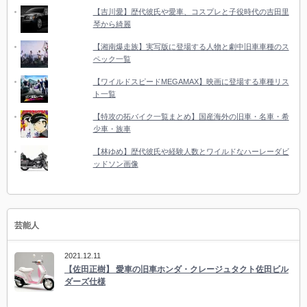
【吉川愛】歴代彼氏や愛車、コスプレと子役時代の吉田里
琴から綺麗
【湘南爆走族】実写版に登場する人物と劇中旧車車種のス
ペック一覧
【ワイルドスピードMEGAMAX】映画に登場する車種リス
ト一覧
【特攻の拓バイク一覧まとめ】国産海外の旧車・名車・希
少車・族車
【林ゆめ】歴代彼氏や経験人数とワイルドなハーレーダビ
ッドソン画像
芸能人
2021.12.11
【佐田正樹】 愛車の旧車ホンダ・クレージュタクト佐田ビル
ダーズ仕様