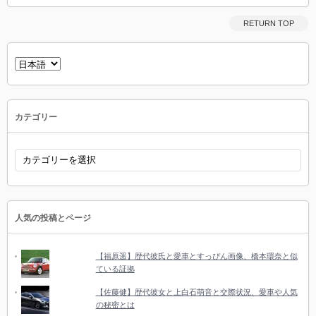
RETURN TOP
言
語
を
選
択
カテゴリー
カ
テ
ゴ
リ
ー
人気の投稿とページ
【福原遥】歴代彼氏と愛車とすっぴん画像、橋本環奈と似
ている証拠
【佐藤健】歴代彼女と上白石萌音と交際状況、愛車や人気
の秘密とは